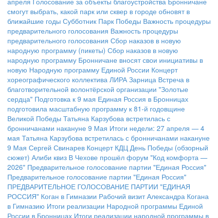
апреля
Голосование за объекты благоустройства
Бронничане
смогут выбрать, какой парк или сквер в городе обновят в
ближайшие годы
Субботник Парк Победы
Важность процедуры
предварительного голосования
Важность процедуры
предварительного голосования
Сбор наказов в новую
народную программу (пикеты)
Сбор наказов в новую
народную программу
Бронничане вносят свои инициативы в
новую Народную программу Единой России
Концерт
хореографического коллектива ЛИРА
Зарница
Встреча в
благотворительной волонтёрской организации "Золотые
сердца"
Подготовка к 9 мая
Единая Россия в Бронницах
подготовила масштабную программу к 81-й годовщине
Великой Победы
Татьяна Карзубова встретилась с
бронничанами накануне 9 Мая
Итоги недели: 27 апреля — 4
мая
Татьяна Карзубова встретилась с бронничанами накануне
9 Мая
Сергей Свинарев
Концерт КДЦ
День Победы (обзорный
сюжет)
Алиби квиз
В Чехове прошёл форум "Код комфорта —
2026"
Предварительное голосование партии "Единая Россия"
Предварительное голосование партии "Единая Россия"
ПРЕДВАРИТЕЛЬНОЕ ГОЛОСОВАНИЕ ПАРТИИ "ЕДИНАЯ
РОССИЯ"
Коган в Гимназии
Рабочий визит Александра Когана
в Гимназию
Итоги реализации Народной программы Единой
России в Бронницах
Итоги реализации народной программы в