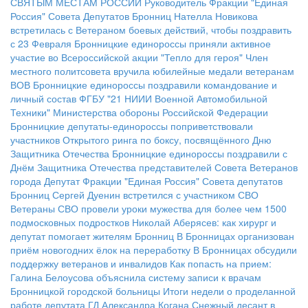
СВЯТЫМ МЕСТАМ РОССИИ
Руководитель Фракции "Единая
Россия" Совета Депутатов Бронниц Нателла Новикова
встретилась с Ветераном боевых действий, чтобы поздравить
с 23 Февраля
Бронницкие единороссы приняли активное
участие во Всероссийской акции "Тепло для героя"
Член
местного политсовета вручила юбилейные медали ветеранам
ВОВ
Бронницкие единороссы поздравили командование и
личный состав ФГБУ "21 НИИИ Военной Автомобильной
Техники" Министерства обороны Российской Федерации
Бронницкие депутаты-единороссы поприветствовали
участников Открытого ринга по боксу, посвящённого Дню
Защитника Отечества
Бронницкие единороссы поздравили с
Днём Защитника Отечества представителей Совета Ветеранов
города
Депутат Фракции "Единая Россия" Совета депутатов
Бронниц Сергей Дуенин встретился с участником СВО
Ветераны СВО провели уроки мужества для более чем 1500
подмосковных подростков
Николай Аберясев: как хирург и
депутат помогает жителям Бронниц
В Бронницах организован
приём новогодних ёлок на переработку
В Бронницах обсудили
поддержку ветеранов и инвалидов
Как попасть на прием:
Галина Белоусова объяснила систему записи к врачам
Бронницкой городской больницы
Итоги недели о проделанной
работе депутата ГД Александра Когана
Снежный десант в