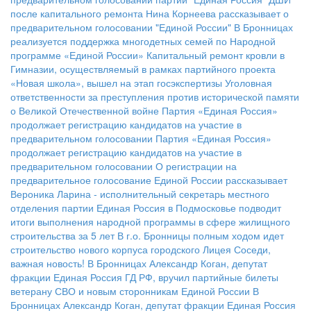
после капитального ремонта
Нина Корнеева рассказывает о
предварительном голосовании "Единой России"
В Бронницах
реализуется поддержка многодетных семей по Народной
программе «Единой России»
Капитальный ремонт кровли в
Гимназии, осуществляемый в рамках партийного проекта
«Новая школа», вышел на этап госэкспертизы
Уголовная
ответственности за преступления против исторической памяти
о Великой Отечественной войне
Партия «Единая Россия»
продолжает регистрацию кандидатов на участие в
предварительном голосовании
Партия «Единая Россия»
продолжает регистрацию кандидатов на участие в
предварительном голосовании
О регистрации на
предварительное голосование Единой России рассказывает
Вероника Ларина - исполнительный секретарь местного
отделения партии
Единая Россия в Подмосковье подводит
итоги выполнения народной программы в сфере жилищного
строительства за 5 лет
В г.о. Бронницы полным ходом идет
строительство нового корпуса городского Лицея
Соседи,
важная новость!
В Бронницах Александр Коган, депутат
фракции Единая Россия ГД РФ, вручил партийные билеты
ветерану СВО и новым сторонникам Единой России
В
Бронницах Александр Коган, депутат фракции Единая Россия