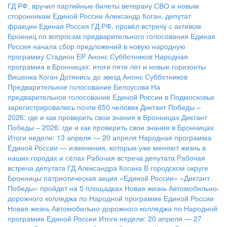
ГД РФ, вручил партийные билеты ветерану СВО и новым
сторонникам Единой России
Александр Коган, депутат
фракции Единая Россия ГД РФ, провёл встречу с активом
Бронниц по вопросам предварительного голосования
Единая
Россия начала сбор предложений в новую народную
программу
Стадион ЕР
Анонс Субботников
Народная
программа в Бронницах: итоги пяти лет и новые горизонты
Вишенка Коган
Дотянись до звезд
Анонс Субботников
Предварительное голосование Белоусова
На
предварительное голосование Единой России в Подмосковье
зарегистрировались почти 650 человек
Диктант Победы –
2026: где и как проверить свои знания в Бронницах
Диктант
Победы – 2026: где и как проверить свои знания в Бронницах
Итоги недели: 13 апреля — 20 апреля
Народная программа
Единой России — изменения, которые уже меняют жизнь в
наших городах и сёлах
Рабочая встреча депутата
Рабочая
встреча депутата ГД Александра Когана
В городском округе
Бронницы патриотическая акция «Единой России» «Диктант
Победы» пройдет на 5 площадках
Новая жизнь Автомобильно-
дорожного колледжа по Народной программе Единой России
Новая жизнь Автомобильно-дорожного колледжа по Народной
программе Единой России
Итоги недели: 20 апреля — 27