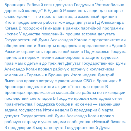
Бронницах
Рабочий визит депутата Госдумы в "Автомобильно-
дорожный колледж"
В Единой России есть люди, для которых
слово «долг» — не просто понятие, а жизненный принцип
Итоги проделанной работы команды депутата ГД Александра
Когана
В городской Гимназии в рамках партийной программы
«Успех V единстве поколений» прошла встреча депутата
Государственной Думы Александра Когана с представителями
общественности
Эксперты поддержали предложение «Единой
России» ограничить торговлю вейпами в Подмосковье
Госдума
приняла в первом чтении законопроект о защите трудовых
прав мам с детьми до трех лет
Депутат Государственной Думы
Александр Коган провел рабочую встречу с коллективом
компании «Теремъ» в Бронницах
Итоги недели
Дмитрий
Лысенков провел встречу с участниками СВО в Бронницах
В
Бронницах подвели итоги акции «Тепло для героя»
В
Бронницах продолжаются масштабные работы по ликвидации
последствий снегопадов
В Госдуме прошел ежегодный отчет
правительства
Поддержка бойцов и их семей — важнейшая
задача государства
Итоги недели
В преддверии 8 марта
депутат Государственной Думы Александр Коган провел
рабочую встречу с участницами сообщества «Нежный бизнес»
В преддверии 8 марта депутат Государственной Думы