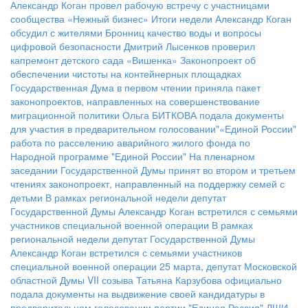
Александр Коган провел рабочую встречу с участницами
сообщества «Нежный бизнес»
Итоги недели
Александр Коган
обсудил с жителями Бронниц качество воды и вопросы
цифровой безопасности
Дмитрий Лысенков проверил
капремонт детского сада «Вишенка»
Законопроект об
обеспечении чистоты на контейнерных площадках
Государственная Дума в первом чтении приняла пакет
законопроектов, направленных на совершенствование
миграционной политики
Ольга БИТКОВА подала документы
для участия в предварительном голосовании"«Единой России"
работа по расселению аварийного жилого фонда по
Народной программе "Единой России"
На пленарном
заседании Государственной Думы принят во втором и третьем
чтениях законопроект, направленный на поддержку семей с
детьми
В рамках региональной недели депутат
Государственной Думы Александр Коган встретился с семьями
участников специальной военной операции
В рамках
региональной недели депутат Государственной Думы
Александр Коган встретился с семьями участников
специальной военной операции
25 марта, депутат Московской
областной Думы VII созыва Татьяна Карзубова официально
подала документы на выдвижение своей кандидатуры в
предварительном голосовании партии "Единая Россия"
ДШИ