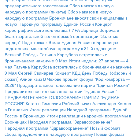
предварительного голосования
Сбор наказов в новую
народную программу (пикеты)
Сбор наказов в новую
народную программу
Бронничане вносят свои инициативы в
новую Народную программу Единой России
Концерт
хореографического коллектива ЛИРА
Зарница
Встреча в
благотворительной волонтёрской организации "Золотые
сердца"
Подготовка к 9 мая
Единая Россия в Бронницах
подготовила масштабную программу к 81-й годовщине
Великой Победы
Татьяна Карзубова встретилась с
бронничанами накануне 9 Мая
Итоги недели: 27 апреля — 4
мая
Татьяна Карзубова встретилась с бронничанами накануне
9 Мая
Сергей Свинарев
Концерт КДЦ
День Победы (обзорный
сюжет)
Алиби квиз
В Чехове прошёл форум "Код комфорта —
2026"
Предварительное голосование партии "Единая Россия"
Предварительное голосование партии "Единая Россия"
ПРЕДВАРИТЕЛЬНОЕ ГОЛОСОВАНИЕ ПАРТИИ "ЕДИНАЯ
РОССИЯ"
Коган в Гимназии
Рабочий визит Александра Когана
в Гимназию
Итоги реализации Народной программы Единой
России в Бронницах
Итоги реализации народной программы в
Бронницах
Народная программа "Здравоохранение"
Народная программа "Здравоохранение"
Новый формат
сбора предложений в народную программу
Новый формат