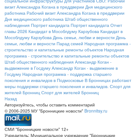
социальной инфраструктуры для участников СВО:
Рабочий
визит Александра Когана в преддверии Дня медицинского
работника
Рабочий визит Александра Когана в преддверии
Дня медицинского работника
Штаб общественного
наблюдения
Портрет кандидата
Портрет кандидата
Отчет
главы 2026
Кандидат в Мособлдуму Карзубова
Кандидат в
Мособлдуму Карзубова
День семьи, любви и верности
День
семьи, любви и верности
Парад семей
Народная программа -
строительство и капитальные ремонты объектов
Народная
программа - строительство и капитальные ремонты объектов
Штаб общественного наблюдения
Александр Коган -
выдвижение в Госдуму
Александр Коган - выдвижение в
Госдуму
Народная программа - поддержка старшего
поколения и инвалидов в Подмосковье
В Бронницах работают
меры поддержки старшего поколения и инвалидов.
Спорт для
жителей Бронниц
Спорт для жителей Бронниц
Назад
Авторизуйтесь, чтобы оставить комментарий
© 2006-2025 МУ "Бронницкие новости"
Bronnitsy.ru
СМИ "Бронницкие новости" 12+
Учредитель: Муниципальное учреждение "Бронницкие