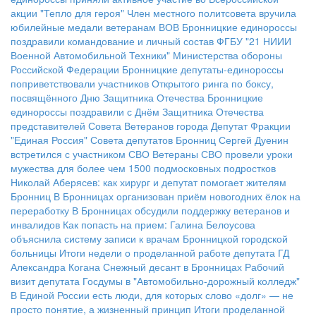
акции "Тепло для героя"
Член местного политсовета вручила
юбилейные медали ветеранам ВОВ
Бронницкие единороссы
поздравили командование и личный состав ФГБУ "21 НИИИ
Военной Автомобильной Техники" Министерства обороны
Российской Федерации
Бронницкие депутаты-единороссы
поприветствовали участников Открытого ринга по боксу,
посвящённого Дню Защитника Отечества
Бронницкие
единороссы поздравили с Днём Защитника Отечества
представителей Совета Ветеранов города
Депутат Фракции
"Единая Россия" Совета депутатов Бронниц Сергей Дуенин
встретился с участником СВО
Ветераны СВО провели уроки
мужества для более чем 1500 подмосковных подростков
Николай Аберясев: как хирург и депутат помогает жителям
Бронниц
В Бронницах организован приём новогодних ёлок на
переработку
В Бронницах обсудили поддержку ветеранов и
инвалидов
Как попасть на прием: Галина Белоусова
объяснила систему записи к врачам Бронницкой городской
больницы
Итоги недели о проделанной работе депутата ГД
Александра Когана
Снежный десант в Бронницах
Рабочий
визит депутата Госдумы в "Автомобильно-дорожный колледж"
В Единой России есть люди, для которых слово «долг» — не
просто понятие, а жизненный принцип
Итоги проделанной