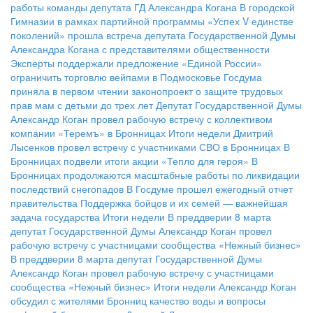
работы команды депутата ГД Александра Когана
В городской
Гимназии в рамках партийной программы «Успех V единстве
поколений» прошла встреча депутата Государственной Думы
Александра Когана с представителями общественности
Эксперты поддержали предложение «Единой России»
ограничить торговлю вейпами в Подмосковье
Госдума
приняла в первом чтении законопроект о защите трудовых
прав мам с детьми до трех лет
Депутат Государственной Думы
Александр Коган провел рабочую встречу с коллективом
компании «Теремъ» в Бронницах
Итоги недели
Дмитрий
Лысенков провел встречу с участниками СВО в Бронницах
В
Бронницах подвели итоги акции «Тепло для героя»
В
Бронницах продолжаются масштабные работы по ликвидации
последствий снегопадов
В Госдуме прошел ежегодный отчет
правительства
Поддержка бойцов и их семей — важнейшая
задача государства
Итоги недели
В преддверии 8 марта
депутат Государственной Думы Александр Коган провел
рабочую встречу с участницами сообщества «Нежный бизнес»
В преддверии 8 марта депутат Государственной Думы
Александр Коган провел рабочую встречу с участницами
сообщества «Нежный бизнес»
Итоги недели
Александр Коган
обсудил с жителями Бронниц качество воды и вопросы