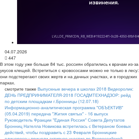
04.07.2026
447
В этом году уже больше 84 тыс. россиян обратились к врачам из-за
укусов клещей. Встретиться с кровососами можно не только в лесу:
они подстерегают своих жертв и на дачных участках, и в городских
парках.
смотрите также
Выпускные вечера в школах 2018
Видеоролик:
ДЕНЬ ПРЕДПРИНИМАТЕЛЯ-2018
ГОСАДМТЕХНАДЗОР: рейд
по детским площадкам г.Бронницы (12.07.18)
Информационно-аналитическая программа "ОБЪЕКТИВ"
(05.04.2019)
передача "Жития святых" - 16 выпуск
Руководитель Фракции "Единая Россия" Совета Депутатов
Бронниц Нателла Новикова встретилась с Ветераном боевых
действий, чтобы поздравить с 23 Февраля
Бронницкие
единороссы приняли активное участие во Всероссийской