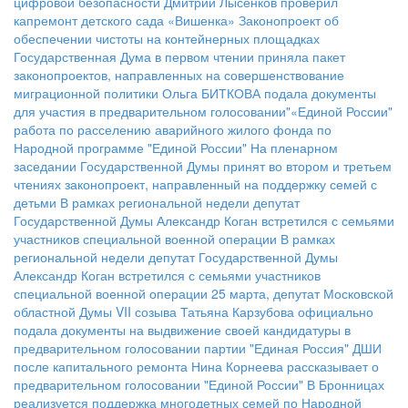
цифровой безопасности
Дмитрий Лысенков проверил
капремонт детского сада «Вишенка»
Законопроект об
обеспечении чистоты на контейнерных площадках
Государственная Дума в первом чтении приняла пакет
законопроектов, направленных на совершенствование
миграционной политики
Ольга БИТКОВА подала документы
для участия в предварительном голосовании"«Единой России"
работа по расселению аварийного жилого фонда по
Народной программе "Единой России"
На пленарном
заседании Государственной Думы принят во втором и третьем
чтениях законопроект, направленный на поддержку семей с
детьми
В рамках региональной недели депутат
Государственной Думы Александр Коган встретился с семьями
участников специальной военной операции
В рамках
региональной недели депутат Государственной Думы
Александр Коган встретился с семьями участников
специальной военной операции
25 марта, депутат Московской
областной Думы VII созыва Татьяна Карзубова официально
подала документы на выдвижение своей кандидатуры в
предварительном голосовании партии "Единая Россия"
ДШИ
после капитального ремонта
Нина Корнеева рассказывает о
предварительном голосовании "Единой России"
В Бронницах
реализуется поддержка многодетных семей по Народной