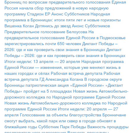
Бронниц по вопросам предварительного голосования
Единая
Россия начала сбор предложений в новую народную
программу
Стадион ЕР
Анонс Субботников
Народная
программа в Бронницах: итоги пяти лет и новые горизонты
Вишенка Коган
Дотянись до звезд
Анонс Субботников
Предварительное голосование Белоусова
На
предварительное голосование Единой России в Подмосковье
зарегистрировались почти 650 человек
Диктант Победы –
2026: где и как проверить свои знания в Бронницах
Диктант
Победы – 2026: где и как проверить свои знания в Бронницах
Итоги недели: 13 апреля — 20 апреля
Народная программа
Единой России — изменения, которые уже меняют жизнь в
наших городах и сёлах
Рабочая встреча депутата
Рабочая
встреча депутата ГД Александра Когана
В городском округе
Бронницы патриотическая акция «Единой России» «Диктант
Победы» пройдет на 5 площадках
Новая жизнь Автомобильно-
дорожного колледжа по Народной программе Единой России
Новая жизнь Автомобильно-дорожного колледжа по Народной
программе Единой России
Итоги недели: 20 апреля — 27
апреля
Голосование за объекты благоустройства
Бронничане
смогут выбрать, какой парк или сквер в городе обновят в
ближайшие годы
Субботник Парк Победы
Важность процедуры
предварительного голосования
Важность процедуры