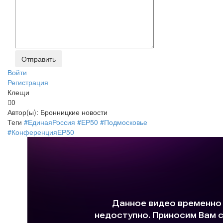
Войти
Регистрация
Клещи
0
Автор(ы):
Бронницкие новости
Теги
#ЕдинаяРоссия
#ЕР50
#Подмосковье
#КонференцияЕР50