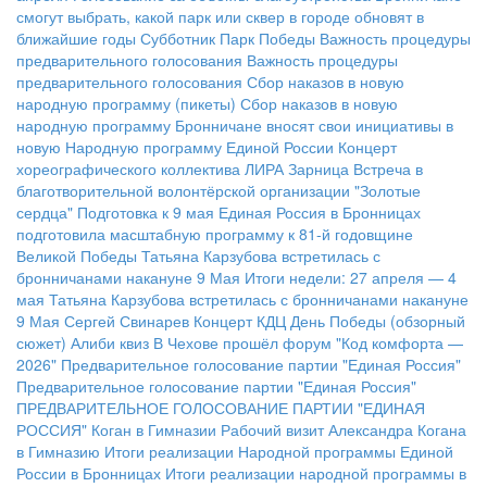
смогут выбрать, какой парк или сквер в городе обновят в
ближайшие годы
Субботник Парк Победы
Важность процедуры
предварительного голосования
Важность процедуры
предварительного голосования
Сбор наказов в новую
народную программу (пикеты)
Сбор наказов в новую
народную программу
Бронничане вносят свои инициативы в
новую Народную программу Единой России
Концерт
хореографического коллектива ЛИРА
Зарница
Встреча в
благотворительной волонтёрской организации "Золотые
сердца"
Подготовка к 9 мая
Единая Россия в Бронницах
подготовила масштабную программу к 81-й годовщине
Великой Победы
Татьяна Карзубова встретилась с
бронничанами накануне 9 Мая
Итоги недели: 27 апреля — 4
мая
Татьяна Карзубова встретилась с бронничанами накануне
9 Мая
Сергей Свинарев
Концерт КДЦ
День Победы (обзорный
сюжет)
Алиби квиз
В Чехове прошёл форум "Код комфорта —
2026"
Предварительное голосование партии "Единая Россия"
Предварительное голосование партии "Единая Россия"
ПРЕДВАРИТЕЛЬНОЕ ГОЛОСОВАНИЕ ПАРТИИ "ЕДИНАЯ
РОССИЯ"
Коган в Гимназии
Рабочий визит Александра Когана
в Гимназию
Итоги реализации Народной программы Единой
России в Бронницах
Итоги реализации народной программы в