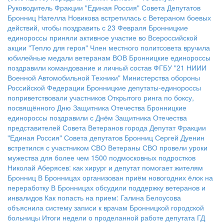
Руководитель Фракции "Единая Россия" Совета Депутатов
Бронниц Нателла Новикова встретилась с Ветераном боевых
действий, чтобы поздравить с 23 Февраля
Бронницкие
единороссы приняли активное участие во Всероссийской
акции "Тепло для героя"
Член местного политсовета вручила
юбилейные медали ветеранам ВОВ
Бронницкие единороссы
поздравили командование и личный состав ФГБУ "21 НИИИ
Военной Автомобильной Техники" Министерства обороны
Российской Федерации
Бронницкие депутаты-единороссы
поприветствовали участников Открытого ринга по боксу,
посвящённого Дню Защитника Отечества
Бронницкие
единороссы поздравили с Днём Защитника Отечества
представителей Совета Ветеранов города
Депутат Фракции
"Единая Россия" Совета депутатов Бронниц Сергей Дуенин
встретился с участником СВО
Ветераны СВО провели уроки
мужества для более чем 1500 подмосковных подростков
Николай Аберясев: как хирург и депутат помогает жителям
Бронниц
В Бронницах организован приём новогодних ёлок на
переработку
В Бронницах обсудили поддержку ветеранов и
инвалидов
Как попасть на прием: Галина Белоусова
объяснила систему записи к врачам Бронницкой городской
больницы
Итоги недели о проделанной работе депутата ГД