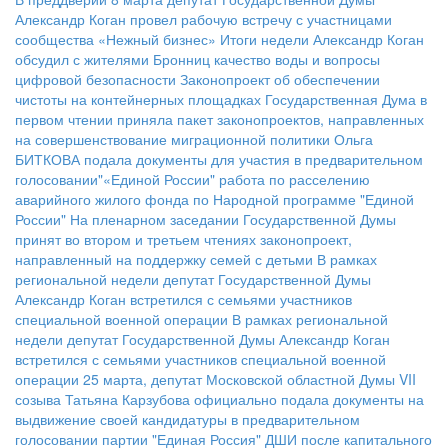
Александр Коган провел рабочую встречу с участницами
сообщества «Нежный бизнес»
Итоги недели
Александр Коган
обсудил с жителями Бронниц качество воды и вопросы
цифровой безопасности
Законопроект об обеспечении
чистоты на контейнерных площадках
Государственная Дума в
первом чтении приняла пакет законопроектов, направленных
на совершенствование миграционной политики
Ольга
БИТКОВА подала документы для участия в предварительном
голосовании"«Единой России"
работа по расселению
аварийного жилого фонда по Народной программе "Единой
России"
На пленарном заседании Государственной Думы
принят во втором и третьем чтениях законопроект,
направленный на поддержку семей с детьми
В рамках
региональной недели депутат Государственной Думы
Александр Коган встретился с семьями участников
специальной военной операции
В рамках региональной
недели депутат Государственной Думы Александр Коган
встретился с семьями участников специальной военной
операции
25 марта, депутат Московской областной Думы VII
созыва Татьяна Карзубова официально подала документы на
выдвижение своей кандидатуры в предварительном
голосовании партии "Единая Россия"
ДШИ после капитального