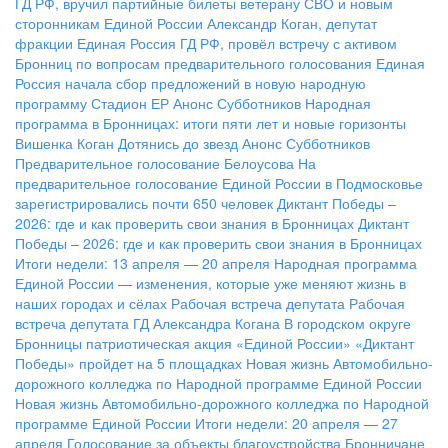
ГД РФ, вручил партийные билеты ветерану СВО и новым
сторонникам Единой России
Александр Коган, депутат
фракции Единая Россия ГД РФ, провёл встречу с активом
Бронниц по вопросам предварительного голосования
Единая
Россия начала сбор предложений в новую народную
программу
Стадион ЕР
Анонс Субботников
Народная
программа в Бронницах: итоги пяти лет и новые горизонты
Вишенка Коган
Дотянись до звезд
Анонс Субботников
Предварительное голосование Белоусова
На
предварительное голосование Единой России в Подмосковье
зарегистрировались почти 650 человек
Диктант Победы –
2026: где и как проверить свои знания в Бронницах
Диктант
Победы – 2026: где и как проверить свои знания в Бронницах
Итоги недели: 13 апреля — 20 апреля
Народная программа
Единой России — изменения, которые уже меняют жизнь в
наших городах и сёлах
Рабочая встреча депутата
Рабочая
встреча депутата ГД Александра Когана
В городском округе
Бронницы патриотическая акция «Единой России» «Диктант
Победы» пройдет на 5 площадках
Новая жизнь Автомобильно-
дорожного колледжа по Народной программе Единой России
Новая жизнь Автомобильно-дорожного колледжа по Народной
программе Единой России
Итоги недели: 20 апреля — 27
апреля
Голосование за объекты благоустройства
Бронничане