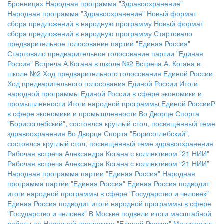
Бронницах
Народная программа "Здравоохранение"
Народная программа "Здравоохранение"
Новый формат
сбора предложений в народную программу
Новый формат
сбора предложений в народную программу
Стартовало
предварительное голосование партии "Единая Россия"
Стартовало предварительное голосование партии "Единая
Россия"
Встреча А.Когана в школе №2
Встреча А. Когана в
школе №2
Ход предварительного голосования Единой России
Ход предварительного голосования Единой России
Итоги
народной программы Единой России в сфере экономики и
промышленности
Итоги народной программы Единой РоссииР
в сфере экономики и промышленности
Во Дворце Спорта
"Борисоглебский", состоялся круглый стол, посвящённый теме
здравоохранения
Во Дворце Спорта "Борисоглебский",
состоялся круглый стол, посвящённый теме здравоохранения
Рабочая встреча Александра Когана с коллективом "21 НИИ"
Рабочая встреча Александра Когана с коллективом “21 НИИ”
Народная программа партии "Единая Россия"
Народная
программа партии "Единая Россия"
Единая Россия подводит
итоги народной программы в сфере "Государство и человек"
Единая Россия подводит итоги народной программы в сфере
"Государство и человек"
В Москве подвели итоги масштабной
работы по Народной программе "Единой России"
Мониторинг