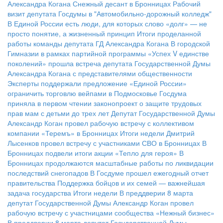
Александра Когана
Снежный десант в Бронницах
Рабочий
визит депутата Госдумы в "Автомобильно-дорожный колледж"
В Единой России есть люди, для которых слово «долг» — не
просто понятие, а жизненный принцип
Итоги проделанной
работы команды депутата ГД Александра Когана
В городской
Гимназии в рамках партийной программы «Успех V единстве
поколений» прошла встреча депутата Государственной Думы
Александра Когана с представителями общественности
Эксперты поддержали предложение «Единой России»
ограничить торговлю вейпами в Подмосковье
Госдума
приняла в первом чтении законопроект о защите трудовых
прав мам с детьми до трех лет
Депутат Государственной Думы
Александр Коган провел рабочую встречу с коллективом
компании «Теремъ» в Бронницах
Итоги недели
Дмитрий
Лысенков провел встречу с участниками СВО в Бронницах
В
Бронницах подвели итоги акции «Тепло для героя»
В
Бронницах продолжаются масштабные работы по ликвидации
последствий снегопадов
В Госдуме прошел ежегодный отчет
правительства
Поддержка бойцов и их семей — важнейшая
задача государства
Итоги недели
В преддверии 8 марта
депутат Государственной Думы Александр Коган провел
рабочую встречу с участницами сообщества «Нежный бизнес»
В преддверии 8 марта депутат Государственной Думы