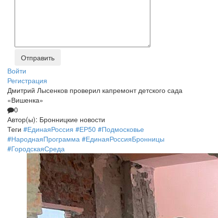
Войти
Регистрация
Дмитрий Лысенков проверил капремонт детского сада
«Вишенка»
0
Автор(ы):
Бронницкие новости
Теги
#ЕдинаяРоссия
#ЕР50
#Подмосковье
#НароднаяПрограмма
#ЕдинаяРоссияБронницы
#ГородскаяСреда