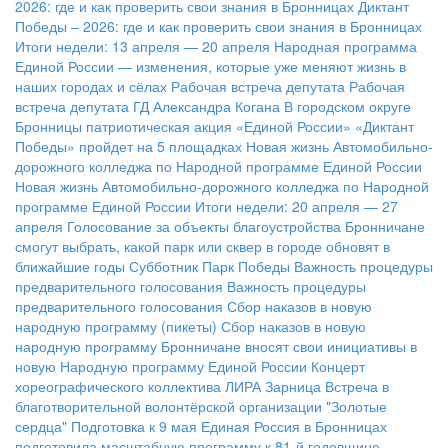
2026: где и как проверить свои знания в Бронницах
Диктант
Победы – 2026: где и как проверить свои знания в Бронницах
Итоги недели: 13 апреля — 20 апреля
Народная программа
Единой России — изменения, которые уже меняют жизнь в
наших городах и сёлах
Рабочая встреча депутата
Рабочая
встреча депутата ГД Александра Когана
В городском округе
Бронницы патриотическая акция «Единой России» «Диктант
Победы» пройдет на 5 площадках
Новая жизнь Автомобильно-
дорожного колледжа по Народной программе Единой России
Новая жизнь Автомобильно-дорожного колледжа по Народной
программе Единой России
Итоги недели: 20 апреля — 27
апреля
Голосование за объекты благоустройства
Бронничане
смогут выбрать, какой парк или сквер в городе обновят в
ближайшие годы
Субботник Парк Победы
Важность процедуры
предварительного голосования
Важность процедуры
предварительного голосования
Сбор наказов в новую
народную программу (пикеты)
Сбор наказов в новую
народную программу
Бронничане вносят свои инициативы в
новую Народную программу Единой России
Концерт
хореографического коллектива ЛИРА
Зарница
Встреча в
благотворительной волонтёрской организации "Золотые
сердца"
Подготовка к 9 мая
Единая Россия в Бронницах
подготовила масштабную программу к 81-й годовщине