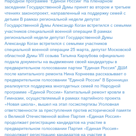
Народной программе "Единой России"
На пленарном
заседании Государственной Думы принят во втором и третьем
чтениях законопроект, направленный на поддержку семей с
детьми
В рамках региональной недели депутат
Государственной Думы Александр Коган встретился с семьями
участников специальной военной операции
В рамках
региональной недели депутат Государственной Думы
Александр Коган встретился с семьями участников
специальной военной операции
25 марта, депутат Московской
областной Думы VII созыва Татьяна Карзубова официально
подала документы на выдвижение своей кандидатуры в
предварительном голосовании партии "Единая Россия"
ДШИ
после капитального ремонта
Нина Корнеева рассказывает о
предварительном голосовании "Единой России"
В Бронницах
реализуется поддержка многодетных семей по Народной
программе «Единой России»
Капитальный ремонт кровли в
Гимназии, осуществляемый в рамках партийного проекта
«Новая школа», вышел на этап госэкспертизы
Уголовная
ответственности за преступления против исторической памяти
о Великой Отечественной войне
Партия «Единая Россия»
продолжает регистрацию кандидатов на участие в
предварительном голосовании
Партия «Единая Россия»
продолжает регистрацию кандидатов на участие в