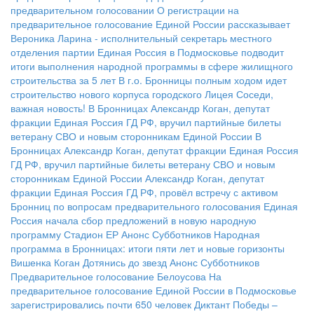
предварительном голосовании
О регистрации на
предварительное голосование Единой России рассказывает
Вероника Ларина - исполнительный секретарь местного
отделения партии
Единая Россия в Подмосковье подводит
итоги выполнения народной программы в сфере жилищного
строительства за 5 лет
В г.о. Бронницы полным ходом идет
строительство нового корпуса городского Лицея
Соседи,
важная новость!
В Бронницах Александр Коган, депутат
фракции Единая Россия ГД РФ, вручил партийные билеты
ветерану СВО и новым сторонникам Единой России
В
Бронницах Александр Коган, депутат фракции Единая Россия
ГД РФ, вручил партийные билеты ветерану СВО и новым
сторонникам Единой России
Александр Коган, депутат
фракции Единая Россия ГД РФ, провёл встречу с активом
Бронниц по вопросам предварительного голосования
Единая
Россия начала сбор предложений в новую народную
программу
Стадион ЕР
Анонс Субботников
Народная
программа в Бронницах: итоги пяти лет и новые горизонты
Вишенка Коган
Дотянись до звезд
Анонс Субботников
Предварительное голосование Белоусова
На
предварительное голосование Единой России в Подмосковье
зарегистрировались почти 650 человек
Диктант Победы –