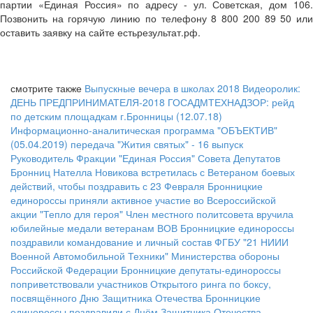
партии «Единая Россия» по адресу - ул. Советская, дом 106.
Позвонить на горячую линию по телефону 8 800 200 89 50 или
оставить заявку на сайте естьрезультат.рф.
смотрите также
Выпускные вечера в школах 2018
Видеоролик:
ДЕНЬ ПРЕДПРИНИМАТЕЛЯ-2018
ГОСАДМТЕХНАДЗОР: рейд
по детским площадкам г.Бронницы (12.07.18)
Информационно-аналитическая программа "ОБЪЕКТИВ"
(05.04.2019)
передача "Жития святых" - 16 выпуск
Руководитель Фракции "Единая Россия" Совета Депутатов
Бронниц Нателла Новикова встретилась с Ветераном боевых
действий, чтобы поздравить с 23 Февраля
Бронницкие
единороссы приняли активное участие во Всероссийской
акции "Тепло для героя"
Член местного политсовета вручила
юбилейные медали ветеранам ВОВ
Бронницкие единороссы
поздравили командование и личный состав ФГБУ "21 НИИИ
Военной Автомобильной Техники" Министерства обороны
Российской Федерации
Бронницкие депутаты-единороссы
поприветствовали участников Открытого ринга по боксу,
посвящённого Дню Защитника Отечества
Бронницкие
единороссы поздравили с Днём Защитника Отечества