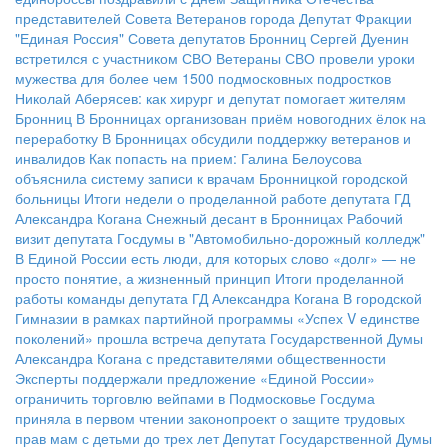
представителей Совета Ветеранов города
Депутат Фракции
"Единая Россия" Совета депутатов Бронниц Сергей Дуенин
встретился с участником СВО
Ветераны СВО провели уроки
мужества для более чем 1500 подмосковных подростков
Николай Аберясев: как хирург и депутат помогает жителям
Бронниц
В Бронницах организован приём новогодних ёлок на
переработку
В Бронницах обсудили поддержку ветеранов и
инвалидов
Как попасть на прием: Галина Белоусова
объяснила систему записи к врачам Бронницкой городской
больницы
Итоги недели о проделанной работе депутата ГД
Александра Когана
Снежный десант в Бронницах
Рабочий
визит депутата Госдумы в "Автомобильно-дорожный колледж"
В Единой России есть люди, для которых слово «долг» — не
просто понятие, а жизненный принцип
Итоги проделанной
работы команды депутата ГД Александра Когана
В городской
Гимназии в рамках партийной программы «Успех V единстве
поколений» прошла встреча депутата Государственной Думы
Александра Когана с представителями общественности
Эксперты поддержали предложение «Единой России»
ограничить торговлю вейпами в Подмосковье
Госдума
приняла в первом чтении законопроект о защите трудовых
прав мам с детьми до трех лет
Депутат Государственной Думы