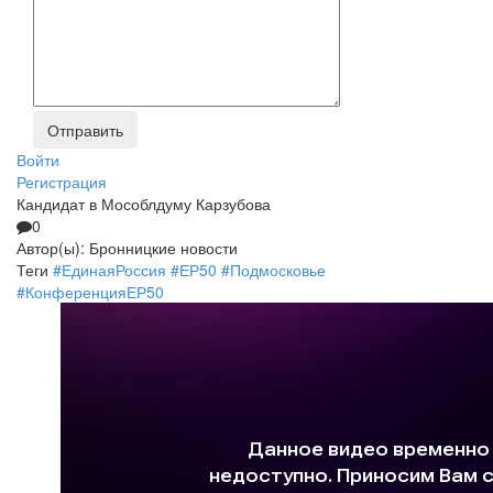
Войти
Регистрация
Кандидат в Мособлдуму Карзубова
0
Автор(ы):
Бронницкие новости
Теги
#ЕдинаяРоссия
#ЕР50
#Подмосковье
#КонференцияЕР50