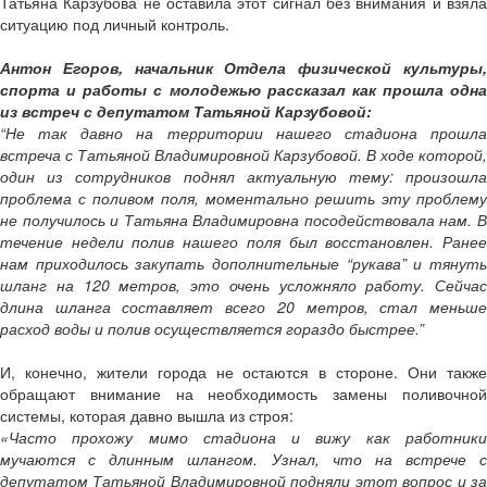
Татьяна Карзубова не оставила этот сигнал без внимания и взяла
ситуацию под личный контроль.
Антон Егоров, начальник Отдела физической культуры,
спорта и работы с молодежью рассказал как прошла одна
из встреч с депутатом Татьяной Карзубовой:
“Не так давно на территории нашего стадиона прошла
встреча с Татьяной Владимировной Карзубовой. В ходе которой,
один из сотрудников поднял актуальную тему: произошла
проблема с поливом поля, моментально решить эту проблему
не получилось и Татьяна Владимировна посодействовала нам. В
течение недели полив нашего поля был восстановлен. Ранее
нам приходилось закупать дополнительные “рукава” и тянуть
шланг на 120 метров, это очень усложняло работу. Сейчас
длина шланга составляет всего 20 метров, стал меньше
расход воды и полив осуществляется гораздо быстрее.”
И, конечно, жители города не остаются в стороне. Они также
обращают внимание на необходимость замены поливочной
системы, которая давно вышла из строя:
«Часто прохожу мимо стадиона и вижу как работники
мучаются с длинным шлангом. Узнал, что на встрече с
депутатом Татьяной Владимировной подняли этот вопрос и за