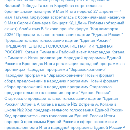
Великой Победы
Татьяна Карзубова встретилась с
бронничанами накануне 9 Мая
Итоги недели: 27 апреля — 4
мая
Татьяна Карзубова встретилась с бронничанами накануне
9 Мая
Сергей Свинарев
Концерт КДЦ
День Победы (обзорный
сюжет)
Алиби квиз
В Чехове прошёл форум "Код комфорта —
2026"
Предварительное голосование партии "Единая Россия"
Предварительное голосование партии "Единая Россия"
ПРЕДВАРИТЕЛЬНОЕ ГОЛОСОВАНИЕ ПАРТИИ "ЕДИНАЯ
РОССИЯ"
Коган в Гимназии
Рабочий визит Александра Когана
в Гимназию
Итоги реализации Народной программы Единой
России в Бронницах
Итоги реализации народной программы в
Бронницах
Народная программа "Здравоохранение"
Народная программа "Здравоохранение"
Новый формат
сбора предложений в народную программу
Новый формат
сбора предложений в народную программу
Стартовало
предварительное голосование партии "Единая Россия"
Стартовало предварительное голосование партии "Единая
Россия"
Встреча А.Когана в школе №2
Встреча А. Когана в
школе №2
Ход предварительного голосования Единой России
Ход предварительного голосования Единой России
Итоги
народной программы Единой России в сфере экономики и
промышленности
Итоги народной программы Единой РоссииР