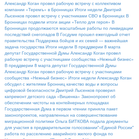
Александр Коган провел рабочую встречу с коллективом
компании «Теремъ» в Бронницах
Итоги недели
Дмитрий
Лысенков провел встречу с участниками СВО в Бронницах
В
Бронницах подвели итоги акции «Тепло для героя»
В
Бронницах продолжаются масштабные работы по ликвидации
последствий снегопадов
В Госдуме прошел ежегодный отчет
правительства
Поддержка бойцов и их семей — важнейшая
задача государства
Итоги недели
В преддверии 8 марта
депутат Государственной Думы Александр Коган провел
рабочую встречу с участницами сообщества «Нежный бизнес»
В преддверии 8 марта депутат Государственной Думы
Александр Коган провел рабочую встречу с участницами
сообщества «Нежный бизнес»
Итоги недели
Александр Коган
обсудил с жителями Бронниц качество воды и вопросы
цифровой безопасности
Дмитрий Лысенков проверил
капремонт детского сада «Вишенка»
Законопроект об
обеспечении чистоты на контейнерных площадках
Государственная Дума в первом чтении приняла пакет
законопроектов, направленных на совершенствование
миграционной политики
Ольга БИТКОВА подала документы
для участия в предварительном голосовании"«Единой России"
работа по расселению аварийного жилого фонда по