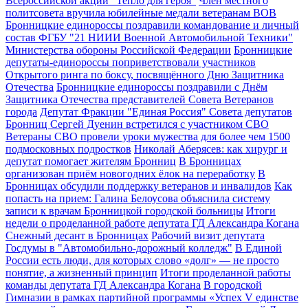
Всероссийской акции "Тепло для героя"
Член местного
политсовета вручила юбилейные медали ветеранам ВОВ
Бронницкие единороссы поздравили командование и личный
состав ФГБУ "21 НИИИ Военной Автомобильной Техники"
Министерства обороны Российской Федерации
Бронницкие
депутаты-единороссы поприветствовали участников
Открытого ринга по боксу, посвящённого Дню Защитника
Отечества
Бронницкие единороссы поздравили с Днём
Защитника Отечества представителей Совета Ветеранов
города
Депутат Фракции "Единая Россия" Совета депутатов
Бронниц Сергей Дуенин встретился с участником СВО
Ветераны СВО провели уроки мужества для более чем 1500
подмосковных подростков
Николай Аберясев: как хирург и
депутат помогает жителям Бронниц
В Бронницах
организован приём новогодних ёлок на переработку
В
Бронницах обсудили поддержку ветеранов и инвалидов
Как
попасть на прием: Галина Белоусова объяснила систему
записи к врачам Бронницкой городской больницы
Итоги
недели о проделанной работе депутата ГД Александра Когана
Снежный десант в Бронницах
Рабочий визит депутата
Госдумы в "Автомобильно-дорожный колледж"
В Единой
России есть люди, для которых слово «долг» — не просто
понятие, а жизненный принцип
Итоги проделанной работы
команды депутата ГД Александра Когана
В городской
Гимназии в рамках партийной программы «Успех V единстве