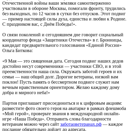
Отечественной войны ваши земляки самоотверженно
участвовали в обороне Москвы, помогали фронту, трудились
без выходных, по 12 часов в сутки без отпусков. Этот подвиг
— пример настоящей силы духа, единства и любви к Родине.
С праздником вас, с Днём Победы!».
О связи поколений и сегодняшнем дне говорит социальный
координатор фонда «Защитники Отечества» в г. Бронницы,
кандидат предварительного голосования «Единой России»
Ольга Биткова:
«9 Мая — это священная дата. Сегодня подвиг наших дедов
достойно несут современники — участники СВО, и в этой
преемственности наша сила. Окружать заботой героев и их
семьи — наш общий долг. Дорогие ветераны, низкий вам
поклон! Пусть память о бессмертном подвиге служит нам
вечным нравственным ориентиром. Желаю каждому дому
добра и мирного неба!»
Партия приглашает присоединиться и к цифровым акциям:
разместите фото своего героя на аватарке в рамках флешмоба
«Мой герой», проверьте знания в международной онлайн-
игре «Наша Победа». Отправить слова благодарности
ветеранам можно через сайт
заботаоветеранах.рф
— каждое
послание обязательно дойдет до адресата.