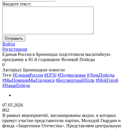
Введите текст:
Войти
Регистрация
Единая Россия в Бронницах подготовила масштабную
программу к 81-й годовщине Великой Победы
0
Автор(ы):
Бронницкие новости
Теги
#ЕдинаяРоссия
#ЕР50
#Подмосковье
#ДеньПобеды
#МыПомнимМыГордимся
#БессмертныйПолк
#МойГерой
#НашаПобеда
07.05.2026
802
В рамках мероприятий, запланированы акции, в которых
примут участие представители партии, Молодой Гвардии и
фонда «Защитники Отечества». Представляем центральную