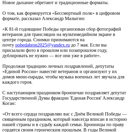
Новое дыхание обретают и традиционные форматы.
О том, как формируется «Бессмертный полк» в цифровом
формате, рассказал Александр Малыгин:
«К 81-й годовщине Победы организован сбор фотографий
ветеранов для трансляции на мультимедийном экране в
центре города. Снимки принимаются на
почту
pobedabron2025@yandex.ru
до 7 мая. Если вы
присылали фото в прошлом или позапрошлом году,
дублировать не нужно — все они уже в работе».
Продолжая традицию личных поздравлений, депутаты
«Единой России» навестят ветеранов и организуют у их
домов мини-парады, чтобы музыка военных лет звучала для
каждого героя.
С наступающим праздником бронничан поздравляет депутат
Государственной Думы фракции 'Единая Россия' Александр
Коган:
«От всего сердца поздравляю вас с Днём Великой Победы —
священным праздником, который навсегда вписан в историю
нашей страны и в судьбу каждой семьи. Бронницы по праву
гордятся своим героическим прошлым. В годы Великой