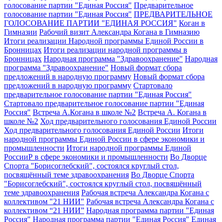
голосование партии "Единая Россия"
Предварительное
голосование партии "Единая Россия"
ПРЕДВАРИТЕЛЬНОЕ
ГОЛОСОВАНИЕ ПАРТИИ "ЕДИНАЯ РОССИЯ"
Коган в
Гимназии
Рабочий визит Александра Когана в Гимназию
Итоги реализации Народной программы Единой России в
Бронницах
Итоги реализации народной программы в
Бронницах
Народная программа "Здравоохранение"
Народная
программа "Здравоохранение"
Новый формат сбора
предложений в народную программу
Новый формат сбора
предложений в народную программу
Стартовало
предварительное голосование партии "Единая Россия"
Стартовало предварительное голосование партии "Единая
Россия"
Встреча А.Когана в школе №2
Встреча А. Когана в
школе №2
Ход предварительного голосования Единой России
Ход предварительного голосования Единой России
Итоги
народной программы Единой России в сфере экономики и
промышленности
Итоги народной программы Единой
РоссииР в сфере экономики и промышленности
Во Дворце
Спорта "Борисоглебский", состоялся круглый стол,
посвящённый теме здравоохранения
Во Дворце Спорта
"Борисоглебский", состоялся круглый стол, посвящённый
теме здравоохранения
Рабочая встреча Александра Когана с
коллективом "21 НИИ"
Рабочая встреча Александра Когана с
коллективом “21 НИИ”
Народная программа партии "Единая
Россия"
Народная программа партии "Единая Россия"
Единая