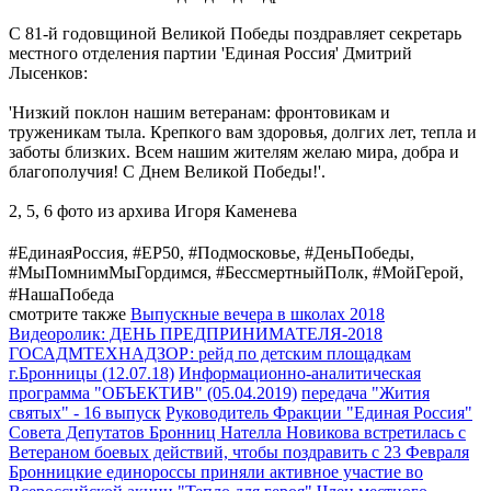
С 81-й годовщиной Великой Победы поздравляет секретарь
местного отделения партии 'Единая Россия' Дмитрий
Лысенков:
'Низкий поклон нашим ветеранам: фронтовикам и
труженикам тыла. Крепкого вам здоровья, долгих лет, тепла и
заботы близких. Всем нашим жителям желаю мира, добра и
благополучия! С Днем Великой Победы!'.
2, 5, 6 фото из архива Игоря Каменева
#ЕдинаяРоссия, #ЕР50, #Подмосковье, #ДеньПобеды,
#МыПомнимМыГордимся, #БессмертныйПолк, #МойГерой,
#НашаПобеда
смотрите также
Выпускные вечера в школах 2018
Видеоролик: ДЕНЬ ПРЕДПРИНИМАТЕЛЯ-2018
ГОСАДМТЕХНАДЗОР: рейд по детским площадкам
г.Бронницы (12.07.18)
Информационно-аналитическая
программа "ОБЪЕКТИВ" (05.04.2019)
передача "Жития
святых" - 16 выпуск
Руководитель Фракции "Единая Россия"
Совета Депутатов Бронниц Нателла Новикова встретилась с
Ветераном боевых действий, чтобы поздравить с 23 Февраля
Бронницкие единороссы приняли активное участие во