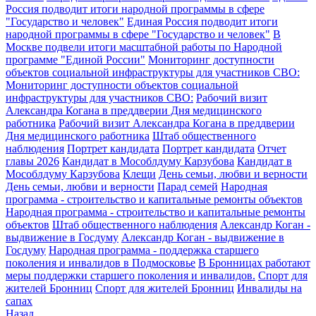
Россия подводит итоги народной программы в сфере
"Государство и человек"
Единая Россия подводит итоги
народной программы в сфере "Государство и человек"
В
Москве подвели итоги масштабной работы по Народной
программе "Единой России"
Мониторинг доступности
объектов социальной инфраструктуры для участников СВО:
Мониторинг доступности объектов социальной
инфраструктуры для участников СВО:
Рабочий визит
Александра Когана в преддверии Дня медицинского
работника
Рабочий визит Александра Когана в преддверии
Дня медицинского работника
Штаб общественного
наблюдения
Портрет кандидата
Портрет кандидата
Отчет
главы 2026
Кандидат в Мособлдуму Карзубова
Кандидат в
Мособлдуму Карзубова
Клещи
День семьи, любви и верности
День семьи, любви и верности
Парад семей
Народная
программа - строительство и капитальные ремонты объектов
Народная программа - строительство и капитальные ремонты
объектов
Штаб общественного наблюдения
Александр Коган -
выдвижение в Госдуму
Александр Коган - выдвижение в
Госдуму
Народная программа - поддержка старшего
поколения и инвалидов в Подмосковье
В Бронницах работают
меры поддержки старшего поколения и инвалидов.
Спорт для
жителей Бронниц
Спорт для жителей Бронниц
Инвалиды на
сапах
Назад