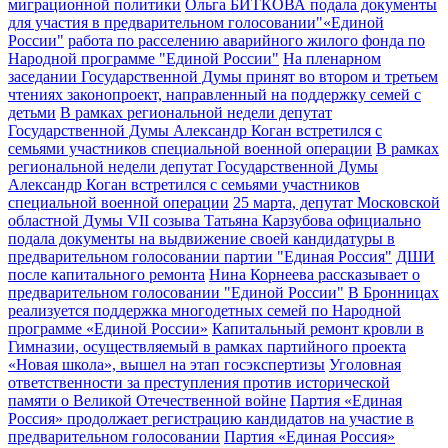
миграционной политики
Ольга БИТКОВА подала документы
для участия в предварительном голосовании"«Единой
России"
работа по расселению аварийного жилого фонда по
Народной программе "Единой России"
На пленарном
заседании Государственной Думы принят во втором и третьем
чтениях законопроект, направленный на поддержку семей с
детьми
В рамках региональной недели депутат
Государственной Думы Александр Коган встретился с
семьями участников специальной военной операции
В рамках
региональной недели депутат Государственной Думы
Александр Коган встретился с семьями участников
специальной военной операции
25 марта, депутат Московской
областной Думы VII созыва Татьяна Карзубова официально
подала документы на выдвижение своей кандидатуры в
предварительном голосовании партии "Единая Россия"
ДШИ
после капитального ремонта
Нина Корнеева рассказывает о
предварительном голосовании "Единой России"
В Бронницах
реализуется поддержка многодетных семей по Народной
программе «Единой России»
Капитальный ремонт кровли в
Гимназии, осуществляемый в рамках партийного проекта
«Новая школа», вышел на этап госэкспертизы
Уголовная
ответственности за преступления против исторической
памяти о Великой Отечественной войне
Партия «Единая
Россия» продолжает регистрацию кандидатов на участие в
предварительном голосовании
Партия «Единая Россия»