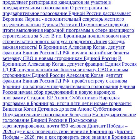
продолжает регистрацию кандидатов на участие в
предварительном голосовании
О регистрации на
предварительное голосование Единой России рассказывает
Вероника Ларина - исполнительный секретарь местного
отделения партии
Единая Россия в Подмосковье подводит
итоги выполнения народной программы в сфере жилищного
строительства за 5 лет
В г.о. Бронницы полным ходом идет
строительство нового корпуса городского Лицея
Соседи,
важная новость!
В Бронницах Александр Коган, депутат
фракции Единая Россия ГД РФ, вручил партийные билеты
ветерану СВО и новым сторонникам Единой России
В
Бронницах Александр Коган, депутат фракции Единая Россия
ГД РФ, вручил партийные билеты ветерану СВО и новым
сторонникам Единой России
Александр Коган, депутат
фракции Единая Россия ГД РФ, провёл встречу с активом
Бронниц по вопросам предварительного голосования
Единая
Россия начала сбор предложений в новую народную
программу
Стадион ЕР
Анонс Субботников
Народная
программа в Бронницах: итоги пяти лет и новые горизонты
Вишенка Коган
Дотянись до звезд
Анонс Субботников
Предварительное голосование Белоусова
На предварительное
голосование Единой России в Подмосковье
зарегистрировались почти 650 человек
Диктант Победы –
2026: где и как проверить свои знания в Бронницах
Диктант
Победы – 2026: где и как проверить свои знания в Бронницах