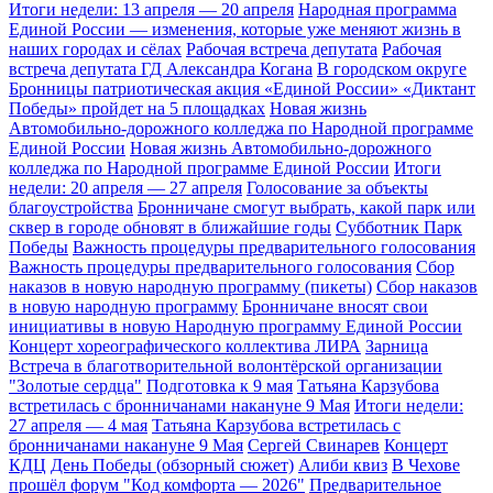
Итоги недели: 13 апреля — 20 апреля
Народная программа
Единой России — изменения, которые уже меняют жизнь в
наших городах и сёлах
Рабочая встреча депутата
Рабочая
встреча депутата ГД Александра Когана
В городском округе
Бронницы патриотическая акция «Единой России» «Диктант
Победы» пройдет на 5 площадках
Новая жизнь
Автомобильно-дорожного колледжа по Народной программе
Единой России
Новая жизнь Автомобильно-дорожного
колледжа по Народной программе Единой России
Итоги
недели: 20 апреля — 27 апреля
Голосование за объекты
благоустройства
Бронничане смогут выбрать, какой парк или
сквер в городе обновят в ближайшие годы
Субботник Парк
Победы
Важность процедуры предварительного голосования
Важность процедуры предварительного голосования
Сбор
наказов в новую народную программу (пикеты)
Сбор наказов
в новую народную программу
Бронничане вносят свои
инициативы в новую Народную программу Единой России
Концерт хореографического коллектива ЛИРА
Зарница
Встреча в благотворительной волонтёрской организации
"Золотые сердца"
Подготовка к 9 мая
Татьяна Карзубова
встретилась с бронничанами накануне 9 Мая
Итоги недели:
27 апреля — 4 мая
Татьяна Карзубова встретилась с
бронничанами накануне 9 Мая
Сергей Свинарев
Концерт
КДЦ
День Победы (обзорный сюжет)
Алиби квиз
В Чехове
прошёл форум "Код комфорта — 2026"
Предварительное