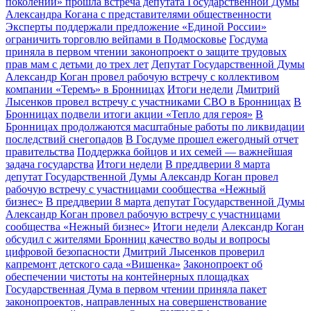
поколений» прошла встреча депутата Государственной Думы
Александра Когана с представителями общественности
Эксперты поддержали предложение «Единой России»
ограничить торговлю вейпами в Подмосковье
Госдума
приняла в первом чтении законопроект о защите трудовых
прав мам с детьми до трех лет
Депутат Государственной Думы
Александр Коган провел рабочую встречу с коллективом
компании «Теремъ» в Бронницах
Итоги недели
Дмитрий
Лысенков провел встречу с участниками СВО в Бронницах
В
Бронницах подвели итоги акции «Тепло для героя»
В
Бронницах продолжаются масштабные работы по ликвидации
последствий снегопадов
В Госдуме прошел ежегодный отчет
правительства
Поддержка бойцов и их семей — важнейшая
задача государства
Итоги недели
В преддверии 8 марта
депутат Государственной Думы Александр Коган провел
рабочую встречу с участницами сообщества «Нежный
бизнес»
В преддверии 8 марта депутат Государственной Думы
Александр Коган провел рабочую встречу с участницами
сообщества «Нежный бизнес»
Итоги недели
Александр Коган
обсудил с жителями Бронниц качество воды и вопросы
цифровой безопасности
Дмитрий Лысенков проверил
капремонт детского сада «Вишенка»
Законопроект об
обеспечении чистоты на контейнерных площадках
Государственная Дума в первом чтении приняла пакет
законопроектов, направленных на совершенствование