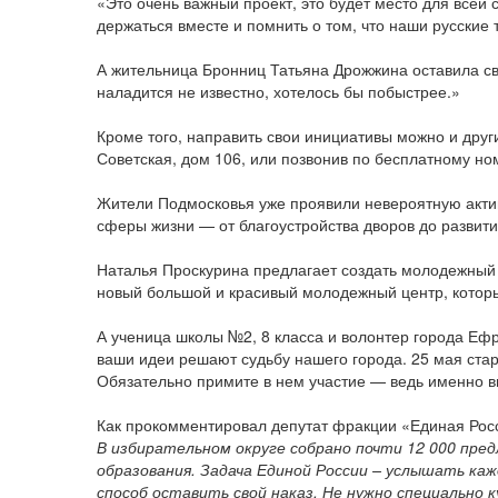
«Это очень важный проект, это будет место для всей 
держаться вместе и помнить о том, что наши русские
А жительница Бронниц Татьяна Дрожжина оставила сво
наладится не известно, хотелось бы побыстрее.»
Кроме того, направить свои инициативы можно и дру
Советская, дом 106, или позвонив по бесплатному но
Жители Подмосковья уже проявили невероятную актив
сферы жизни — от благоустройства дворов до развит
Наталья Проскурина предлагает создать молодежный 
новый большой и красивый молодежный центр, котор
А ученица школы №2, 8 класса и волонтер города Еф
ваши идеи решают судьбу нашего города. 25 мая стар
Обязательно примите в нем участие — ведь именно в
Как прокомментировал депутат фракции «Единая Росс
В избирательном округе собрано почти 12 000 пред
образования. Задача Единой России – услышать ка
способ оставить свой наказ. Не нужно специально