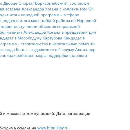
о Дворце Спорта "Борисоглебский", состоялся
ая встреча Александра Когана с коллективом “21
одит итоги народной программы в сфере
е подвели итоги масштабной работы по Народной
торинг доступности объектов социальной
бочий визит Александра Когана в преддверии Дня
ндидат в Мособлдуму Карзубова
Кандидат в
ограмма - строительство и капитальные ремонты
ександр Коган - выдвижение в Госдуму
Александр
онницах работают меры поддержки старшего
й и массовых коммуникаций. Дата регистрации
обходима ссылка на
www.bronnitsy.ru
.