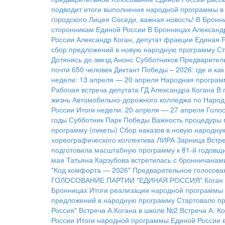
подводит итоги выполнения народной программы в 
городского Лицея
Соседи, важная новость!
В Бронн
сторонникам Единой России
В Бронницах Александ
России
Александр Коган, депутат фракции Единая 
сбор предложений в новую народную программу
Ст
Дотянись до звезд
Анонс Субботников
Предварител
почти 650 человек
Диктант Победы – 2026: где и ка
недели: 13 апреля — 20 апреля
Народная программ
Рабочая встреча депутата ГД Александра Когана
В 
жизнь Автомобильно-дорожного колледжа по Народ
России
Итоги недели: 20 апреля — 27 апреля
Голос
годы
Субботник Парк Победы
Важность процедуры 
программу (пикеты)
Сбор наказов в новую народну
хореографического коллектива ЛИРА
Зарница
Встре
подготовила масштабную программу к 81-й годовщ
мая
Татьяна Карзубова встретилась с бронничанам
"Код комфорта — 2026"
Предварительное голосован
ГОЛОСОВАНИЕ ПАРТИИ "ЕДИНАЯ РОССИЯ"
Коган
Бронницах
Итоги реализации народной программы
предложений в народную программу
Стартовало пр
Россия"
Встреча А.Когана в школе №2
Встреча А. К
России
Итоги народной программы Единой России 