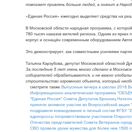
помогает привлечь больше людей, а значит в Нар
«Единая Россия» ежегодно выделяет средства на реа
В Московской области народная программа, с которой
780 тысяч наказов жителей региона. Одним из ярких 
корпус и оснащён современным оборудованием Автом
Это демонстрирует, как совместными усилиями парти
Татьяна Карзубова, депутат Московской областной Д
За последние 5 лет очень много сделано в Московс
избирателей обрабатываются, и не важно глобаль
строительство огромного объекта, который необх
смотрите также
Выпускные вечера в школах 2018
В
Информационно-аналитическая программа "ОБЪЕКТ
"Единая Россия" Совета Депутатов Бронниц Нателл
приняли активное участие во Всероссийской акции 
поздравили командование и личный состав ФГБУ "
единороссы поприветствовали участников Открытог
Отечества представителей Совета Ветеранов город
СВО провели уроки мужества для более чем 1500 