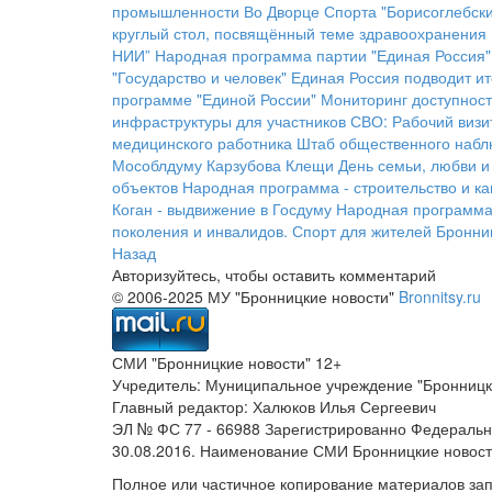
промышленности
Во Дворце Спорта "Борисоглебски
круглый стол, посвящённый теме здравоохранения
НИИ”
Народная программа партии "Единая Россия"
"Государство и человек"
Единая Россия подводит ит
программе "Единой России"
Мониторинг доступност
инфраструктуры для участников СВО:
Рабочий визи
медицинского работника
Штаб общественного наб
Мособлдуму Карзубова
Клещи
День семьи, любви и
объектов
Народная программа - строительство и к
Коган - выдвижение в Госдуму
Народная программа 
поколения и инвалидов.
Спорт для жителей Бронни
Назад
Авторизуйтесь, чтобы оставить комментарий
© 2006-2025 МУ "Бронницкие новости"
Bronnitsy.ru
СМИ "Бронницкие новости" 12+
Учредитель: Муниципальное учреждение "Бронницк
Главный редактор: Халюков Илья Сергеевич
ЭЛ № ФС 77 - 66988 Зарегистрированно Федеральн
30.08.2016. Наименование СМИ Бронницкие новос
Полное или частичное копирование материалов за