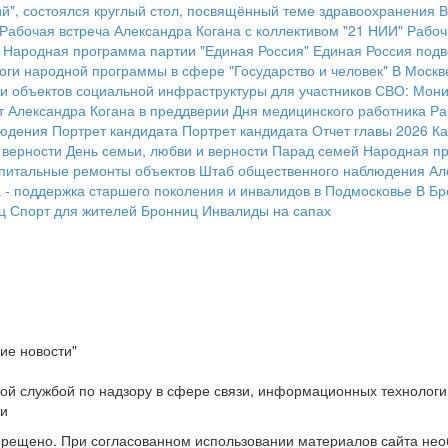
й", состоялся круглый стол, посвящённый теме здравоохранения
В
Рабочая встреча Александра Когана с коллективом "21 НИИ"
Рабоч
Народная программа партии "Единая Россия"
Единая Россия подв
оги народной программы в сфере "Государство и человек"
В Москв
и объектов социальной инфраструктуры для участников СВО:
Мони
т Александра Когана в преддверии Дня медицинского работника
Ра
людения
Портрет кандидата
Портрет кандидата
Отчет главы 2026
Ка
 верности
День семьи, любви и верности
Парад семей
Народная пр
апитальные ремонты объектов
Штаб общественного наблюдения
Ал
- поддержка старшего поколения и инвалидов в Подмосковье
В Бр
ц
Спорт для жителей Бронниц
Инвалиды на сапах
ие новости"
ой службой по надзору в сфере связи, информационных технологи
ти
прещено. При согласованном использовании материалов сайта не