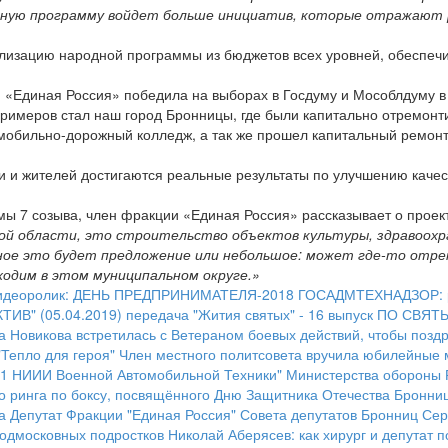
одную программу войдет больше инициатив, которые отражают 
лизацию народной программы из бюджетов всех уровней, обеспечи
 «Единая Россия» победила на выборах в Госдуму и Мособлдуму в 
примеров стал наш город Бронницы, где были капитально отремонт
обильно-дорожный колледж, а так же прошел капитальный ремонт
и и жителей достигаются реальные результаты по улучшению качес
умы 7 созыва, член фракции «Единая Россия» рассказывает о прое
кой области, это строительство объектов культуры, здравоохра
ное это будет предложение или небольшое: может где-то отр
одим в этом муниципальном округе.»
идеоролик: ДЕНЬ ПРЕДПРИНИМАТЕЛЯ-2018
ГОСАДМТЕХНАДЗОР: ре
ИВ" (05.04.2019)
передача "Жития святых" - 16 выпуск
ПО СВЯТ
а Новикова встретилась с Ветераном боевых действий, чтобы позд
"Тепло для героя"
Член местного политсовета вручила юбилейные
21 НИИИ Военной Автомобильной Техники" Министерства обороны
о ринга по боксу, посвящённого Дню Защитника Отечества
Бронниц
а
Депутат Фракции "Единая Россия" Совета депутатов Бронниц Сер
подмосковных подростков
Николай Аберясев: как хирург и депутат 