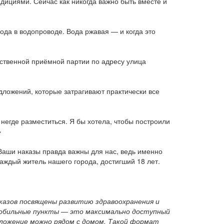
адициями. Сейчас как никогда важно быть вместе и
ода в водопроводе. Вода ржавая — и когда это
ественной приёмной партии по адресу улица
ложений, которые затрагивают практически все
негде разместиться. Я бы хотела, чтобы построили
»
Ваши наказы правда важны для нас, ведь именно
аждый житель нашего города, достигший 18 лет.
аказов посвящены развитию здравоохранения и
 Мобильные пункты — это максимально доступный
едложение можно рядом с домом. Такой формат