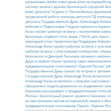
организован приём новогодних ёлок на переработк
систему записи к врачам Бронницкой городской бо
визит депутата Госдумы в "Автомобильно-дорожный
проделанной работы команды депутата ГД Алексан
депутата Государственной Думы Александра Коган
вейпами в Подмосковье
Госдума приняла в первом 
Коган провел рабочую встречу с коллективом комп
Бронницах подвели итоги акции «Тепло для героя»
ежегодный отчет правительства
Поддержка бойцов 
Александр Коган провел рабочую встречу с участ
рабочую встречу с участницами сообщества «Нежн
безопасности
Дмитрий Лысенков проверил капремо
Дума в первом чтении приняла пакет законопроект
предварительном голосовании"«Единой России"
ра
Государственной Думы принят во втором и третьем
Государственной Думы Александр Коган встретился
Александр Коган встретился с семьями участников
официально подала документы на выдвижение свое
Корнеева рассказывает о предварительном голосов
России»
Капитальный ремонт кровли в Гимназии, о
за преступления против исторической памяти о Ве
предварительном голосовании
Партия «Единая Рос
предварительное голосование Единой России расск