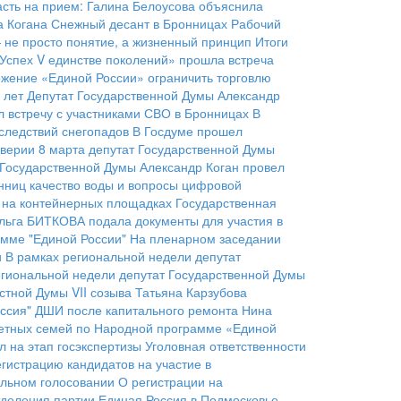
асть на прием: Галина Белоусова объяснила
а Когана
Снежный десант в Бронницах
Рабочий
— не просто понятие, а жизненный принцип
Итоги
Успех V единстве поколений» прошла встреча
жение «Единой России» ограничить торговлю
 лет
Депутат Государственной Думы Александр
 встречу с участниками СВО в Бронницах
В
следствий снегопадов
В Госдуме прошел
верии 8 марта депутат Государственной Думы
 Государственной Думы Александр Коган провел
нниц качество воды и вопросы цифровой
ы на контейнерных площадках
Государственная
льга БИТКОВА подала документы для участия в
мме "Единой России"
На пленарном заседании
и
В рамках региональной недели депутат
егиональной недели депутат Государственной Думы
стной Думы VII созыва Татьяна Карзубова
ссия"
ДШИ после капитального ремонта
Нина
детных семей по Народной программе «Единой
 на этап госэкспертизы
Уголовная ответственности
гистрацию кандидатов на участие в
ельном голосовании
О регистрации на
тделения партии
Единая Россия в Подмосковье