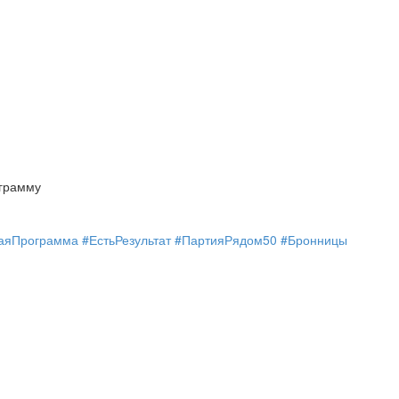
грамму
аяПрограмма
#ЕстьРезультат
#ПартияРядом50
#Бронницы