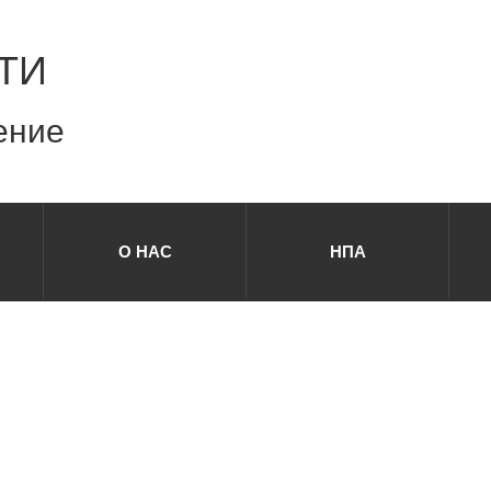
ТИ
ение
О НАС
НПА