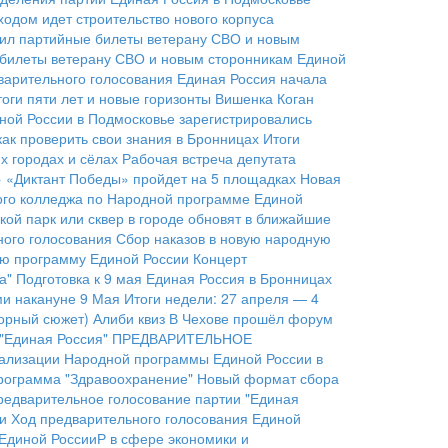
ходом идет строительство нового корпуса
чил партийные билеты ветерану СВО и новым
е билеты ветерану СВО и новым сторонникам Единой
варительного голосования
Единая Россия начала
оги пяти лет и новые горизонты
Вишенка Коган
ной России в Подмосковье зарегистрировались
как проверить свои знания в Бронницах
Итоги
 городах и сёлах
Рабочая встреча депутата
» «Диктант Победы» пройдет на 5 площадках
Новая
ого колледжа по Народной программе Единой
кой парк или сквер в городе обновят в ближайшие
ого голосования
Сбор наказов в новую народную
ую программу Единой России
Концерт
а"
Подготовка к 9 мая
Единая Россия в Бронницах
ми накануне 9 Мая
Итоги недели: 27 апреля — 4
орный сюжет)
Алиби квиз
В Чехове прошёл форум
"Единая Россия"
ПРЕДВАРИТЕЛЬНОЕ
еализации Народной программы Единой России в
рограмма "Здравоохранение"
Новый формат сбора
редварительное голосование партии "Единая
и
Ход предварительного голосования Единой
Единой РоссииР в сфере экономики и