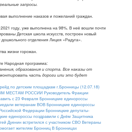
реальные запросы.
вая выполнение наказов и пожеланий граждан.
2021 году, уже выполнена на 98%. В неё вошли почти
ированы Детская школа искусств, построен новый
 дошкольного отделения Лицея «Радуга».
тва жизни горожан.
кте Народная программа:
нения, образования и спорта. Все наказы от
емонтировать часть дороги или это будет
йд по детским площадкам г.Бронницы (12.07.18)
ЫМ МЕСТАМ РОССИИ
Руководитель Фракции
равить с 23 Февраля
Бронницкие единороссы
 медали ветеранам ВОВ
Бронницкие единороссы
 Российской Федерации
Бронницкие депутаты-
кие единороссы поздравили с Днём Защитника
гей Дуенин встретился с участником СВО
Ветераны
помогает жителям Бронниц
В Бронницах