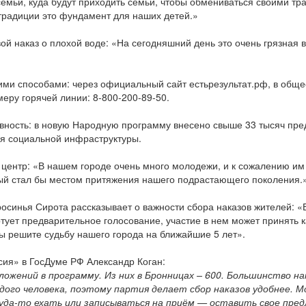
семьи, куда будут приходить семьи, чтобы обмениваться своими тр
 традиции это фундамент для наших детей.»
й наказ о плохой воде: «На сегодняшний день это очень грязная в
гими способами: через официальный сайт естьрезультат.рф, в общ
меру горячей линии: 8-800-200-89-50.
ность: в новую Народную программу внесено свыше 33 тысяч пред
ия социальной инфраструктуры.
центр: «В нашем городе очень много молодежи, и к сожалению им 
ый стал бы местом притяжения нашего подрастающего поколения.
росинья Сирота рассказывает о важности сбора наказов жителей: «
тует предварительное голосование, участие в нем может принять к
ы решите судьбу нашего города на ближайшие 5 лет».
ия» в ГосДуме РФ Александр Коган:
ложений в программу. Из них в Бронницах – 600. Большинство н
ждого человека, поэтому партия делает сбор наказов удобнее.
 куда-то ехать или записываться на приём — оставить свое пр