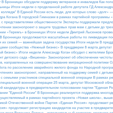
у
В Бронницах обсудили поддержку ветеранов и инвалидов
Как поп
льницы
Итоги недели о проделанной работе депутата ГД Александр
 колледж"
В Единой России есть люди, для которых слово «долг» 
дра Когана
В городской Гимназии в рамках партийной программы «
а с представителями общественности
Эксперты поддержали предло
чтении законопроект о защите трудовых прав мам с детьми до трех
ании «Теремъ» в Бронницах
Итоги недели
Дмитрий Лысенков провел
В Бронницах продолжаются масштабные работы по ликвидации по
и их семей — важнейшая задача государства
Итоги недели
В предд
ницами сообщества «Нежный бизнес»
В преддверии 8 марта депутат
ый бизнес»
Итоги недели
Александр Коган обсудил с жителями Бро
нт детского сада «Вишенка»
Законопроект об обеспечении чистот
ов, направленных на совершенствование миграционной политики
О
бота по расселению аварийного жилого фонда по Народной програ
 чтениях законопроект, направленный на поддержку семей с детьм
 с семьями участников специальной военной операции
В рамках р
 специальной военной операции
25 марта, депутат Московской обла
й кандидатуры в предварительном голосовании партии "Единая Ро
ании "Единой России"
В Бронницах реализуется поддержка много
существляемый в рамках партийного проекта «Новая школа», вышел
ликой Отечественной войне
Партия «Единая Россия» продолжает ре
сия» продолжает регистрацию кандидатов на участие в предварит
азывает Вероника Ларина - исполнительный секретарь местного о