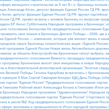
сфере жилищного строительства за 5 лет
В г.о. Бронницы полным 
ицах Александр Коган, депутат фракции Единая Россия ГД РФ, вру
р Коган, депутат фракции Единая Россия ГД РФ, вручил партийны
Россия ГД РФ, провёл встречу с активом Бронниц по вопросам пред
адион ЕР
Анонс Субботников
Народная программа в Бронницах: ит
ьное голосование Белоусова
На предварительное голосование Еди
к проверить свои знания в Бронницах
Диктант Победы – 2026: где и 
а Единой России — изменения, которые уже меняют жизнь в наших
городском округе Бронницы патриотическая акция «Единой России
ной программе Единой России
Новая жизнь Автомобильно-дорожн
ование за объекты благоустройства
Бронничане смогут выбрать, ка
предварительного голосования
Важность процедуры предварительн
ю программу
Бронничане вносят свои инициативы в новую Народн
ча в благотворительной волонтёрской организации "Золотые сердц
ине Великой Победы
Татьяна Карзубова встретилась с бронничана
и накануне 9 Мая
Сергей Свинарев
Концерт КДЦ
День Победы (обз
ие партии "Единая Россия"
Предварительное голосование партии 
 в Гимназии
Рабочий визит Александра Когана в Гимназию
Итоги р
 в Бронницах
Народная программа "Здравоохранение"
Народная п
едварительное голосование партии "Единая Россия"
Стартовало п
огана в школе №2
Ход предварительного голосования Единой Росси
в сфере экономики и промышленности
Итоги народной программы 