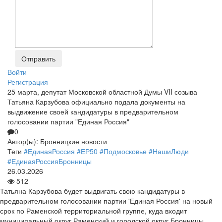
Войти
Регистрация
25 марта, депутат Московской областной Думы VII созыва
Татьяна Карзубова официально подала документы на
выдвижение своей кандидатуры в предварительном
голосовании партии "Единая Россия"
0
Автор(ы):
Бронницкие новости
Теги
#ЕдинаяРоссия
#ЕР50
#Подмосковье
#НашиЛюди
#ЕдинаяРоссияБронницы
26.03.2026
512
Татьяна Карзубова будет выдвигать свою кандидатуры в
предварительном голосовании партии 'Единая Россия' на новый
срок по Раменской территориальной группе, куда входит
муниципальный округ Раменский и городской округ Бронницы.