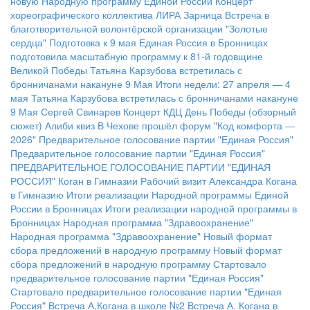
новую Народную программу Единой России
Концерт
хореографического коллектива ЛИРА
Зарница
Встреча в
благотворительной волонтёрской организации "Золотые
сердца"
Подготовка к 9 мая
Единая Россия в Бронницах
подготовила масштабную программу к 81-й годовщине
Великой Победы
Татьяна Карзубова встретилась с
бронничанами накануне 9 Мая
Итоги недели: 27 апреля — 4
мая
Татьяна Карзубова встретилась с бронничанами накануне
9 Мая
Сергей Свинарев
Концерт КДЦ
День Победы (обзорный
сюжет)
Алиби квиз
В Чехове прошёл форум "Код комфорта —
2026"
Предварительное голосование партии "Единая Россия"
Предварительное голосование партии "Единая Россия"
ПРЕДВАРИТЕЛЬНОЕ ГОЛОСОВАНИЕ ПАРТИИ "ЕДИНАЯ
РОССИЯ"
Коган в Гимназии
Рабочий визит Александра Когана
в Гимназию
Итоги реализации Народной программы Единой
России в Бронницах
Итоги реализации народной программы в
Бронницах
Народная программа "Здравоохранение"
Народная программа "Здравоохранение"
Новый формат
сбора предложений в народную программу
Новый формат
сбора предложений в народную программу
Стартовало
предварительное голосование партии "Единая Россия"
Стартовало предварительное голосование партии "Единая
Россия"
Встреча А.Когана в школе №2
Встреча А. Когана в