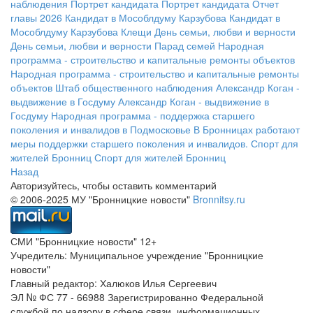
наблюдения
Портрет кандидата
Портрет кандидата
Отчет
главы 2026
Кандидат в Мособлдуму Карзубова
Кандидат в
Мособлдуму Карзубова
Клещи
День семьи, любви и верности
День семьи, любви и верности
Парад семей
Народная
программа - строительство и капитальные ремонты объектов
Народная программа - строительство и капитальные ремонты
объектов
Штаб общественного наблюдения
Александр Коган -
выдвижение в Госдуму
Александр Коган - выдвижение в
Госдуму
Народная программа - поддержка старшего
поколения и инвалидов в Подмосковье
В Бронницах работают
меры поддержки старшего поколения и инвалидов.
Спорт для
жителей Бронниц
Спорт для жителей Бронниц
Назад
Авторизуйтесь, чтобы оставить комментарий
© 2006-2025 МУ "Бронницкие новости"
Bronnitsy.ru
СМИ "Бронницкие новости" 12+
Учредитель: Муниципальное учреждение "Бронницкие
новости"
Главный редактор: Халюков Илья Сергеевич
ЭЛ № ФС 77 - 66988 Зарегистрированно Федеральной
службой по надзору в сфере связи, информационных