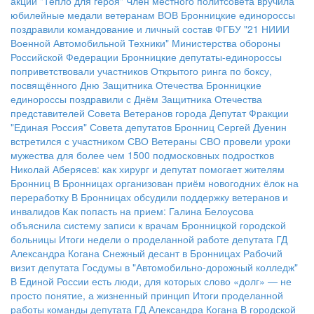
акции "Тепло для героя"
Член местного политсовета вручила
юбилейные медали ветеранам ВОВ
Бронницкие единороссы
поздравили командование и личный состав ФГБУ "21 НИИИ
Военной Автомобильной Техники" Министерства обороны
Российской Федерации
Бронницкие депутаты-единороссы
поприветствовали участников Открытого ринга по боксу,
посвящённого Дню Защитника Отечества
Бронницкие
единороссы поздравили с Днём Защитника Отечества
представителей Совета Ветеранов города
Депутат Фракции
"Единая Россия" Совета депутатов Бронниц Сергей Дуенин
встретился с участником СВО
Ветераны СВО провели уроки
мужества для более чем 1500 подмосковных подростков
Николай Аберясев: как хирург и депутат помогает жителям
Бронниц
В Бронницах организован приём новогодних ёлок на
переработку
В Бронницах обсудили поддержку ветеранов и
инвалидов
Как попасть на прием: Галина Белоусова
объяснила систему записи к врачам Бронницкой городской
больницы
Итоги недели о проделанной работе депутата ГД
Александра Когана
Снежный десант в Бронницах
Рабочий
визит депутата Госдумы в "Автомобильно-дорожный колледж"
В Единой России есть люди, для которых слово «долг» — не
просто понятие, а жизненный принцип
Итоги проделанной
работы команды депутата ГД Александра Когана
В городской