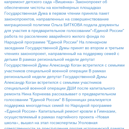
капремонт детского сада «Вишенка»
Законопроект об
обеспечении чистоты на контейнерных площадках
Государственная Дума в первом чтении приняла пакет
законопроектов, направленных на совершенствование
миграционной политики
Ольга БИТКОВА подала документы
для участия в предварительном голосовании"«Единой России"
работа по расселению аварийного жилого фонда по
Народной программе "Единой России"
На пленарном
заседании Государственной Думы принят во втором и третьем
чтениях законопроект, направленный на поддержку семей с
детьми
В рамках региональной недели депутат
Государственной Думы Александр Коган встретился с семьями
участников специальной военной операции
В рамках
региональной недели депутат Государственной Думы
Александр Коган встретился с семьями участников
специальной военной операции
ДШИ после капитального
ремонта
Нина Корнеева рассказывает о предварительном
голосовании "Единой России"
В Бронницах реализуется
поддержка многодетных семей по Народной программе
«Единой России»
Капитальный ремонт кровли в Гимназии,
осуществляемый в рамках партийного проекта «Новая
школа», вышел на этап госэкспертизы
Уголовная
ответственности за преступления против исторической памяти