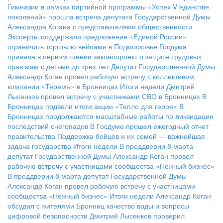
Гимназии в рамках партийной программы «Успех V единстве
поколений» прошла встреча депутата Государственной Думы
Александра Когана с представителями общественности
Эксперты поддержали предложение «Единой России»
ограничить торговлю вейпами в Подмосковье
Госдума
приняла в первом чтении законопроект о защите трудовых
прав мам с детьми до трех лет
Депутат Государственной Думы
Александр Коган провел рабочую встречу с коллективом
компании «Теремъ» в Бронницах
Итоги недели
Дмитрий
Лысенков провел встречу с участниками СВО в Бронницах
В
Бронницах подвели итоги акции «Тепло для героя»
В
Бронницах продолжаются масштабные работы по ликвидации
последствий снегопадов
В Госдуме прошел ежегодный отчет
правительства
Поддержка бойцов и их семей — важнейшая
задача государства
Итоги недели
В преддверии 8 марта
депутат Государственной Думы Александр Коган провел
рабочую встречу с участницами сообщества «Нежный бизнес»
В преддверии 8 марта депутат Государственной Думы
Александр Коган провел рабочую встречу с участницами
сообщества «Нежный бизнес»
Итоги недели
Александр Коган
обсудил с жителями Бронниц качество воды и вопросы
цифровой безопасности
Дмитрий Лысенков проверил