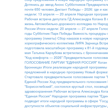
Дотянись до звезд
Анонс Субботников
Предварител
почти 650 человек
Диктант Победы – 2026: где и ка
недели: 13 апреля — 20 апреля
Народная программ
Рабочая встреча депутата ГД Александра Когана
В 
жизнь Автомобильно-дорожного колледжа по Народ
России
Итоги недели: 20 апреля — 27 апреля
Голос
годы
Субботник Парк Победы
Важность процедуры 
программу (пикеты)
Сбор наказов в новую народну
хореографического коллектива ЛИРА
Зарница
Встре
подготовила масштабную программу к 81-й годовщ
мая
Татьяна Карзубова встретилась с бронничанам
"Код комфорта — 2026"
Предварительное голосован
ГОЛОСОВАНИЕ ПАРТИИ "ЕДИНАЯ РОССИЯ"
Коган
Бронницах
Итоги реализации народной программы
предложений в народную программу
Новый формат
Стартовало предварительное голосование партии "
Единой России
Ход предварительного голосования
"Борисоглебский", состоялся круглый стол, посвя
здравоохранения
Рабочая встреча Александра Кога
"Единая Россия"
Народная программа партии "Един
подводит итоги народной программы в сфере "Госуд
доступности объектов социальной инфраструктуры 