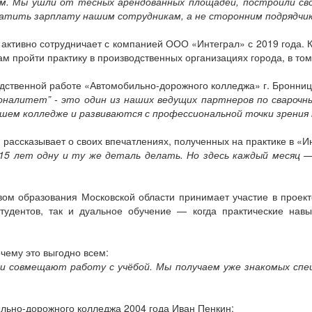
в. м. Мы ушли от тесных арендованных площадей, построили с
атить зарплату нашим сотрудникам, а не сторонним подрядчи
ктивно сотрудничает с компанией ООО «Интеграл» с 2019 года. 
м пройти практику в производственных организациях города, в том
одственной работе «Автомобильно-дорожного колледжа» г. Бронниц
оналитет” - это один из наших ведущих партнеров по свароч
шем колледже и развиваются с профессиональной точки зрения 
рассказывает о своих впечатлениях, полученных на практике в «И
15 лет одну и ту же деталь делать. Но здесь каждый месяц —
ом образования Московской области принимает участие в проек
студентов, так и дуальное обучение — когда практические нав
чему это выгодно всем:
 совмещают работу с учёбой. Мы получаем уже знакомых спец
льно-дорожного колледжа 2004 года Иван Пенкин: