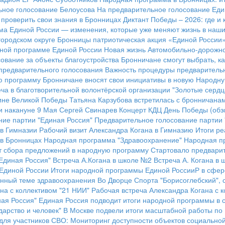
ьное голосование Белоусова
На предварительное голосование Еди
к проверить свои знания в Бронницах
Диктант Победы – 2026: где и 
а Единой России — изменения, которые уже меняют жизнь в наших
городском округе Бронницы патриотическая акция «Единой России
ной программе Единой России
Новая жизнь Автомобильно-дорожн
ование за объекты благоустройства
Бронничане смогут выбрать, ка
предварительного голосования
Важность процедуры предварительн
ю программу
Бронничане вносят свои инициативы в новую Народн
ча в благотворительной волонтёрской организации "Золотые сердц
ине Великой Победы
Татьяна Карзубова встретилась с бронничана
и накануне 9 Мая
Сергей Свинарев
Концерт КДЦ
День Победы (обз
ие партии "Единая Россия"
Предварительное голосование партии 
 в Гимназии
Рабочий визит Александра Когана в Гимназию
Итоги р
 в Бронницах
Народная программа "Здравоохранение"
Народная п
 сбора предложений в народную программу
Стартовало предварит
Единая Россия"
Встреча А.Когана в школе №2
Встреча А. Когана в
 Единой России
Итоги народной программы Единой РоссииР в сфе
щённый теме здравоохранения
Во Дворце Спорта "Борисоглебский", 
на с коллективом "21 НИИ"
Рабочая встреча Александра Когана с 
ая Россия"
Единая Россия подводит итоги народной программы в с
арство и человек"
В Москве подвели итоги масштабной работы по
для участников СВО:
Мониторинг доступности объектов социально