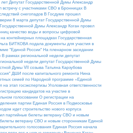
 лет
Депутат Государственной Думы Александр
 встречу с участниками СВО в Бронницах
В
следствий снегопадов
В Госдуме прошел
верии 8 марта депутат Государственной Думы
 Государственной Думы Александр Коган провел
нниц качество воды и вопросы цифровой
ы на контейнерных площадках
Государственная
льга БИТКОВА подала документы для участия в
мме "Единой России"
На пленарном заседании
и
В рамках региональной недели депутат
егиональной недели депутат Государственной Думы
стной Думы VII созыва Татьяна Карзубова
ссия"
ДШИ после капитального ремонта
Нина
детных семей по Народной программе «Единой
 на этап госэкспертизы
Уголовная ответственности
гистрацию кандидатов на участие в
ельном голосовании
О регистрации на
тделения партии
Единая Россия в Подмосковье
ходом идет строительство нового корпуса
чил партийные билеты ветерану СВО и новым
е билеты ветерану СВО и новым сторонникам Единой
варительного голосования
Единая Россия начала
оги пяти лет и новые горизонты
Вишенка Коган