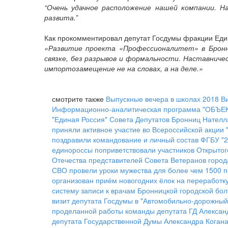
“Очень удачное расположение нашей компании. Н
развита.”
Как прокомментировал депутат Госдумы фракции Еди
«Развитие проекта «Профессионалитет» в Бронн
связке, без разрывов и формальности. Наставнич
импортозамещение не на словах, а на деле.»
смотрите также
Выпускные вечера в школах 2018
В
Информационно-аналитическая программа "ОБЪЕКТ
"Единая Россия" Совета Депутатов Бронниц Нателл
приняли активное участие во Всероссийской акции 
поздравили командование и личный состав ФГБУ "
единороссы поприветствовали участников Открытог
Отечества представителей Совета Ветеранов город
СВО провели уроки мужества для более чем 1500 
организован приём новогодних ёлок на переработк
систему записи к врачам Бронницкой городской бо
визит депутата Госдумы в "Автомобильно-дорожный
проделанной работы команды депутата ГД Алексан
депутата Государственной Думы Александра Коган