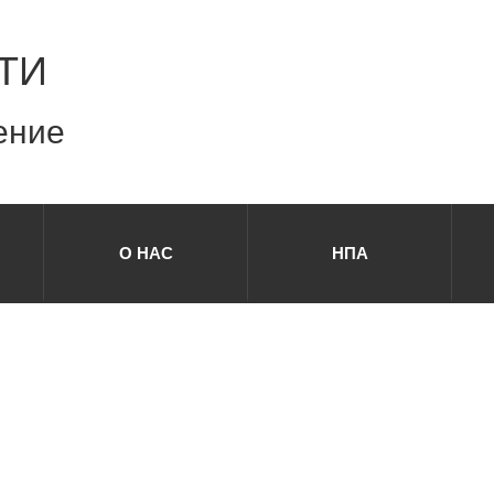
ТИ
ение
О НАС
НПА