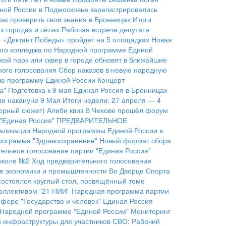
ной России в Подмосковье зарегистрировались
как проверить свои знания в Бронницах
Итоги
 городах и сёлах
Рабочая встреча депутата
» «Диктант Победы» пройдет на 5 площадках
Новая
ого колледжа по Народной программе Единой
кой парк или сквер в городе обновят в ближайшие
ого голосования
Сбор наказов в новую народную
ую программу Единой России
Концерт
а"
Подготовка к 9 мая
Единая Россия в Бронницах
ми накануне 9 Мая
Итоги недели: 27 апреля — 4
орный сюжет)
Алиби квиз
В Чехове прошёл форум
"Единая Россия"
ПРЕДВАРИТЕЛЬНОЕ
еализации Народной программы Единой России в
рограмма "Здравоохранение"
Новый формат сбора
ельное голосование партии "Единая Россия"
 школе №2
Ход предварительного голосования
ре экономики и промышленности
Во Дворце Спорта
состоялся круглый стол, посвящённый теме
коллективом “21 НИИ”
Народная программа партии
фере "Государство и человек"
Единая Россия
 Народной программе "Единой России"
Мониторинг
й инфраструктуры для участников СВО:
Рабочий