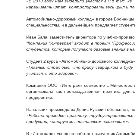
«В 2019 году нам выделили участок в 9,5 тыс. к
наращивать штат, контролировать весь цикл и пл
Автомобильно-дорожный колледж в городе Бронницы а
специальностям, и в дальнейшем предлагает студента
Иван Бала, заместитель директора по учебно-произв
“Компания “Интеграл” входит в проект “Професси
студентов, которые получают базовые знания в на
Студент 2 курса «Автомобильно-дорожного колледжа» 
«Главный страх был, что приду сварщиком и буду 
учиться, и это здорово».
Компания ООО «Интеграл» совместно с Министерств
организована как производственная практика для 
предприятии.
Начальник производства Денис Рузавин объясняет, по
«Ребята проходят практику, трудоустраиваются и
продукции, которую мы поставляем заказчикам».
В «Интеграле» успешно работает выпускник Автомоби