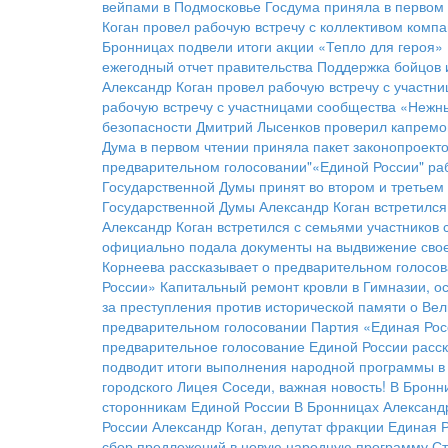
вейпами в Подмосковье
Госдума приняла в первом 
Коган провел рабочую встречу с коллективом комп
Бронницах подвели итоги акции «Тепло для героя»
ежегодный отчет правительства
Поддержка бойцов 
Александр Коган провел рабочую встречу с участ
рабочую встречу с участницами сообщества «Нежн
безопасности
Дмитрий Лысенков проверил капремо
Дума в первом чтении приняла пакет законопроект
предварительном голосовании"«Единой России"
ра
Государственной Думы принят во втором и третьем
Государственной Думы Александр Коган встретился
Александр Коган встретился с семьями участников
официально подала документы на выдвижение свое
Корнеева рассказывает о предварительном голосов
России»
Капитальный ремонт кровли в Гимназии, о
за преступления против исторической памяти о Ве
предварительном голосовании
Партия «Единая Рос
предварительное голосование Единой России расск
подводит итоги выполнения народной программы в 
городского Лицея
Соседи, важная новость!
В Бронн
сторонникам Единой России
В Бронницах Александ
России
Александр Коган, депутат фракции Единая 
сбор предложений в новую народную программу
Ст