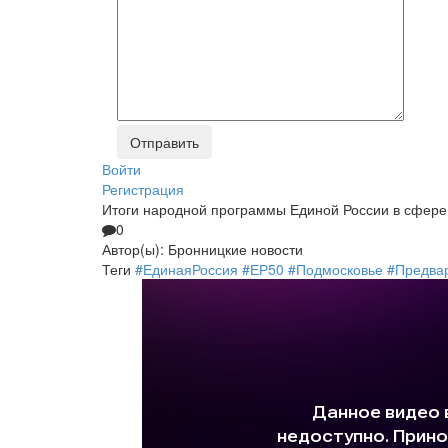
Войти
Регистрация
Итоги народной программы Единой России в сфер
0
Автор(ы):
Бронницкие новости
Теги
#ЕдинаяРоссия
#ЕР50
#Подмосковье
#Предва