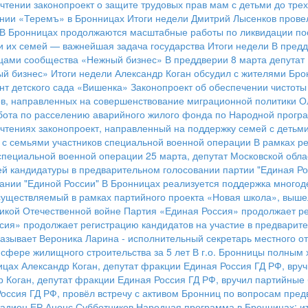
чтении законопроект о защите трудовых прав мам с детьми до трех
ании «Теремъ» в Бронницах
Итоги недели
Дмитрий Лысенков провел
В Бронницах продолжаются масштабные работы по ликвидации по
и их семей — важнейшая задача государства
Итоги недели
В предд
ницами сообщества «Нежный бизнес»
В преддверии 8 марта депутат
ый бизнес»
Итоги недели
Александр Коган обсудил с жителями Бро
нт детского сада «Вишенка»
Законопроект об обеспечении чистот
ов, направленных на совершенствование миграционной политики
О
бота по расселению аварийного жилого фонда по Народной програ
 чтениях законопроект, направленный на поддержку семей с детьм
 с семьями участников специальной военной операции
В рамках р
 специальной военной операции
25 марта, депутат Московской обла
й кандидатуры в предварительном голосовании партии "Единая Ро
ании "Единой России"
В Бронницах реализуется поддержка много
существляемый в рамках партийного проекта «Новая школа», вышел
ликой Отечественной войне
Партия «Единая Россия» продолжает ре
сия» продолжает регистрацию кандидатов на участие в предварит
азывает Вероника Ларина - исполнительный секретарь местного о
сфере жилищного строительства за 5 лет
В г.о. Бронницы полным 
ицах Александр Коган, депутат фракции Единая Россия ГД РФ, вру
р Коган, депутат фракции Единая Россия ГД РФ, вручил партийны
Россия ГД РФ, провёл встречу с активом Бронниц по вопросам пред
адион ЕР
Анонс Субботников
Народная программа в Бронницах: ит