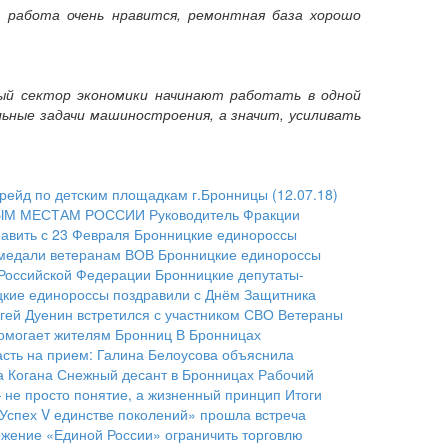
, работа очень нравится, ремонтная база хорошо
ый сектор экономики начинают работать в одной
ьные задачи машиностроения, а значит, усиливать
йд по детским площадкам г.Бронницы (12.07.18)
ЫМ МЕСТАМ РОССИИ
Руководитель Фракции
равить с 23 Февраля
Бронницкие единороссы
 медали ветеранам ВОВ
Бронницкие единороссы
 Российской Федерации
Бронницкие депутаты-
кие единороссы поздравили с Днём Защитника
гей Дуенин встретился с участником СВО
Ветераны
помогает жителям Бронниц
В Бронницах
асть на прием: Галина Белоусова объяснила
а Когана
Снежный десант в Бронницах
Рабочий
— не просто понятие, а жизненный принцип
Итоги
Успех V единстве поколений» прошла встреча
жение «Единой России» ограничить торговлю