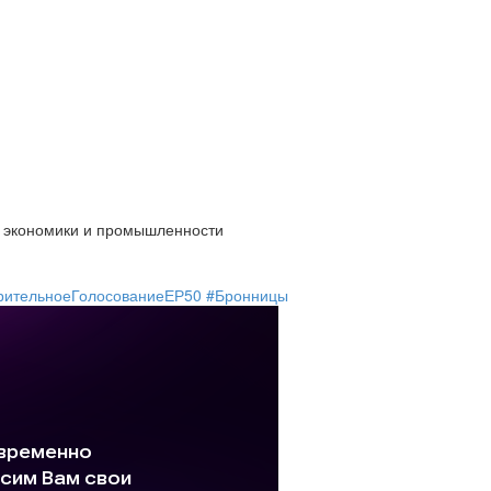
е экономики и промышленности
рительноеГолосованиеЕР50
#Бронницы