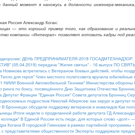
а данный момент я нахожусь в должности инженера-механика
ная Россия Александр Коган:
ицах — это хороший пример того, как образование и реальн
ество компании «Интеграл» позволяет готовить кадры под реал
идеоролик: ДЕНЬ ПРЕДПРИНИМАТЕЛЯ-2018
ГОСАДМТЕХНАДЗОР: ре
ИВ" (05.04.2019)
передача "Жития святых" - 16 выпуск
ПО СВЯТ
а Новикова встретилась с Ветераном боевых действий, чтобы позд
"Тепло для героя"
Член местного политсовета вручила юбилейные
21 НИИИ Военной Автомобильной Техники" Министерства обороны
о ринга по боксу, посвящённого Дню Защитника Отечества
Бронниц
а
Депутат Фракции "Единая Россия" Совета депутатов Бронниц Сер
подмосковных подростков
Николай Аберясев: как хирург и депутат 
у
В Бронницах обсудили поддержку ветеранов и инвалидов
Как поп
льницы
Итоги недели о проделанной работе депутата ГД Александр
 колледж"
В Единой России есть люди, для которых слово «долг» 
дра Когана
В городской Гимназии в рамках партийной программы «
а с представителями общественности
Эксперты поддержали предло