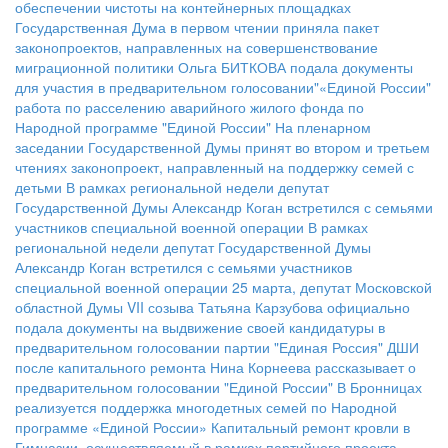
обеспечении чистоты на контейнерных площадках
Государственная Дума в первом чтении приняла пакет
законопроектов, направленных на совершенствование
миграционной политики
Ольга БИТКОВА подала документы
для участия в предварительном голосовании"«Единой России"
работа по расселению аварийного жилого фонда по
Народной программе "Единой России"
На пленарном
заседании Государственной Думы принят во втором и третьем
чтениях законопроект, направленный на поддержку семей с
детьми
В рамках региональной недели депутат
Государственной Думы Александр Коган встретился с семьями
участников специальной военной операции
В рамках
региональной недели депутат Государственной Думы
Александр Коган встретился с семьями участников
специальной военной операции
25 марта, депутат Московской
областной Думы VII созыва Татьяна Карзубова официально
подала документы на выдвижение своей кандидатуры в
предварительном голосовании партии "Единая Россия"
ДШИ
после капитального ремонта
Нина Корнеева рассказывает о
предварительном голосовании "Единой России"
В Бронницах
реализуется поддержка многодетных семей по Народной
программе «Единой России»
Капитальный ремонт кровли в
Гимназии, осуществляемый в рамках партийного проекта