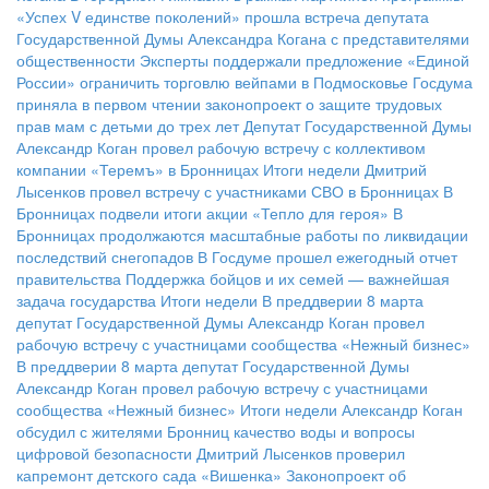
«Успех V единстве поколений» прошла встреча депутата
Государственной Думы Александра Когана с представителями
общественности
Эксперты поддержали предложение «Единой
России» ограничить торговлю вейпами в Подмосковье
Госдума
приняла в первом чтении законопроект о защите трудовых
прав мам с детьми до трех лет
Депутат Государственной Думы
Александр Коган провел рабочую встречу с коллективом
компании «Теремъ» в Бронницах
Итоги недели
Дмитрий
Лысенков провел встречу с участниками СВО в Бронницах
В
Бронницах подвели итоги акции «Тепло для героя»
В
Бронницах продолжаются масштабные работы по ликвидации
последствий снегопадов
В Госдуме прошел ежегодный отчет
правительства
Поддержка бойцов и их семей — важнейшая
задача государства
Итоги недели
В преддверии 8 марта
депутат Государственной Думы Александр Коган провел
рабочую встречу с участницами сообщества «Нежный бизнес»
В преддверии 8 марта депутат Государственной Думы
Александр Коган провел рабочую встречу с участницами
сообщества «Нежный бизнес»
Итоги недели
Александр Коган
обсудил с жителями Бронниц качество воды и вопросы
цифровой безопасности
Дмитрий Лысенков проверил
капремонт детского сада «Вишенка»
Законопроект об