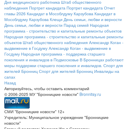
Дня медицинского работника
Штаб общественного
наблюдения
Портрет кандидата
Портрет кандидата
Отчет
главы 2026
Кандидат в Мособлдуму Карзубова
Кандидат в
Мособлдуму Карзубова
Клещи
День семьи, любви и верности
День семьи, любви и верности
Парад семей
Народная
программа - строительство и капитальные ремонты объектов
Народная программа - строительство и капитальные ремонты
объектов
Штаб общественного наблюдения
Александр Коган -
выдвижение в Госдуму
Александр Коган - выдвижение в
Госдуму
Народная программа - поддержка старшего
поколения и инвалидов в Подмосковье
В Бронницах работают
меры поддержки старшего поколения и инвалидов.
Спорт для
жителей Бронниц
Спорт для жителей Бронниц
Инвалиды на
сапах
Назад
Авторизуйтесь, чтобы оставить комментарий
© 2006-2025 МУ "Бронницкие новости"
Bronnitsy.ru
СМИ "Бронницкие новости" 12+
Учредитель: Муниципальное учреждение "Бронницкие
новости"
Главный редактор: Халюков Илья Сергеевич