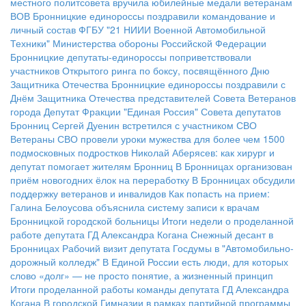
местного политсовета вручила юбилейные медали ветеранам
ВОВ
Бронницкие единороссы поздравили командование и
личный состав ФГБУ "21 НИИИ Военной Автомобильной
Техники" Министерства обороны Российской Федерации
Бронницкие депутаты-единороссы поприветствовали
участников Открытого ринга по боксу, посвящённого Дню
Защитника Отечества
Бронницкие единороссы поздравили с
Днём Защитника Отечества представителей Совета Ветеранов
города
Депутат Фракции "Единая Россия" Совета депутатов
Бронниц Сергей Дуенин встретился с участником СВО
Ветераны СВО провели уроки мужества для более чем 1500
подмосковных подростков
Николай Аберясев: как хирург и
депутат помогает жителям Бронниц
В Бронницах организован
приём новогодних ёлок на переработку
В Бронницах обсудили
поддержку ветеранов и инвалидов
Как попасть на прием:
Галина Белоусова объяснила систему записи к врачам
Бронницкой городской больницы
Итоги недели о проделанной
работе депутата ГД Александра Когана
Снежный десант в
Бронницах
Рабочий визит депутата Госдумы в "Автомобильно-
дорожный колледж"
В Единой России есть люди, для которых
слово «долг» — не просто понятие, а жизненный принцип
Итоги проделанной работы команды депутата ГД Александра
Когана
В городской Гимназии в рамках партийной программы