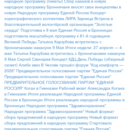
народную программу (пикеты)
Сбор наказов в новую
народную программу
Бронничане вносят свои инициативы в
новую Народную программу Единой России
Концерт
хореографического коллектива ЛИРА
Зарница
Встреча в
благотворительной волонтёрской организации "Золотые
сердца"
Подготовка к 9 мая
Единая Россия в Бронницах
подготовила масштабную программу к 81-й годовщине
Великой Победы
Татьяна Карзубова встретилась с
бронничанами накануне 9 Мая
Итоги недели: 27 апреля — 4
мая
Татьяна Карзубова встретилась с бронничанами накануне
9 Мая
Сергей Свинарев
Концерт КДЦ
День Победы (обзорный
сюжет)
Алиби квиз
В Чехове прошёл форум "Код комфорта —
2026"
Предварительное голосование партии "Единая Россия"
Предварительное голосование партии "Единая Россия"
ПРЕДВАРИТЕЛЬНОЕ ГОЛОСОВАНИЕ ПАРТИИ "ЕДИНАЯ
РОССИЯ"
Коган в Гимназии
Рабочий визит Александра Когана
в Гимназию
Итоги реализации Народной программы Единой
России в Бронницах
Итоги реализации народной программы в
Бронницах
Народная программа "Здравоохранение"
Народная программа "Здравоохранение"
Новый формат
сбора предложений в народную программу
Новый формат
сбора предложений в народную программу
Стартовало
предварительное голосование партии "Единая Россия"