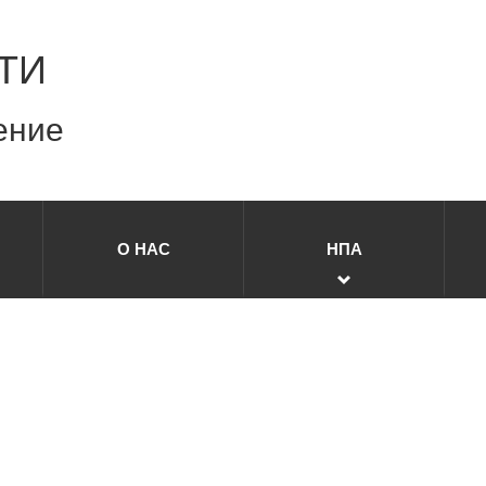
ТИ
ение
О НАС
НПА