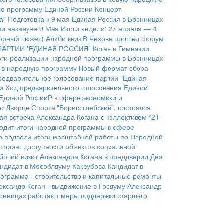
ую программу Единой России
Концерт
а"
Подготовка к 9 мая
Единая Россия в Бронницах
ми накануне 9 Мая
Итоги недели: 27 апреля — 4
орный сюжет)
Алиби квиз
В Чехове прошёл форум
АРТИИ "ЕДИНАЯ РОССИЯ"
Коган в Гимназии
оги реализации народной программы в Бронницах
 в народную программу
Новый формат сбора
редварительное голосование партии "Единая
и
Ход предварительного голосования Единой
Единой РоссииР в сфере экономики и
о Дворце Спорта "Борисоглебский", состоялся
ая встреча Александра Когана с коллективом “21
одит итоги народной программы в сфере
е подвели итоги масштабной работы по Народной
торинг доступности объектов социальной
бочий визит Александра Когана в преддверии Дня
ндидат в Мособлдуму Карзубова
Кандидат в
ограмма - строительство и капитальные ремонты
ександр Коган - выдвижение в Госдуму
Александр
онницах работают меры поддержки старшего