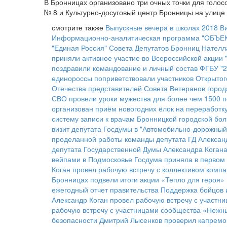
В Бронницах организовано три очных точки для голо
№ 8 и Культурно-досуговый центр Бронницы на улице
смотрите также
Выпускные вечера в школах 2018
В
Информационно-аналитическая программа "ОБЪЕКТ
"Единая Россия" Совета Депутатов Бронниц Нателл
приняли активное участие во Всероссийской акции 
поздравили командование и личный состав ФГБУ "
единороссы поприветствовали участников Открытог
Отечества представителей Совета Ветеранов город
СВО провели уроки мужества для более чем 1500 
организован приём новогодних ёлок на переработк
систему записи к врачам Бронницкой городской бо
визит депутата Госдумы в "Автомобильно-дорожный
проделанной работы команды депутата ГД Алексан
депутата Государственной Думы Александра Коган
вейпами в Подмосковье
Госдума приняла в первом 
Коган провел рабочую встречу с коллективом комп
Бронницах подвели итоги акции «Тепло для героя»
ежегодный отчет правительства
Поддержка бойцов 
Александр Коган провел рабочую встречу с участ
рабочую встречу с участницами сообщества «Нежн
безопасности
Дмитрий Лысенков проверил капремо