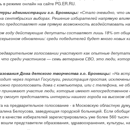
ть в режиме онлайн на сайте PG.ER.RU.
туры администрации г.о. Бронницы: «
Стало очевидно, что и
а сентябрьских выборах. Решение избирателей напрямую влияе
Это предоставляет нам прямую возможность воздействовать на
ом году действующие депутаты составляют лишь 18% от общег
и серьезном обновлении: среди победителей будет много новых 
 предварительном голосовании участвуют как опытные депутат
 что среди участников — семь ветеранов СВО, это люди, кото
зования Дома детского творчества г.о. Бронницы:
«На встр
ходит через портал Госуслуги, регистрация простая, исключен
ожно проголосовать дома с компьютера, или с телефона, не о
ии принимают участие люди, которые имеют непосредственное
му смогут представлять интересы нашего города на высоком о
та на предварительное голосование - в Московскую областную дум
алина Белоусова, заведующая городской больницей. Если обобщить
в качестве избирателей зарегистрировались уже более 560 тысяч 
 вошли представители образования, здравоохранения, культуры, н