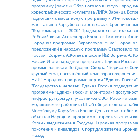
программу (пикеты)
Сбор наказов в новую народну
хореографического коллектива ЛИРА
Зарница
Встре
подготовила масштабную программу к 81-й годовщ
мая
Татьяна Карзубова встретилась с бронничанам
"Код комфорта — 2026"
Предварительное голосован
Рабочий визит Александра Когана в Гимназию
Итог
Народная программа "Здравоохранение"
Народная
предложений в народную программу
Стартовало пр
Россия"
Встреча А.Когана в школе №2
Встреча А. К
России
Итоги народной программы Единой России 
промышленности
Во Дворце Спорта "Борисоглебски
круглый стол, посвящённый теме здравоохранения
НИИ”
Народная программа партии "Единая Россия"
"Государство и человек"
Единая Россия подводит ит
программе "Единой России"
Мониторинг доступност
инфраструктуры для участников СВО:
Рабочий визи
медицинского работника
Штаб общественного наб
Мособлдуму Карзубова
Клещи
День семьи, любви и
объектов
Народная программа - строительство и к
Коган - выдвижение в Госдуму
Народная программа 
поколения и инвалидов.
Спорт для жителей Бронни
Назад