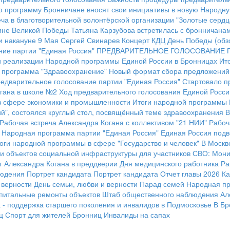
ю программу
Бронничане вносят свои инициативы в новую Народн
ча в благотворительной волонтёрской организации "Золотые сердц
ине Великой Победы
Татьяна Карзубова встретилась с бронничана
и накануне 9 Мая
Сергей Свинарев
Концерт КДЦ
День Победы (обз
ие партии "Единая Россия"
ПРЕДВАРИТЕЛЬНОЕ ГОЛОСОВАНИЕ П
и реализации Народной программы Единой России в Бронницах
Ит
 программа "Здравоохранение"
Новый формат сбора предложений
едварительное голосование партии "Единая Россия"
Стартовало п
огана в школе №2
Ход предварительного голосования Единой Росси
в сфере экономики и промышленности
Итоги народной программы 
й", состоялся круглый стол, посвящённый теме здравоохранения
В
Рабочая встреча Александра Когана с коллективом "21 НИИ"
Рабоч
Народная программа партии "Единая Россия"
Единая Россия подв
оги народной программы в сфере "Государство и человек"
В Москв
и объектов социальной инфраструктуры для участников СВО:
Мони
т Александра Когана в преддверии Дня медицинского работника
Ра
людения
Портрет кандидата
Портрет кандидата
Отчет главы 2026
Ка
 верности
День семьи, любви и верности
Парад семей
Народная пр
апитальные ремонты объектов
Штаб общественного наблюдения
Ал
- поддержка старшего поколения и инвалидов в Подмосковье
В Бр
ц
Спорт для жителей Бронниц
Инвалиды на сапах