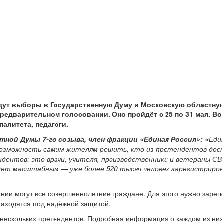
йдут выборы в Государственную Думу и Московскую областную
редварительном голосовании. Оно пройдёт с 25 по 31 мая. В
алитета, педагоги.
ной Думы 7-го созыва, член фракции «Единая Россия»: «
Еди
озможность самим жителям решить, кто из претендентов дост
дентов: это врачи, учителя, производственники и ветераны СВ
дет масштабным — уже более 520 тысяч человек зарегистрирова
ании могут все совершеннолетние граждане. Для этого нужно зареги
находятся под надёжной защитой.
за нескольких претендентов. Подробная информация о каждом из ни