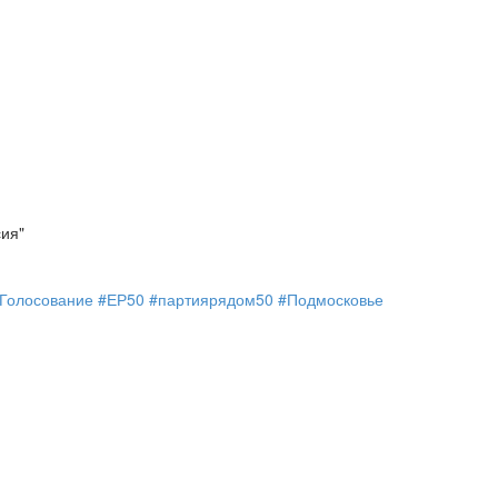
ия"
Голосование
#ЕР50
#партиярядом50
#Подмосковье