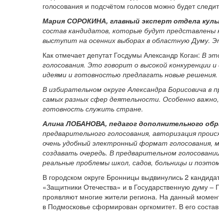
голосования и подсчётом голосов можно будет следи
Мария СОРОКИНА, главный эксперт отдела куль
состав кандидатов, которые будут представлены н
выступит на осенних выборах в областную Думу. 
Как отмечает депутат Госдумы Александр Коган:
В эт
голосования. Это говорит о высокой конкуренции 
идеями и готовностью предлагать новые решения.
В избирательном округе Александра Борисовича в
самых разных сфер деятельности. Особенно важно,
готовность служить стране.
Алина ЛОБАНОВА, педагог дополнительного обра
предварительного голосования, авторизация проис
очень удобный электронный формат голосования, м
создавать очередь. В предварительном голосован
реальные проблемы школ, садов, больницы и поэто
В городском округе Бронницы выдвинулись 2 кандида
«Защитники Отечества» и в Государственную думу – Г
проявляют многие жители региона. На данный момент 
в Подмосковье сформирован оргкомитет. В его состав