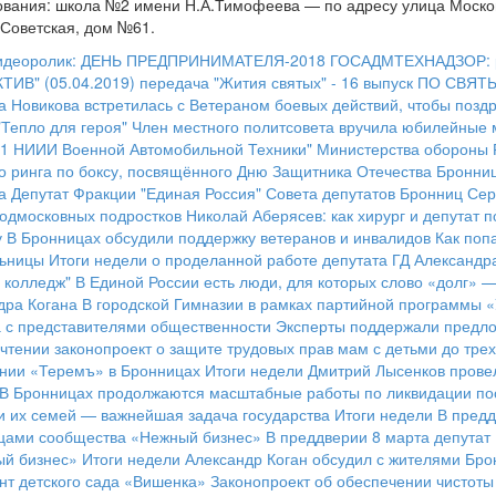
сования: школа №2 имени Н.А.Тимофеева — по адресу улица Москов
 Советская, дом №61.
идеоролик: ДЕНЬ ПРЕДПРИНИМАТЕЛЯ-2018
ГОСАДМТЕХНАДЗОР: ре
ИВ" (05.04.2019)
передача "Жития святых" - 16 выпуск
ПО СВЯТ
а Новикова встретилась с Ветераном боевых действий, чтобы позд
"Тепло для героя"
Член местного политсовета вручила юбилейные
21 НИИИ Военной Автомобильной Техники" Министерства обороны
о ринга по боксу, посвящённого Дню Защитника Отечества
Бронниц
а
Депутат Фракции "Единая Россия" Совета депутатов Бронниц Сер
подмосковных подростков
Николай Аберясев: как хирург и депутат 
у
В Бронницах обсудили поддержку ветеранов и инвалидов
Как поп
льницы
Итоги недели о проделанной работе депутата ГД Александр
 колледж"
В Единой России есть люди, для которых слово «долг» 
дра Когана
В городской Гимназии в рамках партийной программы «
а с представителями общественности
Эксперты поддержали предло
чтении законопроект о защите трудовых прав мам с детьми до трех
ании «Теремъ» в Бронницах
Итоги недели
Дмитрий Лысенков провел
В Бронницах продолжаются масштабные работы по ликвидации по
и их семей — важнейшая задача государства
Итоги недели
В предд
ницами сообщества «Нежный бизнес»
В преддверии 8 марта депутат
ый бизнес»
Итоги недели
Александр Коган обсудил с жителями Бро
нт детского сада «Вишенка»
Законопроект об обеспечении чистот