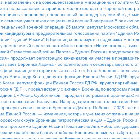
ов, направленных на совершенствование миграционной политики
О
бота по расселению аварийного жилого фонда по Народной програ
 чтениях законопроект, направленный на поддержку семей с детьм
 с семьями участников специальной военной операции
В рамках р
 специальной военной операции
25 марта, депутат Московской обла
й кандидатуры в предварительном голосовании партии "Единая Ро
ании "Единой России"
В Бронницах реализуется поддержка много
существляемый в рамках партийного проекта «Новая школа», вышел
ликой Отечественной войне
Партия «Единая Россия» продолжает ре
сия» продолжает регистрацию кандидатов на участие в предварит
азывает Вероника Ларина - исполнительный секретарь местного о
сфере жилищного строительства за 5 лет
В г.о. Бронницы полным 
ицах Александр Коган, депутат фракции Единая Россия ГД РФ, вру
р Коган, депутат фракции Единая Россия ГД РФ, вручил партийны
Россия ГД РФ, провёл встречу с активом Бронниц по вопросам пред
адион ЕР
Анонс Субботников
Народная программа в Бронницах: ит
ьное голосование Белоусова
На предварительное голосование Еди
к проверить свои знания в Бронницах
Диктант Победы – 2026: где и 
а Единой России — изменения, которые уже меняют жизнь в наших
городском округе Бронницы патриотическая акция «Единой России
ной программе Единой России
Новая жизнь Автомобильно-дорожн
ование за объекты благоустройства
Бронничане смогут выбрать, ка
предварительного голосования
Важность процедуры предварительн