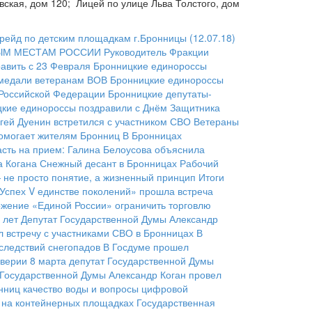
ская, дом 120; Лицей по улице Льва Толстого, дом
йд по детским площадкам г.Бронницы (12.07.18)
ЫМ МЕСТАМ РОССИИ
Руководитель Фракции
равить с 23 Февраля
Бронницкие единороссы
 медали ветеранам ВОВ
Бронницкие единороссы
 Российской Федерации
Бронницкие депутаты-
кие единороссы поздравили с Днём Защитника
гей Дуенин встретился с участником СВО
Ветераны
помогает жителям Бронниц
В Бронницах
асть на прием: Галина Белоусова объяснила
а Когана
Снежный десант в Бронницах
Рабочий
— не просто понятие, а жизненный принцип
Итоги
Успех V единстве поколений» прошла встреча
жение «Единой России» ограничить торговлю
 лет
Депутат Государственной Думы Александр
 встречу с участниками СВО в Бронницах
В
следствий снегопадов
В Госдуме прошел
верии 8 марта депутат Государственной Думы
 Государственной Думы Александр Коган провел
нниц качество воды и вопросы цифровой
ы на контейнерных площадках
Государственная