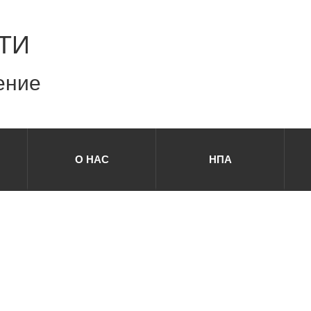
ТИ
ение
О НАС
НПА