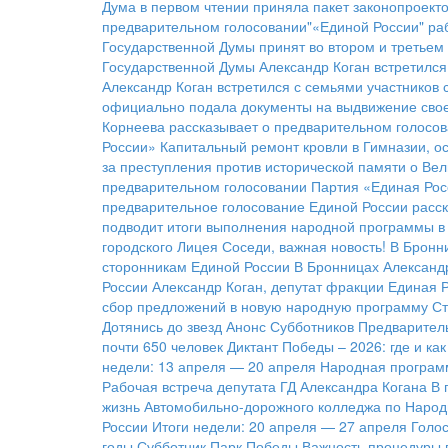
Дума в первом чтении приняла пакет законопроект
предварительном голосовании"«Единой России"
ра
Государственной Думы принят во втором и третьем
Государственной Думы Александр Коган встретился
Александр Коган встретился с семьями участников
официально подала документы на выдвижение свое
Корнеева рассказывает о предварительном голосов
России»
Капитальный ремонт кровли в Гимназии, о
за преступления против исторической памяти о Ве
предварительном голосовании
Партия «Единая Рос
предварительное голосование Единой России расск
подводит итоги выполнения народной программы в 
городского Лицея
Соседи, важная новость!
В Бронн
сторонникам Единой России
В Бронницах Александ
России
Александр Коган, депутат фракции Единая 
сбор предложений в новую народную программу
Ст
Дотянись до звезд
Анонс Субботников
Предварител
почти 650 человек
Диктант Победы – 2026: где и ка
недели: 13 апреля — 20 апреля
Народная программ
Рабочая встреча депутата ГД Александра Когана
В 
жизнь Автомобильно-дорожного колледжа по Народ
России
Итоги недели: 20 апреля — 27 апреля
Голос
годы
Субботник Парк Победы
Важность процедуры 