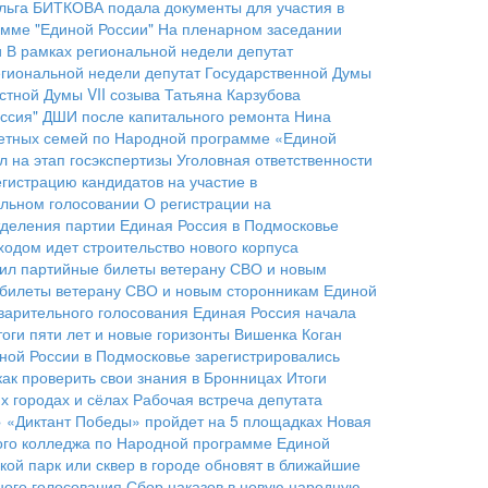
льга БИТКОВА подала документы для участия в
мме "Единой России"
На пленарном заседании
и
В рамках региональной недели депутат
егиональной недели депутат Государственной Думы
стной Думы VII созыва Татьяна Карзубова
ссия"
ДШИ после капитального ремонта
Нина
детных семей по Народной программе «Единой
 на этап госэкспертизы
Уголовная ответственности
гистрацию кандидатов на участие в
ельном голосовании
О регистрации на
тделения партии
Единая Россия в Подмосковье
ходом идет строительство нового корпуса
чил партийные билеты ветерану СВО и новым
е билеты ветерану СВО и новым сторонникам Единой
варительного голосования
Единая Россия начала
оги пяти лет и новые горизонты
Вишенка Коган
ной России в Подмосковье зарегистрировались
как проверить свои знания в Бронницах
Итоги
 городах и сёлах
Рабочая встреча депутата
» «Диктант Победы» пройдет на 5 площадках
Новая
ого колледжа по Народной программе Единой
кой парк или сквер в городе обновят в ближайшие
ого голосования
Сбор наказов в новую народную