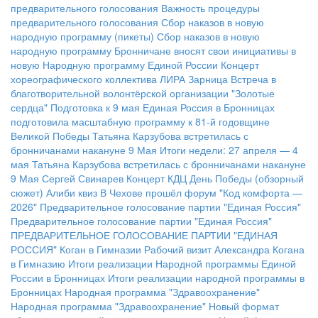
предварительного голосования
Важность процедуры
предварительного голосования
Сбор наказов в новую
народную программу (пикеты)
Сбор наказов в новую
народную программу
Бронничане вносят свои инициативы в
новую Народную программу Единой России
Концерт
хореографического коллектива ЛИРА
Зарница
Встреча в
благотворительной волонтёрской организации "Золотые
сердца"
Подготовка к 9 мая
Единая Россия в Бронницах
подготовила масштабную программу к 81-й годовщине
Великой Победы
Татьяна Карзубова встретилась с
бронничанами накануне 9 Мая
Итоги недели: 27 апреля — 4
мая
Татьяна Карзубова встретилась с бронничанами накануне
9 Мая
Сергей Свинарев
Концерт КДЦ
День Победы (обзорный
сюжет)
Алиби квиз
В Чехове прошёл форум "Код комфорта —
2026"
Предварительное голосование партии "Единая Россия"
Предварительное голосование партии "Единая Россия"
ПРЕДВАРИТЕЛЬНОЕ ГОЛОСОВАНИЕ ПАРТИИ "ЕДИНАЯ
РОССИЯ"
Коган в Гимназии
Рабочий визит Александра Когана
в Гимназию
Итоги реализации Народной программы Единой
России в Бронницах
Итоги реализации народной программы в
Бронницах
Народная программа "Здравоохранение"
Народная программа "Здравоохранение"
Новый формат