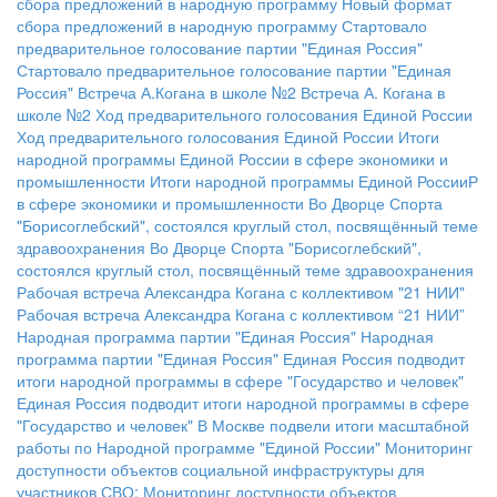
сбора предложений в народную программу
Новый формат
сбора предложений в народную программу
Стартовало
предварительное голосование партии "Единая Россия"
Стартовало предварительное голосование партии "Единая
Россия"
Встреча А.Когана в школе №2
Встреча А. Когана в
школе №2
Ход предварительного голосования Единой России
Ход предварительного голосования Единой России
Итоги
народной программы Единой России в сфере экономики и
промышленности
Итоги народной программы Единой РоссииР
в сфере экономики и промышленности
Во Дворце Спорта
"Борисоглебский", состоялся круглый стол, посвящённый теме
здравоохранения
Во Дворце Спорта "Борисоглебский",
состоялся круглый стол, посвящённый теме здравоохранения
Рабочая встреча Александра Когана с коллективом "21 НИИ"
Рабочая встреча Александра Когана с коллективом “21 НИИ”
Народная программа партии "Единая Россия"
Народная
программа партии "Единая Россия"
Единая Россия подводит
итоги народной программы в сфере "Государство и человек"
Единая Россия подводит итоги народной программы в сфере
"Государство и человек"
В Москве подвели итоги масштабной
работы по Народной программе "Единой России"
Мониторинг
доступности объектов социальной инфраструктуры для
участников СВО:
Мониторинг доступности объектов