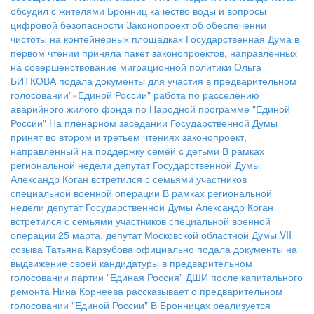
обсудил с жителями Бронниц качество воды и вопросы
цифровой безопасности
Законопроект об обеспечении
чистоты на контейнерных площадках
Государственная Дума в
первом чтении приняла пакет законопроектов, направленных
на совершенствование миграционной политики
Ольга
БИТКОВА подала документы для участия в предварительном
голосовании"«Единой России"
работа по расселению
аварийного жилого фонда по Народной программе "Единой
России"
На пленарном заседании Государственной Думы
принят во втором и третьем чтениях законопроект,
направленный на поддержку семей с детьми
В рамках
региональной недели депутат Государственной Думы
Александр Коган встретился с семьями участников
специальной военной операции
В рамках региональной
недели депутат Государственной Думы Александр Коган
встретился с семьями участников специальной военной
операции
25 марта, депутат Московской областной Думы VII
созыва Татьяна Карзубова официально подала документы на
выдвижение своей кандидатуры в предварительном
голосовании партии "Единая Россия"
ДШИ после капитального
ремонта
Нина Корнеева рассказывает о предварительном
голосовании "Единой России"
В Бронницах реализуется