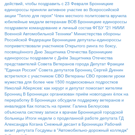
действий, чтобы поздравить с 23 Февраля
Бронницкие
единороссы приняли активное участие во Всероссийской
акции "Тепло для героя"
Член местного политсовета вручила
юбилейные медали ветеранам ВОВ
Бронницкие единороссы
поздравили командование и личный состав ФГБУ "21 НИИИ
Военной Автомобильной Техники" Министерства обороны
Российской Федерации
Бронницкие депутаты-единороссы
поприветствовали участников Открытого ринга по боксу,
посвящённого Дню Защитника Отечества
Бронницкие
единороссы поздравили с Днём Защитника Отечества
представителей Совета Ветеранов города
Депутат Фракции
"Единая Россия" Совета депутатов Бронниц Сергей Дуенин
встретился с участником СВО
Ветераны СВО провели уроки
мужества для более чем 1500 подмосковных подростков
Николай Аберясев: как хирург и депутат помогает жителям
Бронниц
В Бронницах организован приём новогодних ёлок на
переработку
В Бронницах обсудили поддержку ветеранов и
инвалидов
Как попасть на прием: Галина Белоусова
объяснила систему записи к врачам Бронницкой городской
больницы
Итоги недели о проделанной работе депутата ГД
Александра Когана
Снежный десант в Бронницах
Рабочий
визит депутата Госдумы в "Автомобильно-дорожный колледж"