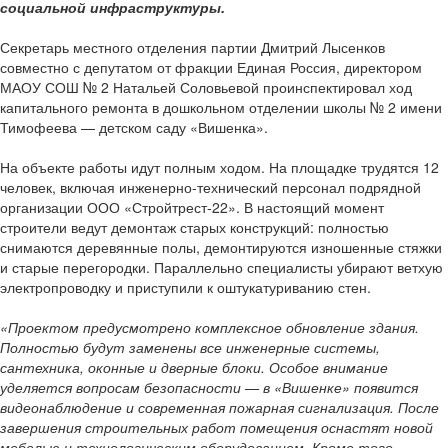
социальной инфраструктуры.
Секретарь местного отделения партии Дмитрий Лысенков
совместно с депутатом от фракции Единая Россия, директором
МАОУ СОШ № 2 Натальей Соловьевой проинспектировал ход
капитального ремонта в дошкольном отделении школы № 2 имени
Тимофеева — детском саду «Вишенка».
На объекте работы идут полным ходом. На площадке трудятся 12
человек, включая инженерно-технический персонал подрядной
организации ООО «Стройтрест-22». В настоящий момент
строители ведут демонтаж старых конструкций: полностью
снимаются деревянные полы, демонтируются изношенные стяжки
и старые перегородки. Параллельно специалисты убирают ветхую
электропроводку и приступили к оштукатуриванию стен.
«Проектом предусмотрено комплексное обновление здания.
Полностью будут заменены все инженерные системы,
сантехника, оконные и дверные блоки. Особое внимание
уделяется вопросам безопасности — в «Вишенке» появится
видеонаблюдение и современная пожарная сигнализация. После
завершения строительных работ помещения оснастят новой
мебелью и технологическим оборудованием. Кроме того,