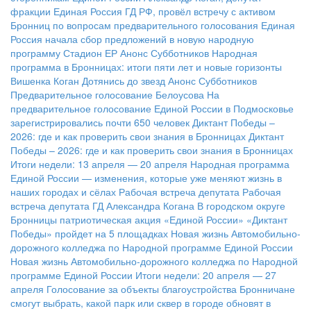
фракции Единая Россия ГД РФ, провёл встречу с активом
Бронниц по вопросам предварительного голосования
Единая
Россия начала сбор предложений в новую народную
программу
Стадион ЕР
Анонс Субботников
Народная
программа в Бронницах: итоги пяти лет и новые горизонты
Вишенка Коган
Дотянись до звезд
Анонс Субботников
Предварительное голосование Белоусова
На
предварительное голосование Единой России в Подмосковье
зарегистрировались почти 650 человек
Диктант Победы –
2026: где и как проверить свои знания в Бронницах
Диктант
Победы – 2026: где и как проверить свои знания в Бронницах
Итоги недели: 13 апреля — 20 апреля
Народная программа
Единой России — изменения, которые уже меняют жизнь в
наших городах и сёлах
Рабочая встреча депутата
Рабочая
встреча депутата ГД Александра Когана
В городском округе
Бронницы патриотическая акция «Единой России» «Диктант
Победы» пройдет на 5 площадках
Новая жизнь Автомобильно-
дорожного колледжа по Народной программе Единой России
Новая жизнь Автомобильно-дорожного колледжа по Народной
программе Единой России
Итоги недели: 20 апреля — 27
апреля
Голосование за объекты благоустройства
Бронничане
смогут выбрать, какой парк или сквер в городе обновят в