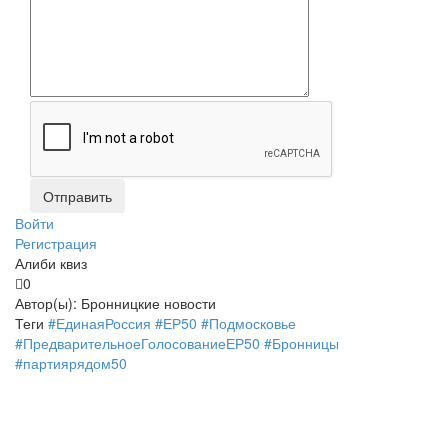
Войти
Регистрация
Алиби квиз
0
Автор(ы):
Бронницкие новости
Теги
#ЕдинаяРоссия
#ЕР50
#Подмосковье
#ПредварительноеГолосованиеЕР50
#Бронницы
#партиярядом50