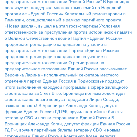
предварительном голосовании "Единой России"
В Бронницах
реализуется поддержка многодетных семей по Народной
программе «Единой России»
Капитальный ремонт кровли в
Гимназии, осуществляемый в рамках партийного проекта
«Новая школа», вышел на этап госэкспертизы
Уголовная
ответственности за преступления против исторической памяти
о Великой Отечественной войне
Партия «Единая Россия»
продолжает регистрацию кандидатов на участие в
предварительном голосовании
Партия «Единая Россия»
продолжает регистрацию кандидатов на участие в
предварительном голосовании
О регистрации на
предварительное голосование Единой России рассказывает
Вероника Ларина - исполнительный секретарь местного
отделения партии
Единая Россия в Подмосковье подводит
итоги выполнения народной программы в сфере жилищного
строительства за 5 лет
В г.о. Бронницы полным ходом идет
строительство нового корпуса городского Лицея
Соседи,
важная новость!
В Бронницах Александр Коган, депутат
фракции Единая Россия ГД РФ, вручил партийные билеты
ветерану СВО и новым сторонникам Единой России
В
Бронницах Александр Коган, депутат фракции Единая Россия
ГД РФ, вручил партийные билеты ветерану СВО и новым
сторонникам Единой России
Александр Коган, депутат