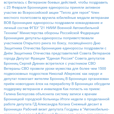
встретилась с Ветераном боевых действий, чтобы поздравить
с 23 Февраля
Бронницкие единороссы приняли активное
участие во Всероссийской акции "Тепло для героя"
Член
местного политсовета вручила юбилейные медали ветеранам
ВОВ
Бронницкие единороссы поздравили командование и
личный состав ФГБУ "21 НИИИ Военной Автомобильной
Техники" Министерства обороны Российской Федерации
Бронницкие депутаты-единороссы поприветствовали
участников Открытого ринга по боксу, посвящённого Дню
Защитника Отечества
Бронницкие единороссы поздравили с
Днём Защитника Отечества представителей Совета Ветеранов
города
Депутат Фракции "Единая Россия" Совета депутатов
Бронниц Сергей Дуенин встретился с участником СВО
Ветераны СВО провели уроки мужества для более чем 1500
подмосковных подростков
Николай Аберясев: как хирург и
депутат помогает жителям Бронниц
В Бронницах организован
приём новогодних ёлок на переработку
В Бронницах обсудили
поддержку ветеранов и инвалидов
Как попасть на прием:
Галина Белоусова объяснила систему записи к врачам
Бронницкой городской больницы
Итоги недели о проделанной
работе депутата ГД Александра Когана
Снежный десант в
Бронницах
Рабочий визит депутата Госдумы в "Автомобильно-