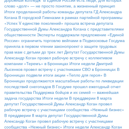
дорожный колледж"
В Единой России есть люди, для которых
слово «долг» — не просто понятие, а жизненный принцип
Итоги проделанной работы команды депутата ГД Александра
Когана
В городской Гимназии в рамках партийной программы
«Успех V единстве поколений» прошла встреча депутата
Государственной Думы Александра Когана с представителями
общественности
Эксперты поддержали предложение «Единой
России» ограничить торговлю вейпами в Подмосковье
Госдума
приняла в первом чтении законопроект о защите трудовых
прав мам с детьми до трех лет
Депутат Государственной Думы
Александр Коган провел рабочую встречу с коллективом
компании «Теремъ» в Бронницах
Итоги недели
Дмитрий
Лысенков провел встречу с участниками СВО в Бронницах
В
Бронницах подвели итоги акции «Тепло для героя»
В
Бронницах продолжаются масштабные работы по ликвидации
последствий снегопадов
В Госдуме прошел ежегодный отчет
правительства
Поддержка бойцов и их семей — важнейшая
задача государства
Итоги недели
В преддверии 8 марта
депутат Государственной Думы Александр Коган провел
рабочую встречу с участницами сообщества «Нежный бизнес»
В преддверии 8 марта депутат Государственной Думы
Александр Коган провел рабочую встречу с участницами
сообщества «Нежный бизнес»
Итоги недели
Александр Коган