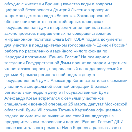
обсудил с жителями Бронниц качество воды и вопросы
цифровой безопасности
Дмитрий Лысенков проверил
капремонт детского сада «Вишенка»
Законопроект об
обеспечении чистоты на контейнерных площадках
Государственная Дума в первом чтении приняла пакет
законопроектов, направленных на совершенствование
миграционной политики
Ольга БИТКОВА подала документы
для участия в предварительном голосовании"«Единой России"
работа по расселению аварийного жилого фонда по
Народной программе "Единой России"
На пленарном
заседании Государственной Думы принят во втором и третьем
чтениях законопроект, направленный на поддержку семей с
детьми
В рамках региональной недели депутат
Государственной Думы Александр Коган встретился с семьями
участников специальной военной операции
В рамках
региональной недели депутат Государственной Думы
Александр Коган встретился с семьями участников
специальной военной операции
25 марта, депутат Московской
областной Думы VII созыва Татьяна Карзубова официально
подала документы на выдвижение своей кандидатуры в
предварительном голосовании партии "Единая Россия"
ДШИ
после капитального ремонта
Нина Корнеева рассказывает о