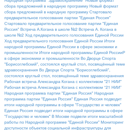
Народная программа "Здравоохранение"
Новый формат
сбора предложений в народную программу
Новый формат
сбора предложений в народную программу
Стартовало
предварительное голосование партии "Единая Россия"
Стартовало предварительное голосование партии "Единая
Россия"
Встреча А.Когана в школе №2
Встреча А. Когана в
школе №2
Ход предварительного голосования Единой России
Ход предварительного голосования Единой России
Итоги
народной программы Единой России в сфере экономики и
промышленности
Итоги народной программы Единой РоссииР
в сфере экономики и промышленности
Во Дворце Спорта
"Борисоглебский", состоялся круглый стол, посвящённый теме
здравоохранения
Во Дворце Спорта "Борисоглебский",
состоялся круглый стол, посвящённый теме здравоохранения
Рабочая встреча Александра Когана с коллективом "21 НИИ"
Рабочая встреча Александра Когана с коллективом “21 НИИ”
Народная программа партии "Единая Россия"
Народная
программа партии "Единая Россия"
Единая Россия подводит
итоги народной программы в сфере "Государство и человек"
Единая Россия подводит итоги народной программы в сфере
"Государство и человек"
В Москве подвели итоги масштабной
работы по Народной программе "Единой России"
Мониторинг
доступности объектов социальной инфраструктуры для