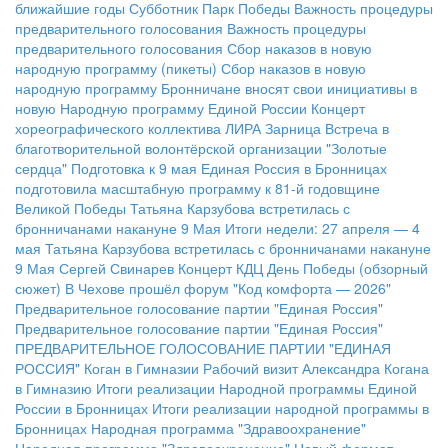
ближайшие годы
Субботник Парк Победы
Важность процедуры
предварительного голосования
Важность процедуры
предварительного голосования
Сбор наказов в новую
народную программу (пикеты)
Сбор наказов в новую
народную программу
Бронничане вносят свои инициативы в
новую Народную программу Единой России
Концерт
хореографического коллектива ЛИРА
Зарница
Встреча в
благотворительной волонтёрской организации "Золотые
сердца"
Подготовка к 9 мая
Единая Россия в Бронницах
подготовила масштабную программу к 81-й годовщине
Великой Победы
Татьяна Карзубова встретилась с
бронничанами накануне 9 Мая
Итоги недели: 27 апреля — 4
мая
Татьяна Карзубова встретилась с бронничанами накануне
9 Мая
Сергей Свинарев
Концерт КДЦ
День Победы (обзорный
сюжет)
В Чехове прошёл форум "Код комфорта — 2026"
Предварительное голосование партии "Единая Россия"
Предварительное голосование партии "Единая Россия"
ПРЕДВАРИТЕЛЬНОЕ ГОЛОСОВАНИЕ ПАРТИИ "ЕДИНАЯ
РОССИЯ"
Коган в Гимназии
Рабочий визит Александра Когана
в Гимназию
Итоги реализации Народной программы Единой
России в Бронницах
Итоги реализации народной программы в
Бронницах
Народная программа "Здравоохранение"