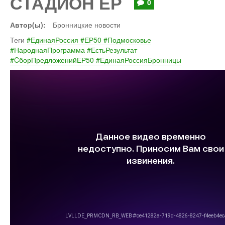
СТАДИОН ЕР
0
Автор(ы):
Бронницкие новости
Теги
#ЕдинаяРоссия #ЕР50 #Подмосковье
#НароднаяПрограмма #ЕстьРезультат
#CборПредложенийЕР50 #ЕдинаяРоссияБронницы