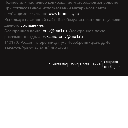
Полное или частичное копирование материалов запрещено.
При согласованном использовании материалов сайта
необходима ссылка на
www.bronnitsy.ru
.
Используя настоящий сайт, Вы обязуетесь выполнять условия
данного
соглашения
.
Электронная почта:
bntv@mail.ru.
Электронная почта
рекламного отдела:
reklama-bntv@mail.ru
140170, Россия, г. Бронницы, ул. Новобронницкая, д. 46.
Телефон/факс: +7 (496) 464-42-00
Отправить
Реклама
RSS
Соглашение
|
|
|
сообщение