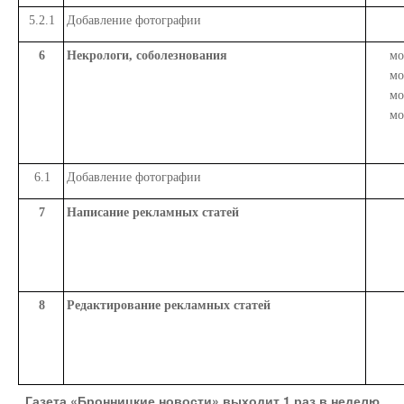
5.2.1
Добавление фотографии
6
Некрологи, соболезнования
мо
мо
мо
мо
6.1
Добавление фотографии
7
Написание рекламных статей
8
Редактирование рекламных статей
Газета «Бронницкие новости» выходит 1 раз в неделю