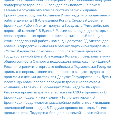
поддержку ветеранов и инвалидов
Как попасть на прием:
Галина Белоусова объяснила систему записи к врачам
Бронницкой городской больницы
Итоги недели о проделанной
работе депутата ГД Александра Когана
Снежный десант в
Бронницах
Рабочий визит депутата Госдумы в "Автомобильно-
дорожный колледж"
В Единой России есть люди, для которых
слово «долг» — не просто понятие, а жизненный принцип
Итоги проделанной работы команды депутата ГД Александра
Когана
В городской Гимназии в рамках партийной программы
«Успех V единстве поколений» прошла встреча депутата
Государственной Думы Александра Когана с представителями
общественности
Эксперты поддержали предложение «Единой
России» ограничить торговлю вейпами в Подмосковье
Госдума
приняла в первом чтении законопроект о защите трудовых
прав мам с детьми до трех лет
Депутат Государственной Думы
Александр Коган провел рабочую встречу с коллективом
компании «Теремъ» в Бронницах
Итоги недели
Дмитрий
Лысенков провел встречу с участниками СВО в Бронницах
В
Бронницах подвели итоги акции «Тепло для героя»
В
Бронницах продолжаются масштабные работы по ликвидации
последствий снегопадов
В Госдуме прошел ежегодный отчет
правительства
Поддержка бойцов и их семей — важнейшая