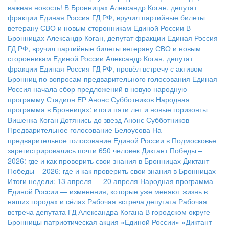
важная новость!
В Бронницах Александр Коган, депутат
фракции Единая Россия ГД РФ, вручил партийные билеты
ветерану СВО и новым сторонникам Единой России
В
Бронницах Александр Коган, депутат фракции Единая Россия
ГД РФ, вручил партийные билеты ветерану СВО и новым
сторонникам Единой России
Александр Коган, депутат
фракции Единая Россия ГД РФ, провёл встречу с активом
Бронниц по вопросам предварительного голосования
Единая
Россия начала сбор предложений в новую народную
программу
Стадион ЕР
Анонс Субботников
Народная
программа в Бронницах: итоги пяти лет и новые горизонты
Вишенка Коган
Дотянись до звезд
Анонс Субботников
Предварительное голосование Белоусова
На
предварительное голосование Единой России в Подмосковье
зарегистрировались почти 650 человек
Диктант Победы –
2026: где и как проверить свои знания в Бронницах
Диктант
Победы – 2026: где и как проверить свои знания в Бронницах
Итоги недели: 13 апреля — 20 апреля
Народная программа
Единой России — изменения, которые уже меняют жизнь в
наших городах и сёлах
Рабочая встреча депутата
Рабочая
встреча депутата ГД Александра Когана
В городском округе
Бронницы патриотическая акция «Единой России» «Диктант