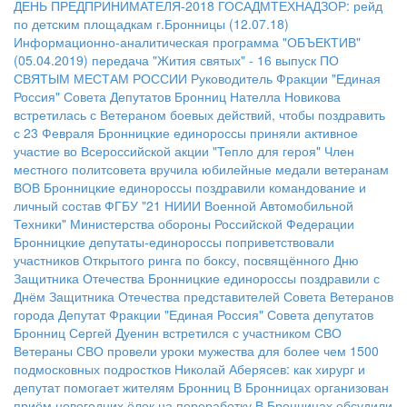
ДЕНЬ ПРЕДПРИНИМАТЕЛЯ-2018
ГОСАДМТЕХНАДЗОР: рейд
по детским площадкам г.Бронницы (12.07.18)
Информационно-аналитическая программа "ОБЪЕКТИВ"
(05.04.2019)
передача "Жития святых" - 16 выпуск
ПО
СВЯТЫМ МЕСТАМ РОССИИ
Руководитель Фракции "Единая
Россия" Совета Депутатов Бронниц Нателла Новикова
встретилась с Ветераном боевых действий, чтобы поздравить
с 23 Февраля
Бронницкие единороссы приняли активное
участие во Всероссийской акции "Тепло для героя"
Член
местного политсовета вручила юбилейные медали ветеранам
ВОВ
Бронницкие единороссы поздравили командование и
личный состав ФГБУ "21 НИИИ Военной Автомобильной
Техники" Министерства обороны Российской Федерации
Бронницкие депутаты-единороссы поприветствовали
участников Открытого ринга по боксу, посвящённого Дню
Защитника Отечества
Бронницкие единороссы поздравили с
Днём Защитника Отечества представителей Совета Ветеранов
города
Депутат Фракции "Единая Россия" Совета депутатов
Бронниц Сергей Дуенин встретился с участником СВО
Ветераны СВО провели уроки мужества для более чем 1500
подмосковных подростков
Николай Аберясев: как хирург и
депутат помогает жителям Бронниц
В Бронницах организован
приём новогодних ёлок на переработку
В Бронницах обсудили