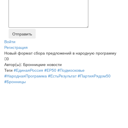
Войти
Регистрация
Новый формат сбора предложений в народную программу
0
Автор(ы):
Бронницкие новости
Теги
#ЕдинаяРоссия
#ЕР50
#Подмосковье
#НароднаяПрограмма
#ЕстьРезультат
#ПартияРядом50
#Бронницы