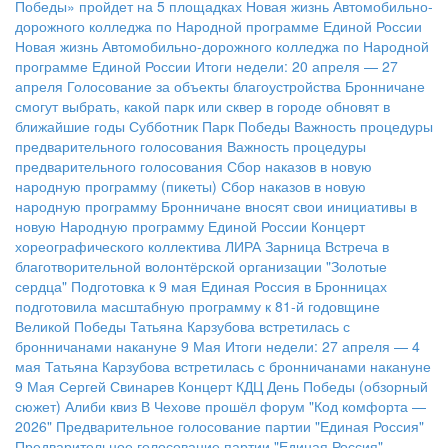
Победы» пройдет на 5 площадках
Новая жизнь Автомобильно-
дорожного колледжа по Народной программе Единой России
Новая жизнь Автомобильно-дорожного колледжа по Народной
программе Единой России
Итоги недели: 20 апреля — 27
апреля
Голосование за объекты благоустройства
Бронничане
смогут выбрать, какой парк или сквер в городе обновят в
ближайшие годы
Субботник Парк Победы
Важность процедуры
предварительного голосования
Важность процедуры
предварительного голосования
Сбор наказов в новую
народную программу (пикеты)
Сбор наказов в новую
народную программу
Бронничане вносят свои инициативы в
новую Народную программу Единой России
Концерт
хореографического коллектива ЛИРА
Зарница
Встреча в
благотворительной волонтёрской организации "Золотые
сердца"
Подготовка к 9 мая
Единая Россия в Бронницах
подготовила масштабную программу к 81-й годовщине
Великой Победы
Татьяна Карзубова встретилась с
бронничанами накануне 9 Мая
Итоги недели: 27 апреля — 4
мая
Татьяна Карзубова встретилась с бронничанами накануне
9 Мая
Сергей Свинарев
Концерт КДЦ
День Победы (обзорный
сюжет)
Алиби квиз
В Чехове прошёл форум "Код комфорта —
2026"
Предварительное голосование партии "Единая Россия"
Предварительное голосование партии "Единая Россия"