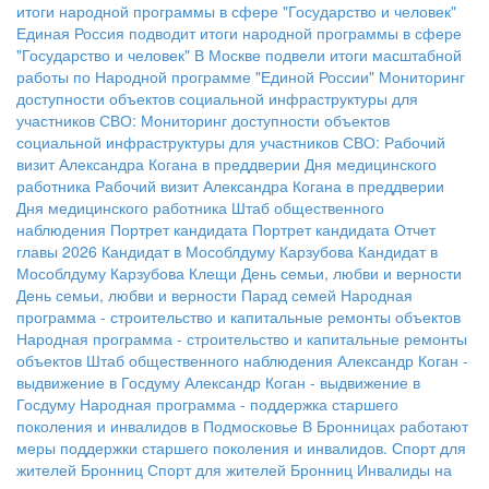
итоги народной программы в сфере "Государство и человек"
Единая Россия подводит итоги народной программы в сфере
"Государство и человек"
В Москве подвели итоги масштабной
работы по Народной программе "Единой России"
Мониторинг
доступности объектов социальной инфраструктуры для
участников СВО:
Мониторинг доступности объектов
социальной инфраструктуры для участников СВО:
Рабочий
визит Александра Когана в преддверии Дня медицинского
работника
Рабочий визит Александра Когана в преддверии
Дня медицинского работника
Штаб общественного
наблюдения
Портрет кандидата
Портрет кандидата
Отчет
главы 2026
Кандидат в Мособлдуму Карзубова
Кандидат в
Мособлдуму Карзубова
Клещи
День семьи, любви и верности
День семьи, любви и верности
Парад семей
Народная
программа - строительство и капитальные ремонты объектов
Народная программа - строительство и капитальные ремонты
объектов
Штаб общественного наблюдения
Александр Коган -
выдвижение в Госдуму
Александр Коган - выдвижение в
Госдуму
Народная программа - поддержка старшего
поколения и инвалидов в Подмосковье
В Бронницах работают
меры поддержки старшего поколения и инвалидов.
Спорт для
жителей Бронниц
Спорт для жителей Бронниц
Инвалиды на