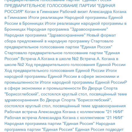
ПРЕДВАРИТЕЛЬНОЕ ГОЛОСОВАНИЕ ПАРТИИ "ЕДИНАЯ
РОССИЯ"
Коган в Гимназии
Рабочий визит Александра Когана
в Гимназию
Итоги реализации Народной программы Единой
России в Бронницах
Итоги реализации народной программы в
Бронницах
Народная программа "Здравоохранение"
Народная программа "Здравоохранение"
Новый формат
сбора предложений в народную программу
Стартовало
предварительное голосование партии "Единая Россия"
Стартовало предварительное голосование партии "Единая
Россия"
Встреча А.Когана в школе №2
Встреча А. Когана в
школе №2
Ход предварительного голосования Единой России
Ход предварительного голосования Единой России
Итоги
народной программы Единой России в сфере экономики и
промышленности
Итоги народной программы Единой РоссииР
в сфере экономики и промышленности
Во Дворце Спорта
"Борисоглебский", состоялся круглый стол, посвящённый теме
здравоохранения
Во Дворце Спорта "Борисоглебский",
состоялся круглый стол, посвящённый теме здравоохранения
Рабочая встреча Александра Когана с коллективом "21 НИИ"
Рабочая встреча Александра Когана с коллективом “21 НИИ”
Народная программа партии "Единая Россия"
Народная
программа партии "Единая Россия"
Единая Россия подводит