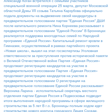
Александр Коган встретился с семьями участников
специальной военной операции
25 марта, депутат Московской
областной Думы VII созыва Татьяна Карзубова официально
подала документы на выдвижение своей кандидатуры в
предварительном голосовании партии "Единая Россия"
ДШИ
после капитального ремонта
Нина Корнеева рассказывает о
предварительном голосовании "Единой России"
В Бронницах
реализуется поддержка многодетных семей по Народной
программе «Единой России»
Капитальный ремонт кровли в
Гимназии, осуществляемый в рамках партийного проекта
«Новая школа», вышел на этап госэкспертизы
Уголовная
ответственности за преступления против исторической памяти
о Великой Отечественной войне
Партия «Единая Россия»
продолжает регистрацию кандидатов на участие в
предварительном голосовании
Партия «Единая Россия»
продолжает регистрацию кандидатов на участие в
предварительном голосовании
О регистрации на
предварительное голосование Единой России рассказывает
Вероника Ларина - исполнительный секретарь местного
отделения партии
Единая Россия в Подмосковье подводит
итоги выполнения народной программы в сфере жилищного
строительства за 5 лет
В г.о. Бронницы полным ходом идет
строительство нового корпуса городского Лицея
Соседи,