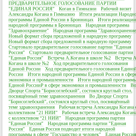
ПРЕДВАРИТЕЛЬНОЕ ГОЛОСОВАНИЕ ПАРТИИ
"ЕДИНАЯ РОССИЯ"
Коган в Гимназии
Рабочий визит
Александра Когана в Гимназию
Итоги реализации Народн
программы Единой России в Бронницах
Итоги реализации
народной программы в Бронницах
Народная программа
"Здравоохранение"
Народная программа "Здравоохранени
Новый формат сбора предложений в народную программу
Новый формат сбора предложений в народную программу
Стартовало предварительное голосование партии "Единая
Россия"
Стартовало предварительное голосование партии
"Единая Россия"
Встреча А.Когана в школе №2
Встреча А
Когана в школе №2
Ход предварительного голосования
Единой России
Ход предварительного голосования Едино
России
Итоги народной программы Единой России в сфер
экономики и промышленности
Итоги народной программ
Единой РоссииР в сфере экономики и промышленности
В
Дворце Спорта "Борисоглебский", состоялся круглый стол,
посвящённый теме здравоохранения
Во Дворце Спорта
"Борисоглебский", состоялся круглый стол, посвящённый
теме здравоохранения
Рабочая встреча Александра Когана 
коллективом "21 НИИ"
Рабочая встреча Александра Коган
с коллективом “21 НИИ”
Народная программа партии
"Единая Россия"
Народная программа партии "Единая
Россия"
Единая Россия подводит итоги народной
программы в сфере "Государство и человек"
Единая Россия