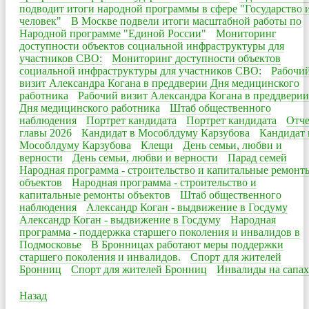
подводит итоги народной программы в сфере "Государство 
человек"
В Москве подвели итоги масштабной работы по
Народной программе "Единой России"
Мониторинг
доступности объектов социальной инфраструктуры для
участников СВО:
Мониторинг доступности объектов
социальной инфраструктуры для участников СВО:
Рабочи
визит Александра Когана в преддверии Дня медицинского
работника
Рабочий визит Александра Когана в преддверии
Дня медицинского работника
Штаб общественного
наблюдения
Портрет кандидата
Портрет кандидата
Отче
главы 2026
Кандидат в Мособлдуму Карзубова
Кандидат 
Мособлдуму Карзубова
Клещи
День семьи, любви и
верности
День семьи, любви и верности
Парад семей
Народная программа - строительство и капитальные ремонт
объектов
Народная программа - строительство и
капитальные ремонты объектов
Штаб общественного
наблюдения
Александр Коган - выдвижение в Госдуму
Александр Коган - выдвижение в Госдуму
Народная
программа - поддержка старшего поколения и инвалидов в
Подмосковье
В Бронницах работают меры поддержки
старшего поколения и инвалидов.
Спорт для жителей
Бронниц
Спорт для жителей Бронниц
Инвалиды на сапах
Назад