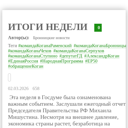
ИТОГИ НЕДЕЛИ
0
Автор(ы):
Бронницкие новости
Теги
#командаКоганаРаменский
#командаКоганаБронницы
#командаКоганаЧехов
#командаКоганаСерпухов
#командаКоганаСтупино
#депутатГД
#АлександрКоган
#ЕдинаяРоссия
#НароднаяПрограмма
#ЕР50
#обращениеКоган
02.03.2026
658
Эта неделя в Госдуме была ознаменована
важным событием. Заслушали
ежегодный отчет
Председателя Правительства РФ Михаила
Мишустина.
Несмотря на внешнее давление,
экономика страны растет, безработица на