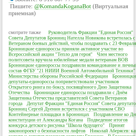
Пишите:
@KomandaKoganaBot
(Виртуальная
приемная)
смотрите также
Руководитель Фракции "Единая Россия"
Совета Депутатов Бронниц Нателла Новикова встретилась с
Ветераном боевых действий, чтобы поздравить с 23 Февраля
Бронницкие единороссы приняли активное участие во
Всероссийской акции "Тепло для героя"
Член местного
политсовета вручила юбилейные медали ветеранам ВОВ
Бронницкие единороссы поздравили командование и личны
состав ФГБУ "21 НИИИ Военной Автомобильной Техники"
Министерства обороны Российской Федерации
Бронницки
депутаты-единороссы поприветствовали участников
Открытого ринга по боксу, посвящённого Дню Защитника
Отечества
Бронницкие единороссы поздравили с Днём
Защитника Отечества представителей Совета Ветеранов
города
Депутат Фракции "Единая Россия" Совета депутато
Бронниц Сергей Дуенин встретился с участником СВО
Контейнерные площадки в Бронницах
Поздравление ко Д
конституции от Александра Когана
Подведение итогов
конкурса детского рисунка "Школа будущего"
Принят
законопроект о безопасности лифтов
Николай Аберясев: ка