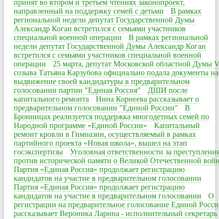
принят во втором и третьем чтениях законопроект,
направленный на поддержку семей с детьми
В рамках
региональной недели депутат Государственной Думы
Александр Коган встретился с семьями участников
специальной военной операции
В рамках региональной
недели депутат Государственной Думы Александр Коган
встретился с семьями участников специальной военной
операции
25 марта, депутат Московской областной Думы V
созыва Татьяна Карзубова официально подала документы на
выдвижение своей кандидатуры в предварительном
голосовании партии "Единая Россия"
ДШИ после
капитального ремонта
Нина Корнеева рассказывает о
предварительном голосовании "Единой России"
В
Бронницах реализуется поддержка многодетных семей по
Народной программе «Единой России»
Капитальный
ремонт кровли в Гимназии, осуществляемый в рамках
партийного проекта «Новая школа», вышел на этап
госэкспертизы
Уголовная ответственности за преступлени
против исторической памяти о Великой Отечественной вой
Партия «Единая Россия» продолжает регистрацию
кандидатов на участие в предварительном голосовании
Партия «Единая Россия» продолжает регистрацию
кандидатов на участие в предварительном голосовании
О
регистрации на предварительное голосование Единой Росс
рассказывает Вероника Ларина - исполнительный секретарь