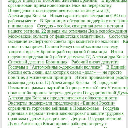
хирург и депутат помогает жителям Бронниц
В Бронницах
организован приём новогодних ёлок на переработку
Подведены итоги недели деятельности депутата ГД
Александра Когана
Новая гарантия для ветеранов СВО на
рабочем месте
В Бронницах обсудили поддержку ветерано
и инвалидов
Сегодня - особая, священная дата в истории
нашего региона. 22 января мы отмечаем День освобождения
Московской области от фашистских захватчиков.
Состояло
заседание экспертного совета при комитете по экологии
Ка
попасть на прием: Галина Белоусова объяснила систему
записи к врачам Бронницкой городской больницы
Итоги
недели о проделанной работе депутата ГД Александра Коган
Снежный десант в Бронницах
Рабочий визит депутата
Госдумы в "Автомобильно-дорожный колледж"
В Единой
России есть люди, для которых слово «долг» — не просто
понятие, а жизненный принцип
Итоги проделанной работ
команды депутата ГД Александра Когана
В городской
Гимназии в рамках партийной программы «Успех V единств
поколений» прошла встреча депутата Государственной Дум
Александра Когана с представителями общественности
Эксперты поддержали предложение «Единой России»
ограничить торговлю вейпами в Подмосковье
Госдума
приняла в первом чтении законопроект о защите трудовых
прав мам с детьми до трех лет
Депутат Государственной
Думы Александр Коган провел рабочую встречу с