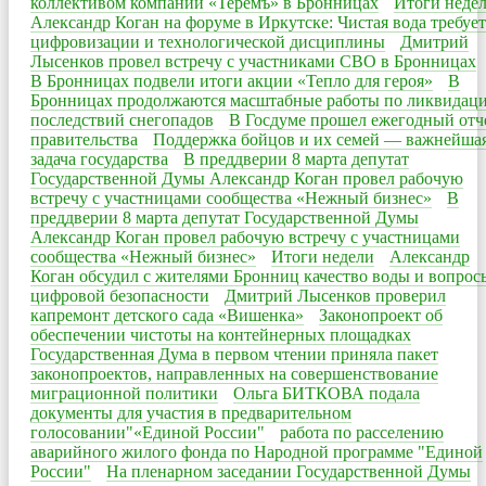
коллективом компании «Теремъ» в Бронницах
Итоги неде
Александр Коган на форуме в Иркутске: Чистая вода требует
цифровизации и технологической дисциплины
Дмитрий
Лысенков провел встречу с участниками СВО в Бронницах
В Бронницах подвели итоги акции «Тепло для героя»
В
Бронницах продолжаются масштабные работы по ликвидац
последствий снегопадов
В Госдуме прошел ежегодный отч
правительства
Поддержка бойцов и их семей — важнейша
задача государства
В преддверии 8 марта депутат
Государственной Думы Александр Коган провел рабочую
встречу с участницами сообщества «Нежный бизнес»
В
преддверии 8 марта депутат Государственной Думы
Александр Коган провел рабочую встречу с участницами
сообщества «Нежный бизнес»
Итоги недели
Александр
Коган обсудил с жителями Бронниц качество воды и вопрос
цифровой безопасности
Дмитрий Лысенков проверил
капремонт детского сада «Вишенка»
Законопроект об
обеспечении чистоты на контейнерных площадках
Государственная Дума в первом чтении приняла пакет
законопроектов, направленных на совершенствование
миграционной политики
Ольга БИТКОВА подала
документы для участия в предварительном
голосовании"«Единой России"
работа по расселению
аварийного жилого фонда по Народной программе "Единой
России"
На пленарном заседании Государственной Думы