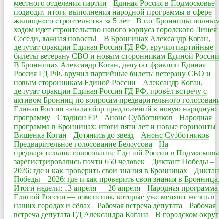
местного отделения партии
Единая Россия в Подмосковье
подводит итоги выполнения народной программы в сфере
жилищного строительства за 5 лет
В г.о. Бронницы полны
ходом идет строительство нового корпуса городского Лицея
Соседи, важная новость!
В Бронницах Александр Коган,
депутат фракции Единая Россия ГД РФ, вручил партийные
билеты ветерану СВО и новым сторонникам Единой России
В Бронницах Александр Коган, депутат фракции Единая
Россия ГД РФ, вручил партийные билеты ветерану СВО и
новым сторонникам Единой России
Александр Коган,
депутат фракции Единая Россия ГД РФ, провёл встречу с
активом Бронниц по вопросам предварительного голосован
Единая Россия начала сбор предложений в новую народную
программу
Стадион ЕР
Анонс Субботников
Народная
программа в Бронницах: итоги пяти лет и новые горизонты
Вишенка Коган
Дотянись до звезд
Анонс Субботников
Предварительное голосование Белоусова
На
предварительное голосование Единой России в Подмосковь
зарегистрировались почти 650 человек
Диктант Победы –
2026: где и как проверить свои знания в Бронницах
Диктан
Победы – 2026: где и как проверить свои знания в Бронница
Итоги недели: 13 апреля — 20 апреля
Народная программа
Единой России — изменения, которые уже меняют жизнь в
наших городах и сёлах
Рабочая встреча депутата
Рабочая
встреча депутата ГД Александра Когана
В городском округ