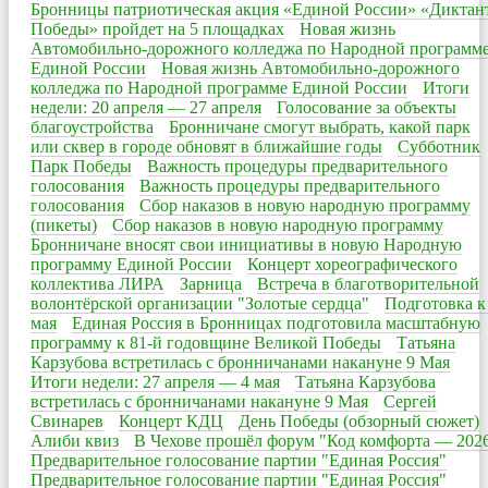
Бронницы патриотическая акция «Единой России» «Диктан
Победы» пройдет на 5 площадках
Новая жизнь
Автомобильно-дорожного колледжа по Народной программ
Единой России
Новая жизнь Автомобильно-дорожного
колледжа по Народной программе Единой России
Итоги
недели: 20 апреля — 27 апреля
Голосование за объекты
благоустройства
Бронничане смогут выбрать, какой парк
или сквер в городе обновят в ближайшие годы
Субботник
Парк Победы
Важность процедуры предварительного
голосования
Важность процедуры предварительного
голосования
Сбор наказов в новую народную программу
(пикеты)
Сбор наказов в новую народную программу
Бронничане вносят свои инициативы в новую Народную
программу Единой России
Концерт хореографического
коллектива ЛИРА
Зарница
Встреча в благотворительной
волонтёрской организации "Золотые сердца"
Подготовка к
мая
Единая Россия в Бронницах подготовила масштабную
программу к 81-й годовщине Великой Победы
Татьяна
Карзубова встретилась с бронничанами накануне 9 Мая
Итоги недели: 27 апреля — 4 мая
Татьяна Карзубова
встретилась с бронничанами накануне 9 Мая
Сергей
Свинарев
Концерт КДЦ
День Победы (обзорный сюжет)
Алиби квиз
В Чехове прошёл форум "Код комфорта — 202
Предварительное голосование партии "Единая Россия"
Предварительное голосование партии "Единая Россия"