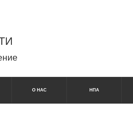
ТИ
ение
О НАС
НПА