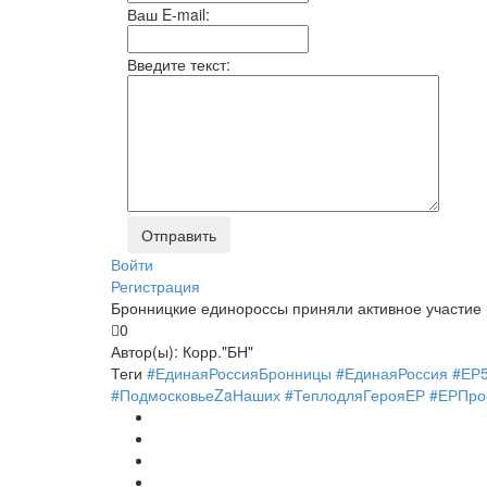
Ваш E-mail:
Введите текст:
Войти
Регистрация
Бронницкие единороссы приняли активное участие 
0
Автор(ы):
Корр."БН"
Теги
#ЕдинаяРоссияБронницы #ЕдинаяРоссия #ЕР
#ПодмосковьеZaНаших #ТеплодляГерояЕР #ЕРПро