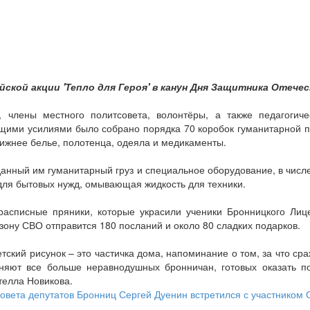
кой акции 'Тепло для Героя' в канун Дня Защитника Отечес
', члены местного политсовета, волонтёры, а также педагогич
бщими усилиями было собрано порядка 70 коробок гуманитарной 
нижнее белье, полотенца, одеяла и медикаменты.
нный им гуманитарный груз и специальное оборудование, в числе
 для бытовых нужд, омывающая жидкость для техники.
расписные пряники, которые украсили ученики Бронницкого Лиц
зону СВО отправится 180 посланий и около 80 сладких подарков.
тский рисунок – это частичка дома, напоминание о том, за что с
иняют все больше неравнодушных бронничан, готовых оказать п
телла Новикова.
овета депутатов Бронниц Сергей Дуенин встретился с участником