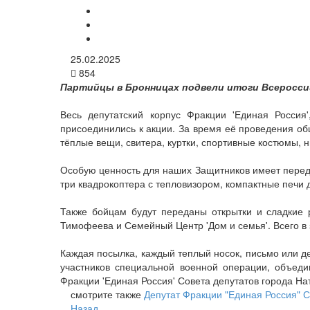
25.02.2025
854
Партийцы в Бронницах подвели итоги Всероссийс
Весь депутатский корпус Фракции 'Единая Россия
присоединились к акции. За время её проведения о
тёплые вещи, свитера, куртки, спортивные костюмы, 
Особую ценность для наших Защитников имеет переда
три квадрокоптера с тепловизором, компактные печи
Также бойцам будут переданы открытки и сладкие 
Тимофеева и Семейный Центр 'Дом и семья'. Всего в 
Каждая посылка, каждый теплый носок, письмо или де
участников специальной военной операции, объед
Фракции 'Единая Россия' Совета депутатов города На
смотрите также
Депутат Фракции "Единая Россия" С
Назад