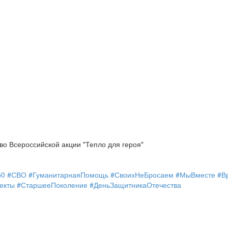
во Всероссийской акции "Тепло для героя"
50 #СВО #ГуманитарнаяПомощь #СвоихНеБросаем #МыВместе #В
екты #СтаршееПоколение #ДеньЗащитникаОтечества