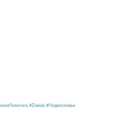
ремяПомогать #Zамир #Подмосковье