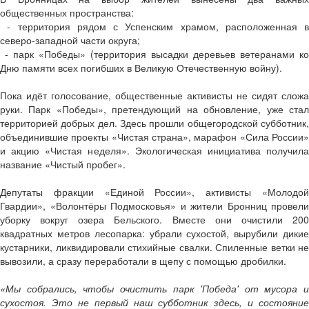
общественных пространства:
- территория рядом с Успенским храмом, расположенная в
северо-западной части округа;
- парк «Победы» (территория высадки деревьев ветеранами ко
Дню памяти всех погибших в Великую Отечественную войну).
Пока идёт голосование, общественные активисты не сидят сложа
руки. Парк «Победы», претендующий на обновление, уже стал
территорией добрых дел. Здесь прошли общегородской субботник,
объединившие проекты «Чистая страна», марафон «Сила России»
и акцию «Чистая неделя». Экологическая инициатива получила
название «Чистый пробег».
Депутаты фракции «Единой России», активисты «Молодой
Гвардии», «Волонтёры Подмосковья» и жители Бронниц провели
уборку вокруг озера Бельского. Вместе они очистили 200
квадратных метров лесопарка: убрали сухостой, вырубили дикие
кустарники, ликвидировали стихийные свалки. Спиленные ветки не
вывозили, а сразу переработали в щепу с помощью дробилки.
«Мы собрались, чтобы очистить парк 'Победа' от мусора и
сухостоя. Это не первый наш субботник здесь, и состояние