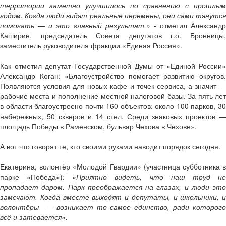
территории заметно улучшилось по сравнению с прошлым
годом. Когда люди видят реальные перемены, они сами тянутся
помогать — и это главный результат.»
- отметил Александр
Каширин, председатель Совета депутатов г.о. Бронницы,
заместитель руководителя фракции «Единая Россия».
Как отметил депутат Государственной Думы от «Единой России»
Александр Коган: «Благоустройство помогает развитию округов.
Появляются условия для новых кафе и точек сервиса, а значит —
рабочие места и пополнение местной налоговой базы. За пять лет
в области благоустроено почти 160 объектов: около 100 парков, 30
набережных, 50 скверов и 14 стел. Среди знаковых проектов —
площадь Победы в Раменском, бульвар Чехова в Чехове».
А вот что говорят те, кто своими руками наводит порядок сегодня.
Екатерина, волонтёр «Молодой Гвардии» (участница субботника в
парке «Победа»):
«Приятно видеть, что наш труд н
пропадает даром. Парк преображается на глазах, и люди это
замечают. Когда вместе выходят и депутаты, и школьники, и
волонтёры — возникает то самое единство, ради которого
всё и затевается».