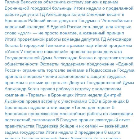
Галина Белоусова объяснила систему записи к врачам
Бронницкой городской больницы
Итоги недели о проделанной
работе депутата ГД Александра Когана
Снежный десант в
Бронницах
Рабочий визит депутата Госдумы в "Автомобильно-
дорожный колледж"
В Единой России есть люди, для которых
слово «долг» — не просто понятие, а жизненный принцип
Итоги проделанной работы команды депутата ГД Александра
Когана
В городской Гимназии в рамках партийной программы
«Успех V единстве поколений» прошла встреча депутата
Государственной Думы Александра Когана с представителями
общественности
Эксперты поддержали предложение «Единой
России» ограничить торговлю вейпами в Подмосковье
Госдума
приняла в первом чтении законопроект о защите трудовых
прав мам с детьми до трех лет
Депутат Государственной Думы
Александр Коган провел рабочую встречу с коллективом
компании «Теремъ» в Бронницах
Итоги недели
Дмитрий
Лысенков провел встречу с участниками СВО в Бронницах
В
Бронницах подвели итоги акции «Тепло для героя»
В
Бронницах продолжаются масштабные работы по ликвидации
последствий снегопадов
В Госдуме прошел ежегодный отчет
правительства
Поддержка бойцов и их семей — важнейшая
задача государства
Итоги недели
В преддверии 8 марта
депутат Государственной Думы Александр Коган провел