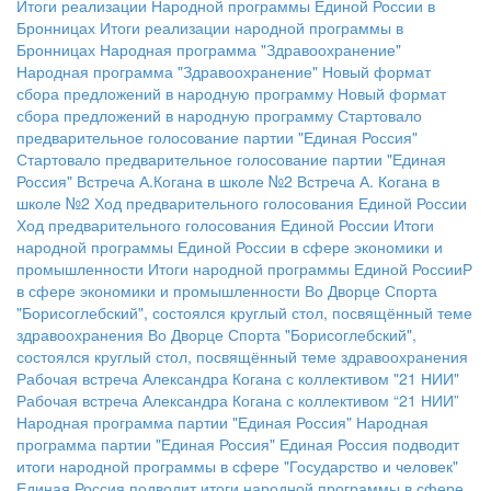
Итоги реализации Народной программы Единой России в
Бронницах
Итоги реализации народной программы в
Бронницах
Народная программа "Здравоохранение"
Народная программа "Здравоохранение"
Новый формат
сбора предложений в народную программу
Новый формат
сбора предложений в народную программу
Стартовало
предварительное голосование партии "Единая Россия"
Стартовало предварительное голосование партии "Единая
Россия"
Встреча А.Когана в школе №2
Встреча А. Когана в
школе №2
Ход предварительного голосования Единой России
Ход предварительного голосования Единой России
Итоги
народной программы Единой России в сфере экономики и
промышленности
Итоги народной программы Единой РоссииР
в сфере экономики и промышленности
Во Дворце Спорта
"Борисоглебский", состоялся круглый стол, посвящённый теме
здравоохранения
Во Дворце Спорта "Борисоглебский",
состоялся круглый стол, посвящённый теме здравоохранения
Рабочая встреча Александра Когана с коллективом "21 НИИ"
Рабочая встреча Александра Когана с коллективом “21 НИИ”
Народная программа партии "Единая Россия"
Народная
программа партии "Единая Россия"
Единая Россия подводит
итоги народной программы в сфере "Государство и человек"
Единая Россия подводит итоги народной программы в сфере