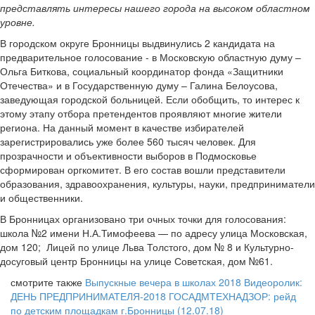
представлять интересы нашего города на высоком областном
уровне.
В городском округе Бронницы выдвинулись 2 кандидата на
предварительное голосование - в Московскую областную думу –
Ольга Биткова, социальный координатор фонда «Защитники
Отечества» и в Государственную думу – Галина Белоусова,
заведующая городской больницей. Если обобщить, то интерес к
этому этапу отбора претендентов проявляют многие жители
региона. На данный момент в качестве избирателей
зарегистрировались уже более 560 тысяч человек. Для
прозрачности и объективности выборов в Подмосковье
сформирован оргкомитет. В его состав вошли представители
образования, здравоохранения, культуры, науки, предприниматели
и общественники.
В Бронницах организовано три очных точки для голосования:
школа №2 имени Н.А.Тимофеева — по адресу улица Московская,
дом 120; Лицей по улице Льва Толстого, дом № 8 и Культурно-
досуговый центр Бронницы на улице Советская, дом №61.
смотрите также
Выпускные вечера в школах 2018
Видеоролик:
ДЕНЬ ПРЕДПРИНИМАТЕЛЯ-2018
ГОСАДМТЕХНАДЗОР: рейд
по детским площадкам г.Бронницы (12.07.18)