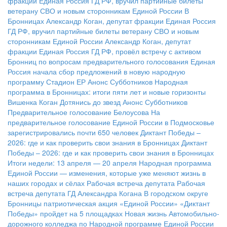
фракции Единая Россия ГД РФ, вручил партийные билеты
ветерану СВО и новым сторонникам Единой России
В
Бронницах Александр Коган, депутат фракции Единая Россия
ГД РФ, вручил партийные билеты ветерану СВО и новым
сторонникам Единой России
Александр Коган, депутат
фракции Единая Россия ГД РФ, провёл встречу с активом
Бронниц по вопросам предварительного голосования
Единая
Россия начала сбор предложений в новую народную
программу
Стадион ЕР
Анонс Субботников
Народная
программа в Бронницах: итоги пяти лет и новые горизонты
Вишенка Коган
Дотянись до звезд
Анонс Субботников
Предварительное голосование Белоусова
На
предварительное голосование Единой России в Подмосковье
зарегистрировались почти 650 человек
Диктант Победы –
2026: где и как проверить свои знания в Бронницах
Диктант
Победы – 2026: где и как проверить свои знания в Бронницах
Итоги недели: 13 апреля — 20 апреля
Народная программа
Единой России — изменения, которые уже меняют жизнь в
наших городах и сёлах
Рабочая встреча депутата
Рабочая
встреча депутата ГД Александра Когана
В городском округе
Бронницы патриотическая акция «Единой России» «Диктант
Победы» пройдет на 5 площадках
Новая жизнь Автомобильно-
дорожного колледжа по Народной программе Единой России