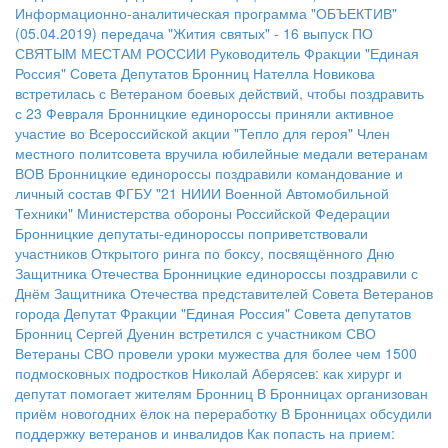
Информационно-аналитическая программа "ОБЪЕКТИВ"
(05.04.2019)
передача "Жития святых" - 16 выпуск
ПО
СВЯТЫМ МЕСТАМ РОССИИ
Руководитель Фракции "Единая
Россия" Совета Депутатов Бронниц Нателла Новикова
встретилась с Ветераном боевых действий, чтобы поздравить
с 23 Февраля
Бронницкие единороссы приняли активное
участие во Всероссийской акции "Тепло для героя"
Член
местного политсовета вручила юбилейные медали ветеранам
ВОВ
Бронницкие единороссы поздравили командование и
личный состав ФГБУ "21 НИИИ Военной Автомобильной
Техники" Министерства обороны Российской Федерации
Бронницкие депутаты-единороссы поприветствовали
участников Открытого ринга по боксу, посвящённого Дню
Защитника Отечества
Бронницкие единороссы поздравили с
Днём Защитника Отечества представителей Совета Ветеранов
города
Депутат Фракции "Единая Россия" Совета депутатов
Бронниц Сергей Дуенин встретился с участником СВО
Ветераны СВО провели уроки мужества для более чем 1500
подмосковных подростков
Николай Аберясев: как хирург и
депутат помогает жителям Бронниц
В Бронницах организован
приём новогодних ёлок на переработку
В Бронницах обсудили
поддержку ветеранов и инвалидов
Как попасть на прием: