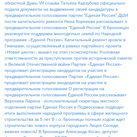
областной Думы VII созыва Татьяна Карзубова официально
подала документы на выдвижение своей кандидатуры в
предварительном голосовании партии "Единая Россия"
ДШИ
после капитального ремонта
Нина Корнеева рассказывает о
предварительном голосовании "Единой России"
В Бронницах
реализуется поддержка многодетных семей по Народной
программе «Единой России»
Капитальный ремонт кровли в
Гимназии, осуществляемый в рамках партийного проекта
«Новая школа», вышел на этап госэкспертизы
Уголовная
ответственности за преступления против исторической памяти
о Великой Отечественной войне
Партия «Единая Россия»
продолжает регистрацию кандидатов на участие в
предварительном голосовании
Партия «Единая Россия»
продолжает регистрацию кандидатов на участие в
предварительном голосовании
О регистрации на
предварительное голосование Единой России рассказывает
Вероника Ларина - исполнительный секретарь местного
отделения партии
Единая Россия в Подмосковье подводит
итоги выполнения народной программы в сфере жилищного
строительства за 5 лет
В г.о. Бронницы полным ходом идет
строительство нового корпуса городского Лицея
Соседи,
важная новость!
В Бронницах Александр Коган, депутат