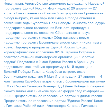
Новая жизнь Автомобильно-дорожного колледжа по Народной
программе Единой России
Итоги недели: 20 апреля — 27
апреля
Голосование за объекты благоустройства
Бронничане
смогут выбрать, какой парк или сквер в городе обновят в
ближайшие годы
Субботник Парк Победы
Важность процедуры
предварительного голосования
Важность процедуры
предварительного голосования
Сбор наказов в новую
народную программу (пикеты)
Сбор наказов в новую
народную программу
Бронничане вносят свои инициативы в
новую Народную программу Единой России
Концерт
хореографического коллектива ЛИРА
Зарница
Встреча в
благотворительной волонтёрской организации "Золотые
сердца"
Подготовка к 9 мая
Единая Россия в Бронницах
подготовила масштабную программу к 81-й годовщине
Великой Победы
Татьяна Карзубова встретилась с
бронничанами накануне 9 Мая
Итоги недели: 27 апреля — 4
мая
Татьяна Карзубова встретилась с бронничанами накануне
9 Мая
Сергей Свинарев
Концерт КДЦ
День Победы (обзорный
сюжет)
Алиби квиз
В Чехове прошёл форум "Код комфорта —
2026"
Предварительное голосование партии "Единая Россия"
Предварительное голосование партии "Единая Россия"
Коган
в Гимназии
Рабочий визит Александра Когана в Гимназию