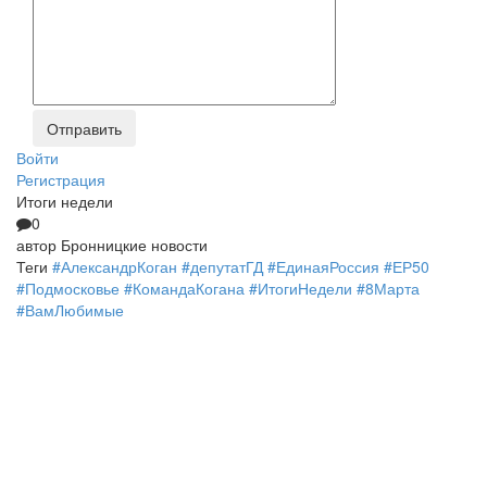
Войти
Регистрация
Итоги недели
0
автор
Бронницкие новости
Теги
#АлександрКоган
#депутатГД
#ЕдинаяРоссия
#ЕР50
#Подмосковье
#КомандаКогана
#ИтогиНедели
#8Марта
#ВамЛюбимые