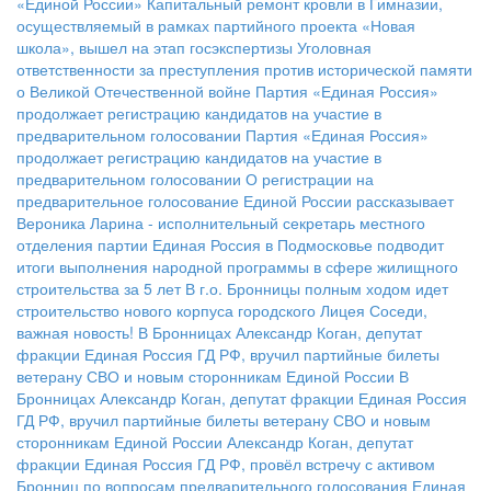
«Единой России»
Капитальный ремонт кровли в Гимназии,
осуществляемый в рамках партийного проекта «Новая
школа», вышел на этап госэкспертизы
Уголовная
ответственности за преступления против исторической памяти
о Великой Отечественной войне
Партия «Единая Россия»
продолжает регистрацию кандидатов на участие в
предварительном голосовании
Партия «Единая Россия»
продолжает регистрацию кандидатов на участие в
предварительном голосовании
О регистрации на
предварительное голосование Единой России рассказывает
Вероника Ларина - исполнительный секретарь местного
отделения партии
Единая Россия в Подмосковье подводит
итоги выполнения народной программы в сфере жилищного
строительства за 5 лет
В г.о. Бронницы полным ходом идет
строительство нового корпуса городского Лицея
Соседи,
важная новость!
В Бронницах Александр Коган, депутат
фракции Единая Россия ГД РФ, вручил партийные билеты
ветерану СВО и новым сторонникам Единой России
В
Бронницах Александр Коган, депутат фракции Единая Россия
ГД РФ, вручил партийные билеты ветерану СВО и новым
сторонникам Единой России
Александр Коган, депутат
фракции Единая Россия ГД РФ, провёл встречу с активом
Бронниц по вопросам предварительного голосования
Единая