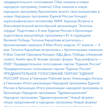
предварительного голосования
Сбор наказов в новую
народную программу (пикеты)
Сбор наказов в новую
народную программу
Бронничане вносят свои инициативы в
новую Народную программу Единой России
Концерт
хореографического коллектива ЛИРА
Зарница
Встреча в
благотворительной волонтёрской организации "Золотые
сердца"
Подготовка к 9 мая
Единая Россия в Бронницах
подготовила масштабную программу к 81-й годовщине
Великой Победы
Татьяна Карзубова встретилась с
бронничанами накануне 9 Мая
Итоги недели: 27 апреля — 4
мая
Татьяна Карзубова встретилась с бронничанами накануне
9 Мая
Сергей Свинарев
Концерт КДЦ
День Победы (обзорный
сюжет)
Алиби квиз
В Чехове прошёл форум "Код комфорта —
2026"
Предварительное голосование партии "Единая Россия"
Предварительное голосование партии "Единая Россия"
ПРЕДВАРИТЕЛЬНОЕ ГОЛОСОВАНИЕ ПАРТИИ "ЕДИНАЯ
РОССИЯ"
Коган в Гимназии
Рабочий визит Александра Когана
в Гимназию
Итоги реализации Народной программы Единой
России в Бронницах
Итоги реализации народной программы в
Бронницах
Народная программа "Здравоохранение"
Народная программа "Здравоохранение"
Новый формат
сбора предложений в народную программу
Новый формат
сбора предложений в народную программу
Стартовало