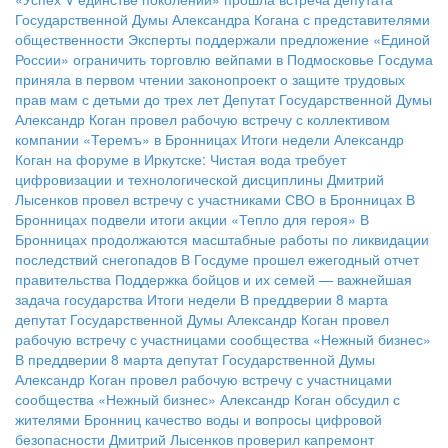
Государственной Думы Александра Когана с представителями
общественности
Эксперты поддержали предложение «Единой
России» ограничить торговлю вейпами в Подмосковье
Госдума
приняла в первом чтении законопроект о защите трудовых
прав мам с детьми до трех лет
Депутат Государственной Думы
Александр Коган провел рабочую встречу с коллективом
компании «Теремъ» в Бронницах
Итоги недели
Александр
Коган на форуме в Иркутске: Чистая вода требует
цифровизации и технологической дисциплины
Дмитрий
Лысенков провел встречу с участниками СВО в Бронницах
В
Бронницах подвели итоги акции «Тепло для героя»
В
Бронницах продолжаются масштабные работы по ликвидации
последствий снегопадов
В Госдуме прошел ежегодный отчет
правительства
Поддержка бойцов и их семей — важнейшая
задача государства
Итоги недели
В преддверии 8 марта
депутат Государственной Думы Александр Коган провел
рабочую встречу с участницами сообщества «Нежный бизнес»
В преддверии 8 марта депутат Государственной Думы
Александр Коган провел рабочую встречу с участницами
сообщества «Нежный бизнес»
Александр Коган обсудил с
жителями Бронниц качество воды и вопросы цифровой
безопасности
Дмитрий Лысенков проверил капремонт