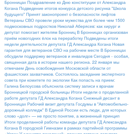
Бронницах
Поздравление ко Дню конституции от Александра
Когана
Подведение итогов конкурса детского рисунка "Школа
будущего"
Принят законопроект о безопасности лифтов
Ветераны СВО провели уроки мужества для более чем 1500
подмосковных подростков
Николай Аберясев: как хирург и
депутат помогает жителям Бронниц
В Бронницах организован
приём новогодних ёлок на переработку
Подведены итоги
недели деятельности депутата ГД Александра Когана
Новая
гарантия для ветеранов СВО на рабочем месте
В Бронницах
обсудили поддержку ветеранов и инвалидов
Сегодня - особая,
священная дата в истории нашего региона. 22 января мы
отмечаем День освобождения Московской области от
фашистских захватчиков.
Состоялось заседание экспертного
совета при комитете по экологии
Как попасть на прием:
Галина Белоусова объяснила систему записи к врачам
Бронницкой городской больницы
Итоги недели о проделанной
работе депутата ГД Александра Когана
Снежный десант в
Бронницах
Рабочий визит депутата Госдумы в "Автомобильно-
дорожный колледж"
В Единой России есть люди, для которых
слово «долг» — не просто понятие, а жизненный принцип
Итоги проделанной работы команды депутата ГД Александра
Когана
В городской Гимназии в рамках партийной программы
«Успех V единстве поколений» прошла встреча депутата