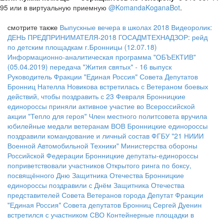
95 или в виртуальную приемную
@KomandaKoganaBot
.
смотрите также
Выпускные вечера в школах 2018
Видеоролик:
ДЕНЬ ПРЕДПРИНИМАТЕЛЯ-2018
ГОСАДМТЕХНАДЗОР: рейд
по детским площадкам г.Бронницы (12.07.18)
Информационно-аналитическая программа "ОБЪЕКТИВ"
(05.04.2019)
передача "Жития святых" - 16 выпуск
Руководитель Фракции "Единая Россия" Совета Депутатов
Бронниц Нателла Новикова встретилась с Ветераном боевых
действий, чтобы поздравить с 23 Февраля
Бронницкие
единороссы приняли активное участие во Всероссийской
акции "Тепло для героя"
Член местного политсовета вручила
юбилейные медали ветеранам ВОВ
Бронницкие единороссы
поздравили командование и личный состав ФГБУ "21 НИИИ
Военной Автомобильной Техники" Министерства обороны
Российской Федерации
Бронницкие депутаты-единороссы
поприветствовали участников Открытого ринга по боксу,
посвящённого Дню Защитника Отечества
Бронницкие
единороссы поздравили с Днём Защитника Отечества
представителей Совета Ветеранов города
Депутат Фракции
"Единая Россия" Совета депутатов Бронниц Сергей Дуенин
встретился с участником СВО
Контейнерные площадки в