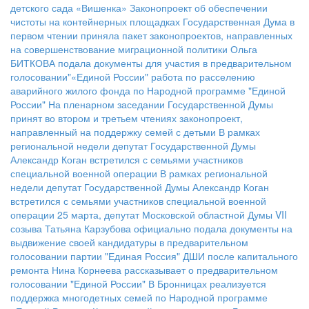
детского сада «Вишенка»
Законопроект об обеспечении
чистоты на контейнерных площадках
Государственная Дума в
первом чтении приняла пакет законопроектов, направленных
на совершенствование миграционной политики
Ольга
БИТКОВА подала документы для участия в предварительном
голосовании"«Единой России"
работа по расселению
аварийного жилого фонда по Народной программе "Единой
России"
На пленарном заседании Государственной Думы
принят во втором и третьем чтениях законопроект,
направленный на поддержку семей с детьми
В рамках
региональной недели депутат Государственной Думы
Александр Коган встретился с семьями участников
специальной военной операции
В рамках региональной
недели депутат Государственной Думы Александр Коган
встретился с семьями участников специальной военной
операции
25 марта, депутат Московской областной Думы VII
созыва Татьяна Карзубова официально подала документы на
выдвижение своей кандидатуры в предварительном
голосовании партии "Единая Россия"
ДШИ после капитального
ремонта
Нина Корнеева рассказывает о предварительном
голосовании "Единой России"
В Бронницах реализуется
поддержка многодетных семей по Народной программе