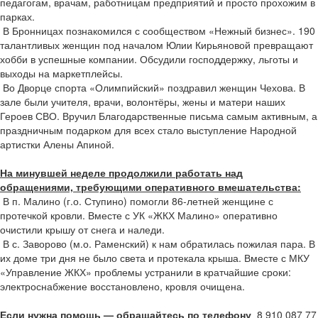
педагогам, врачам, работницам предприятий и просто прохожим в
парках.
В Бронницах познакомился с сообществом «Нежный бизнес». 190
талантливых женщин под началом Юлии Кирьяновой превращают
хобби в успешные компании. Обсудили господдержку, льготы и
выходы на маркетплейсы.
Во Дворце спорта «Олимпийский» поздравил женщин Чехова. В
зале были учителя, врачи, волонтёры, жены и матери наших
Героев СВО. Вручил Благодарственные письма самым активным, а
праздничным подарком для всех стало выступление Народной
артистки Алены Апиной.
На минувшей неделе продолжили работать над
обращениями, требующими оперативного вмешательства:
В п. Малино (г.о. Ступино) помогли 86-летней женщине с
протечкой кровли. Вместе с УК «ЖКХ Малино» оперативно
очистили крышу от снега и наледи.
В с. Заворово (м.о. Раменский) к нам обратилась пожилая пара. В
их доме три дня не было света и протекала крыша. Вместе с МКУ
«Управление ЖКХ» проблемы устранили в кратчайшие сроки:
электроснабжение восстановлено, кровля очищена.
Если нужна помощь — обращайтесь по телефону
8 910 087 77