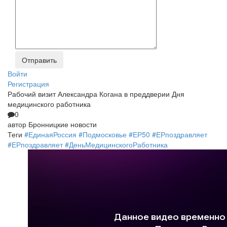
Войти
Регистрация
Рабочий визит Александра Когана в преддверии Дня
медицинского работника
0
автор
Бронницкие новости
Теги
#ЕдинаяРоссия #Подмосковье #ЕР50 #ЕРпоздравляет
#ЕРпоздравляет #ДеньМедицинскогоРаботника