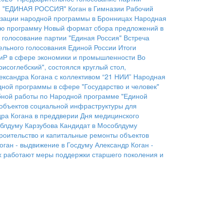
 "ЕДИНАЯ РОССИЯ"
Коган в Гимназии
Рабочий
изации народной программы в Бронницах
Народная
ую программу
Новый формат сбора предложений в
 голосование партии "Единая Россия"
Встреча
ельного голосования Единой России
Итоги
иР в сфере экономики и промышленности
Во
исоглебский", состоялся круглый стол,
ександра Когана с коллективом “21 НИИ”
Народная
дной программы в сфере "Государство и человек"
бной работы по Народной программе "Единой
 объектов социальной инфраструктуры для
дра Когана в преддверии Дня медицинского
блдуму Карзубова
Кандидат в Мособлдуму
роительство и капитальные ремонты объектов
оган - выдвижение в Госдуму
Александр Коган -
х работают меры поддержки старшего поколения и