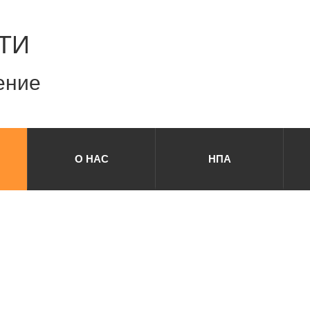
ТИ
ение
О НАС
НПА