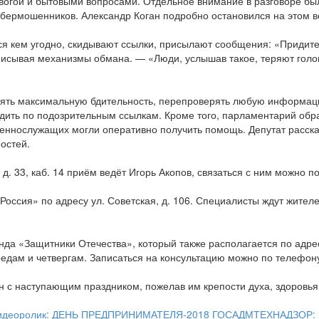
евогой и бытовыми вопросами. Отдельное внимание в разговоре был
ермошенников. Александр Коган подробно остановился на этом во
 кем угодно, скидывают ссылки, присылают сообщения: «Придите,
исывая механизмы обмана. — «Люди, услышав такое, теряют голову 
влять максимальную бдительность, перепроверять любую информа
одить по подозрительным ссылкам. Кроме того, парламентарий обр
военнослужащих могли оперативно получить помощь. Депутат расск
остей.
д. 33, каб. 14 приём ведёт Игорь Акопов, связаться с ним можно п
ссия» по адресу ул. Советская, д. 106. Специалисты ждут жителей
а «Защитники Отечества», который также располагается по адресу:
редам и четвергам. Записаться на консультацию можно по телефону
н с наступающим праздником, пожелав им крепости духа, здоровья
идеоролик: ДЕНЬ ПРЕДПРИНИМАТЕЛЯ-2018
ГОСАДМТЕХНАДЗОР: ре