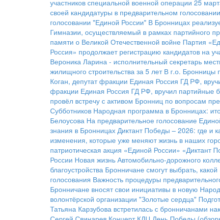
участников специальной военной операции
25 март
своей кандидатуры в предварительном голосовании
голосовании "Единой России"
В Бронницах реализу
Гимназии, осуществляемый в рамках партийного пр
памяти о Великой Отечественной войне
Партия «Ед
Россия» продолжает регистрацию кандидатов на уч
Вероника Ларина - исполнительный секретарь мест
жилищного строительства за 5 лет
В г.о. Бронницы 
Коган, депутат фракции Единая Россия ГД РФ, вру
фракции Единая Россия ГД РФ, вручил партийные 
провёл встречу с активом Бронниц по вопросам пр
Субботников
Народная программа в Бронницах: ито
Белоусова
На предварительное голосование Единой
знания в Бронницах
Диктант Победы – 2026: где и 
изменения, которые уже меняют жизнь в наших гор
патриотическая акция «Единой России» «Диктант П
России
Новая жизнь Автомобильно-дорожного колл
благоустройства
Бронничане смогут выбрать, какой 
голосования
Важность процедуры предварительног
Бронничане вносят свои инициативы в новую Наро
волонтёрской организации "Золотые сердца"
Подгот
Татьяна Карзубова встретилась с бронничанами на
Сергей Свинарев
Концерт КДЦ
День Победы (обзор