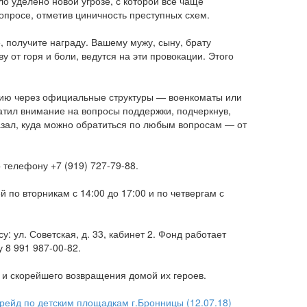
о уделено новой угрозе, с которой всё чаще
просе, отметив циничность преступных схем.
 получите награду. Вашему мужу, сыну, брату
от горя и боли, ведутся на эти провокации. Этого
цию через официальные структуры — военкоматы или
атил внимание на вопросы поддержки, подчеркнув,
азал, куда можно обратиться по любым вопросам — от
о телефону +7 (919) 727-79-88.
 по вторникам с 14:00 до 17:00 и по четвергам с
 ул. Советская, д. 33, кабинет 2. Фонд работает
 8 991 987-00-82.
 и скорейшего возвращения домой их героев.
йд по детским площадкам г.Бронницы (12.07.18)