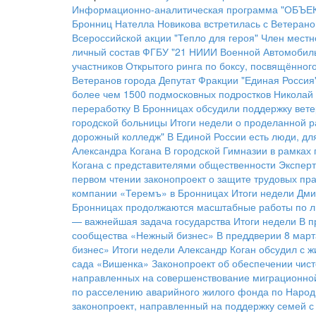
Информационно-аналитическая программа "ОБЪЕКТ
Бронниц Нателла Новикова встретилась с Ветерано
Всероссийской акции "Тепло для героя"
Член местн
личный состав ФГБУ "21 НИИИ Военной Автомобил
участников Открытого ринга по боксу, посвящённо
Ветеранов города
Депутат Фракции "Единая Россия
более чем 1500 подмосковных подростков
Николай 
переработку
В Бронницах обсудили поддержку вете
городской больницы
Итоги недели о проделанной р
дорожный колледж"
В Единой России есть люди, дл
Александра Когана
В городской Гимназии в рамках
Когана с представителями общественности
Эксперт
первом чтении законопроект о защите трудовых пра
компании «Теремъ» в Бронницах
Итоги недели
Дми
Бронницах продолжаются масштабные работы по л
— важнейшая задача государства
Итоги недели
В п
сообщества «Нежный бизнес»
В преддверии 8 март
бизнес»
Итоги недели
Александр Коган обсудил с 
сада «Вишенка»
Законопроект об обеспечении чис
направленных на совершенствование миграционно
по расселению аварийного жилого фонда по Народ
законопроект, направленный на поддержку семей с