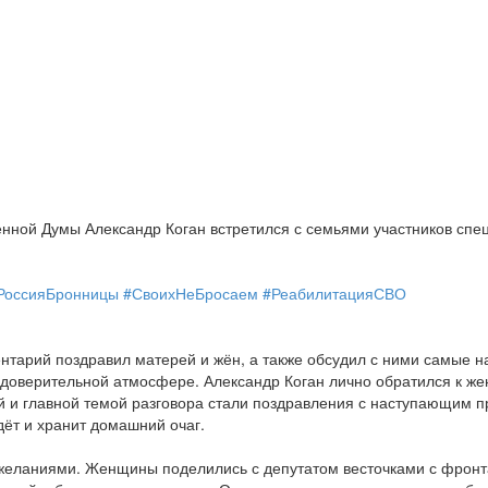
енной Думы Александр Коган встретился с семьями участников сп
РоссияБронницы
#СвоихНеБросаем
#РеабилитацияСВО
нтарий поздравил матерей и жён, а также обсудил с ними самые 
 доверительной атмосфере. Александр Коган лично обратился к же
 и главной темой разговора стали поздравления с наступающим пра
ждёт и хранит домашний очаг.
ожеланиями. Женщины поделились с депутатом весточками с фронта