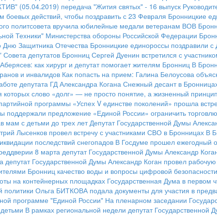
ИВ" (05.04.2019)
передача "Жития святых" - 16 выпуск
Руководит
м боевых действий, чтобы поздравить с 23 Февраля
Бронницкие ед
ого политсовета вручила юбилейные медали ветеранам ВОВ
Бронн
ьной Техники" Министерства обороны Российской Федерации
Брон
го Дню Защитника Отечества
Бронницкие единороссы поздравили с 
" Совета депутатов Бронниц Сергей Дуенин встретился с участник
Аберясев: как хирург и депутат помогает жителям Бронниц
В Бронн
ранов и инвалидов
Как попасть на прием: Галина Белоусова объяс
аботе депутата ГД Александра Когана
Снежный десант в Бронница
я которых слово «долг» — не просто понятие, а жизненный принци
 партийной программы «Успех V единстве поколений» прошла встр
ы поддержали предложение «Единой России» ограничить торговлю
в мам с детьми до трех лет
Депутат Государственной Думы Алексан
трий Лысенков провел встречу с участниками СВО в Бронницах
В Б
иквидации последствий снегопадов
В Госдуме прошел ежегодный о
реддверии 8 марта депутат Государственной Думы Александр Кога
а депутат Государственной Думы Александр Коган провел рабочую
жителями Бронниц качество воды и вопросы цифровой безопасност
тоты на контейнерных площадках
Государственная Дума в первом ч
й политики
Ольга БИТКОВА подала документы для участия в предв
ной программе "Единой России"
На пленарном заседании Государс
 детьми
В рамках региональной недели депутат Государственной Д