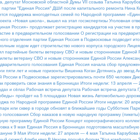
а, депутат Московской областной Думы VII созыва Татьяна Карзу
 партии "Единая Россия"
ДШИ после капитального ремонта
Нина К
ется поддержка многодетных семей по Народной программе «Един
оекта «Новая школа», вышел на этап госэкспертизы
Уголовная отв
иная Россия» продолжает регистрацию кандидатов на участие в п
астие в предварительном голосовании
О регистрации на предвари
ного отделения партии
Единая Россия в Подмосковье подводит ит
полным ходом идет строительство нового корпуса городского Лицея
чил партийные билеты ветерану СВО и новым сторонникам Единой 
билеты ветерану СВО и новым сторонникам Единой России
Алексан
едварительного голосования
Единая Россия начала сбор предложе
ги пяти лет и новые горизонты
Вишенка Коган
Дотянись до звезд
А
 России в Подмосковье зарегистрировались почти 650 человек
Дик
как проверить свои знания в Бронницах
Итоги недели: 13 апреля — 
одах и сёлах
Рабочая встреча депутата
Рабочая встреча депутата 
обеды» пройдет на 5 площадках
Новая жизнь Автомобильно-дорож
еджа по Народной программе Единой России
Итоги недели: 20 апр
парк или сквер в городе обновят в ближайшие годы
Субботник Пар
о голосования
Сбор наказов в новую народную программу (пикеты)
дную программу Единой России
Концерт хореографического коллек
овка к 9 мая
Единая Россия в Бронницах подготовила масштабную
кануне 9 Мая
Итоги недели: 27 апреля — 4 мая
Татьяна Карзубова
ный сюжет)
Алиби квиз
В Чехове прошёл форум "Код комфорта — 