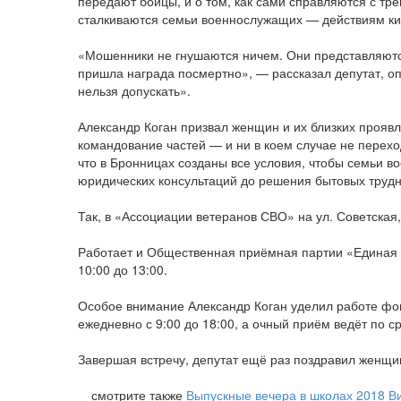
передают бойцы, и о том, как сами справляются с тр
сталкиваются семьи военнослужащих — действиям киб
«Мошенники не гнушаются ничем. Они представляются
пришла награда посмертно», — рассказал депутат, оп
нельзя допускать».
Александр Коган призвал женщин и их близких проя
командование частей — и ни в коем случае не перех
что в Бронницах созданы все условия, чтобы семьи 
юридических консультаций до решения бытовых трудн
Так, в «Ассоциации ветеранов СВО» на ул. Советская, 
Работает и Общественная приёмная партии «Единая Ро
10:00 до 13:00.
Особое внимание Александр Коган уделил работе фонд
ежедневно с 9:00 до 18:00, а очный приём ведёт по с
Завершая встречу, депутат ещё раз поздравил женщи
смотрите также
Выпускные вечера в школах 2018
В