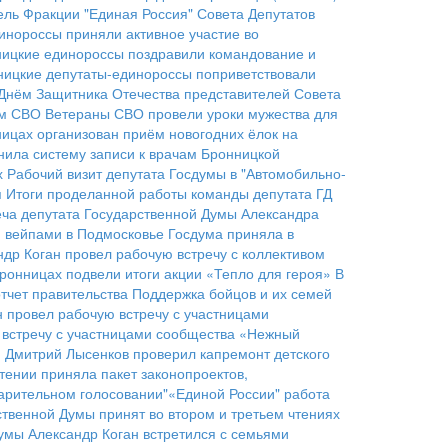
ель Фракции "Единая Россия" Совета Депутатов
инороссы приняли активное участие во
ицкие единороссы поздравили командование и
ницкие депутаты-единороссы поприветствовали
Днём Защитника Отечества представителей Совета
ом СВО
Ветераны СВО провели уроки мужества для
ицах организован приём новогодних ёлок на
нила систему записи к врачам Бронницкой
х
Рабочий визит депутата Госдумы в "Автомобильно-
п
Итоги проделанной работы команды депутата ГД
еча депутата Государственной Думы Александра
 вейпами в Подмосковье
Госдума приняла в
др Коган провел рабочую встречу с коллективом
ронницах подвели итоги акции «Тепло для героя»
В
тчет правительства
Поддержка бойцов и их семей
н провел рабочую встречу с участницами
 встречу с участницами сообщества «Нежный
и
Дмитрий Лысенков проверил капремонт детского
тении приняла пакет законопроектов,
арительном голосовании"«Единой России"
работа
твенной Думы принят во втором и третьем чтениях
умы Александр Коган встретился с семьями