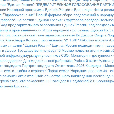
тии "Единая Россия"
ПРЕДВАРИТЕЛЬНОЕ ГОЛОСОВАНИЕ ПАРТИИ
ации Народной программы Единой России в Бронницах
Итоги реал
а "Здравоохранение"
Новый формат сбора предложений в народн
голосование партии "Единая Россия"
Стартовало предварительное
Ход предварительного голосования Единой России
Ход предварит
омики и промышленности
Итоги народной программы Единой Росси
ый стол, посвящённый теме здравоохранения
Во Дворце Спорта "Бор
ча Александра Когана с коллективом "21 НИИ"
Рабочая встреча Ал
амма партии "Единая Россия"
Единая Россия подводит итоги наро
 в сфере "Государство и человек"
В Москве подвели итоги масшта
ной инфраструктуры для участников СВО:
Мониторинг доступности
 в преддверии Дня медицинского работника
Рабочий визит Алексан
ет кандидата
Портрет кандидата
Отчет главы 2026
Кандидат в Мосо
нь семьи, любви и верности
Парад семей
Народная программа - ст
е ремонты объектов
Штаб общественного наблюдения
Александр К
ержка старшего поколения и инвалидов в Подмосковье
В Бронница
жителей Бронниц