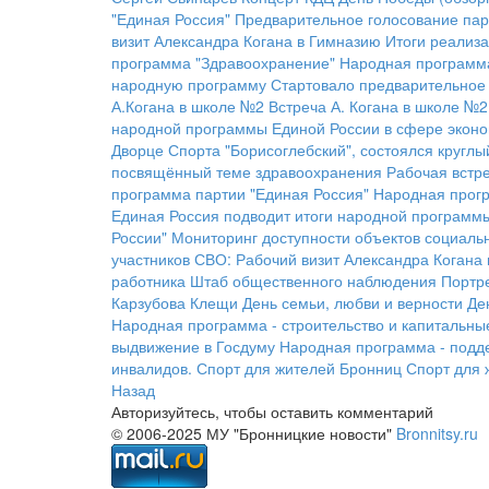
"Единая Россия"
Предварительное голосование пар
визит Александра Когана в Гимназию
Итоги реализ
программа "Здравоохранение"
Народная программ
народную программу
Стартовало предварительное 
А.Когана в школе №2
Встреча А. Когана в школе №2
народной программы Единой России в сфере экон
Дворце Спорта "Борисоглебский", состоялся кругл
посвящённый теме здравоохранения
Рабочая встре
программа партии "Единая Россия"
Народная прогр
Единая Россия подводит итоги народной программы
России"
Мониторинг доступности объектов социаль
участников СВО:
Рабочий визит Александра Когана
работника
Штаб общественного наблюдения
Портр
Карзубова
Клещи
День семьи, любви и верности
Де
Народная программа - строительство и капитальны
выдвижение в Госдуму
Народная программа - подд
инвалидов.
Спорт для жителей Бронниц
Спорт для 
Назад
Авторизуйтесь, чтобы оставить комментарий
© 2006-2025 МУ "Бронницкие новости"
Bronnitsy.ru