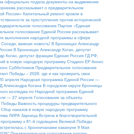
бова официально подала документы на выдвижение
орнеева рассказывает о предварительном
ой России»
Капитальный ремонт кровли в
етственности за преступления против исторической
редварительном голосовании
Партия «Единая
тельное голосование Единой России рассказывает
оги выполнения народной программы в сфере
Соседи, важная новость!
В Бронницах Александр
России
В Бронницах Александр Коган, депутат
др Коган, депутат фракции Единая Россия ГД РФ,
ний в новую народную программу
Стадион ЕР
Анонс
нонс Субботников
Предварительное голосование
тант Победы – 2026: где и как проверить свои
20 апреля
Народная программа Единой России —
ГД Александра Когана
В городском округе Бронницы
ного колледжа по Народной программе Единой
еля — 27 апреля
Голосование за объекты
к Победы
Важность процедуры предварительного
Сбор наказов в новую народную программу
тива ЛИРА
Зарница
Встреча в благотворительной
 программу к 81-й годовщине Великой Победы
 встретилась с бронничанами накануне 9 Мая
2026"
Предварительное голосование партии