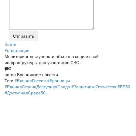
Войти
Регистрация
Мониторинг доступности объектов социальной
инфраструктуры для участников СВО:
0
автор
Бронницкие новости
Теги
#ЕдинаяРоссия #Бронницы
#ЕдинаяСтранаДоступнаяСреда #ЗащитникиОтечества #ЕР50
#ДоступнаяСреда50