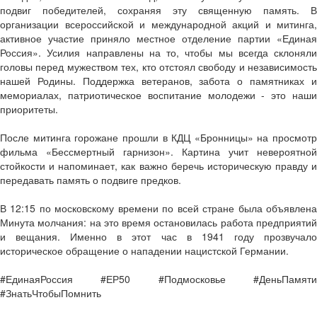
подвиг победителей, сохраняя эту священную память. В
организации всероссийской и международной акций и митинга,
активное участие приняло местное отделение партии «Единая
Россия». Усилия направлены на то, чтобы мы всегда склоняли
головы перед мужеством тех, кто отстоял свободу и независимость
нашей Родины. Поддержка ветеранов, забота о памятниках и
мемориалах, патриотическое воспитание молодежи - это наши
приоритеты.
После митинга горожане прошли в КДЦ «Бронницы» на просмотр
фильма «Бессмертный гарнизон». Картина учит невероятной
стойкости и напоминает, как важно беречь историческую правду и
передавать память о подвиге предков.
В 12:15 по московскому времени по всей стране была объявлена
Минута молчания: на это время остановилась работа предприятий
и вещания. Именно в этот час в 1941 году прозвучало
историческое обращение о нападении нацистской Германии.
#ЕдинаяРоссия #ЕР50 #Подмосковье #ДеньПамяти
#ЗнатьЧтобыПомнить