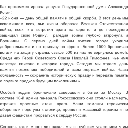
Как прокомментировал депутат Государственной думы Александр
Коган:
«22 июня — день общей памяти и общей скорби. В этот день мы
вспоминаем всех, чьи жизни оборвала Великая Отечественная
война, всех, кто встретил врага на фронте и до последнего
защищал свою Родину. Трагедия войны глубоко затронула и
Бронницы. С первых дней войны жители города уходили
добровольцами и по призыву на фронт. Более 1500 бронничан
встали на защиту страны, свыше 500 из них не вернулись домой.
Среди них Герой Советского Союза Николай Тимофеев, чье имя
навсегда вписано в историю города. Сегодня мы отдаем дань
памяти поколению победителей и всем жертвам войны. Наша
обязанность — сохранить историческую правду и передать память
о подвиге предков будущим поколениям.»
Особый подвиг бронничане совершили в битве за Москву. В
составе 16-й армии генерала Рокоссовского они стояли насмерть,
отражая яростные атаки врага. Наши земляки героически
обороняли подступы к столице, проявляя массовый героизм и не
давая фашистам прорваться к сердцу России.
Сегодня, как и много лет назад, мы с глубоким уважением чтим