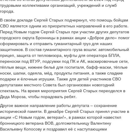
трудовыми коллективами организаций, учреждений и служб
города.
В своём докладе Сергей Старых подчеркнул, что помощь бойцам
СВО является одним из приоритетных направлений в его работе.
Перед Новым годом Сергей Старых при участии других депутатов
городского округа Бронницы в рамках акции «Доброе дело» помог
сформировать и отправить гуманитарный груз для наших
защитников. В состав гуманитарного груза вошли: автомобильный
прицеп, защита от тепловизора, муфты для оператора БПЛА,
переноски под ВТУР, подсумки под ПК и АК, маскировочные сети,
тёплые вещи, нижнее бельё для госпиталя, бафф-маски, тёплые
носки, шапки, одеяла, мёд, продукты питания, а также сладкие
подарки и ёлочные игрушки. Также для детей участников СВО
депутатами местного Совета был организован новогодний
спектакль. На время мероприятия Сергей Старых переоделся в
Деда Мороза, чтобы порадовать ребят.
Другое важное направление работы депутата – сохранение
исторической памяти. В декабре Сергей Старых принял участие в
акции «С Новым годом, ветеран!», в рамках которой навестил
бронницкого ветерана ВОВ, долгожительницу Валентину
Васильевну Копосову и поздравил её с наступающими