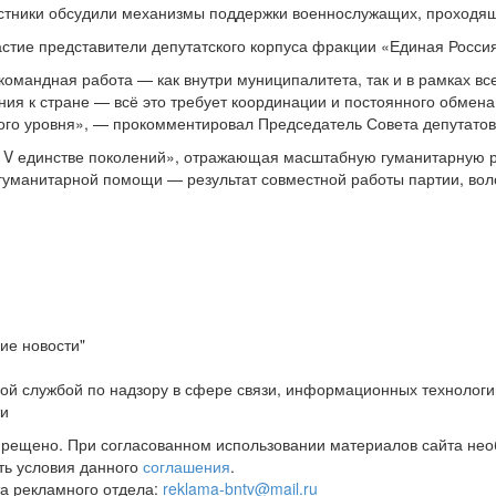
стники обсудили механизмы поддержки военнослужащих, проходящи
астие представители депутатского корпуса фракции «Единая Росси
командная работа — как внутри муниципалитета, так и в рамках вс
ния к стране — всё это требует координации и постоянного обмен
ого уровня», — прокомментировал Председатель Совета депутатов
 V единстве поколений», отражающая масштабную гуманитарную р
 гуманитарной помощи — результат совместной работы партии, вол
ие новости"
ой службой по надзору в сфере связи, информационных технологи
ти
прещено. При согласованном использовании материалов сайта не
ть условия данного
соглашения
.
а рекламного отдела:
reklama-bntv@mail.ru