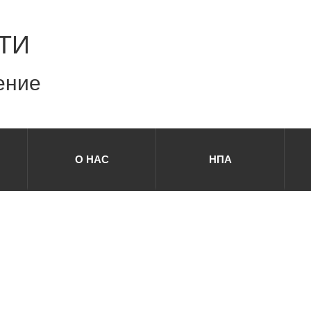
ТИ
ение
О НАС
НПА