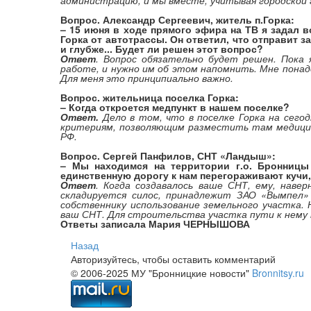
администрацию, и мы вместе, учитывая городской
Вопрос. Александр Сергеевич, житель п.Горка:
– 15 июня в ходе прямого эфира на ТВ я задал 
Горка от автотрассы. Он ответил, что отправит 
и глубже... Будет ли решен этот вопрос?
Ответ
. Вопрос обязательно будет решен. Пока
работе, и нужно им об этом напомнить. Мне пона
Для меня это принципиально важно.
Вопрос. жительница поселка Горка:
– Когда откроется медпункт в нашем поселке?
Ответ.
Дело в том, что в поселке Горка на сег
критериям, позволяющим разместить там медици
РФ.
Вопрос. Сергей Панфилов, СНТ «Ландыш»:
– Мы находимся на территории г.о. Бронницы
единственную дорогу к нам перегораживают кучи,
Ответ
. Когда создавалось ваше СНТ, ему, наве
складируется силос, принадлежит ЗАО «Вымпел»
собственнику использование земельного участка. 
ваш СНТ. Для строительства участка пути к нему 
Ответы записала Мария ЧЕРНЫШОВА
Назад
Авторизуйтесь, чтобы оставить комментарий
© 2006-2025 МУ "Бронницкие новости"
Bronnitsy.ru