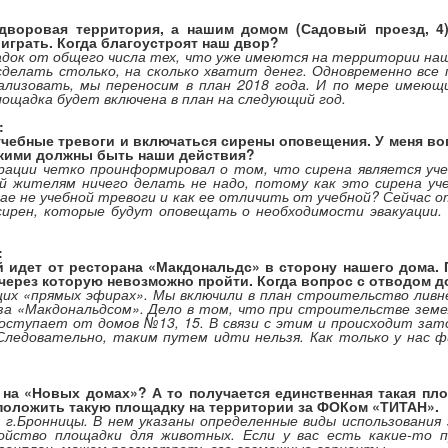
дворовая территория, а нашим домом (Садовый проезд, 4)
играть. Когда благоустроят наш двор?
док от общего числа тех, что уже имеются на территории наш
 сделать столько, на сколько хватит денег. Одновременно все
еализовать, мы переносим в план 2018 года. И по мере имеющ
лощадка будет включена в план на следующий год.
:
учебные тревоги и включаться сирены оповещения. У меня вопр
какими должны быть наши действия?
ации четко проинформировал о том, что сирена является уче
ий жителям ничего делать не надо, потому как это сирена у
ае не учебной тревоги и как ее отличить от учебной? Сейчас
р сирен, которые будут оповещать о необходимости эвакуации
:
й идет от ресторана «Макдональдс» в сторону нашего дома
, через которую невозможно пройти. Когда вопрос с отводом
их «прямых эфирах». Мы включили в план строительство ливне
за «Макдональдсом». Дело в том, что при строительстве земе
ступает от домов №13, 15. В связи с этим и происходит зато
Следовательно, таким путем идти нельзя. Как только у нас 
на «Новых домах»? А то получается единственная такая пл
положить такую площадку на территории за ФОКом «ТИТАН».
 г.Бронницы. В нем указаны определенные виды использования
ойство площадки для животных. Если у вас есть какие-то