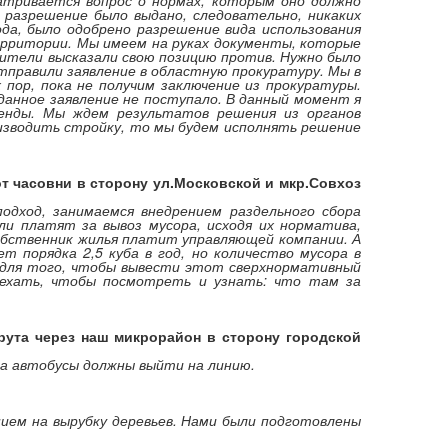
атривается вопрос о нормах, которым оно должно
разрешение было выдано, следовательно, никаких
да, было одобрено разрешение вида использования
рритории. Мы имеем на руках документы, которые
жители высказали свою позицию против. Нужно было
тправили заявление в областную прокуратуру. Мы в
пор, пока не получим заключение из прокуратуры.
данное заявление не поступало. В данный момент я
ренды. Мы ждем результатов решения из органов
изводить стройку, то мы будем исполнять решение
от часовни в сторону ул.Московской и мкр.Совхоз
одход, занимаемся внедрением раздельного сбора
и платят за вывоз мусора, исходя их норматива,
бственник жилья платит управляющей компании. А
 порядка 2,5 куба в год, но количество мусора в
а для того, чтобы вывести этот сверхнормативный
ыехать, чтобы посмотреть и узнать: что там за
шрута через наш микрорайон в сторону городской
 а автобусы должны выйти на линию.
нием на вырубку деревьев. Нами были подготовлены