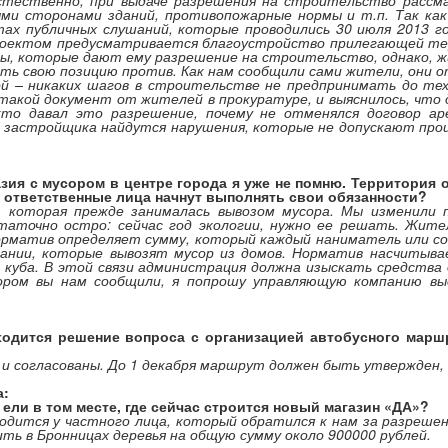
стественно, при выдаче разрешения на строительство рассм
и сторонами зданий, противопожарные нормы и т.п. Так как 
ах публичных слушаний, которые проводились 30 июля 2013 го
роектом предусматривается благоустройство прилегающей те
ты, которые дают ему разрешение на строительство, однако, 
ать свою позицию против. Как нам сообщили сами жители, они о
ой – никаких шагов в строительстве не предпринимать до тех 
 такой документ от жителей в прокуратуре, и выяснилось, что 
 кто давал это разрешение, почему не отменялся договор а
и застройщика найдутся нарушения, которые не допускают про
зия с мусором в центре города я уже не помню. Территория 
же ответственные лица начнут выполнять свои обязанности?
 которая прежде занималась вывозом мусора. Мы изменили п
аточно остро: сейчас год экологии, нужно ее решать. Жител
матив определяет сумму, который каждый наниматель или со
пании, которые вывозят мусор из домов. Норматив насчитывает
6 куба. В этой связи администрация должна изыскать средств
тором вы нам сообщили, я попрошу управляющую компанию в
аходится решение вопроса с организацией автобусного мар
и согласованы. До 1 декабря маршрут должен быть утвержден,
а:
ели в том месте, где сейчас строится новый магазин «ДА»?
ходится у частного лица, который обратился к нам за разреше
ить в Бронницах деревья на общую сумму около 900000 рублей.