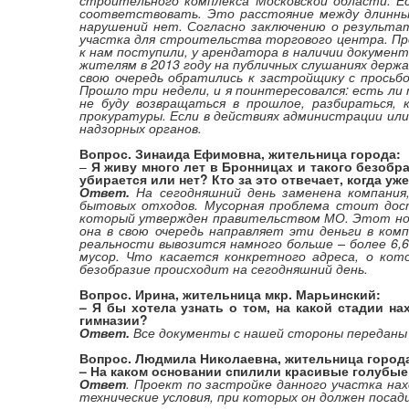
строительного комплекса Московской области. Е
соответствовать. Это расстояние между длинным
нарушений нет. Согласно заключению о результат
участка для строительства торгового центра. П
к нам поступили, у арендатора в наличии докумен
жителям в 2013 году на публичных слушаниях держ
свою очередь обратились к застройщику с просьб
Прошло три недели, и я поинтересовался: есть ли
не буду возвращаться в прошлое, разбираться,
прокуратуры. Если в действиях администрации ил
надзорных органов.
Вопрос. Зинаида Ефимовна, жительница города:
–
Я живу много лет в Бронницах и такого безобра
убирается или нет? Кто за это отвечает, когда у
Ответ.
На сегодняшний день заменена компания,
бытовых отходов. Мусорная проблема стоит дост
который утвержден правительством МО. Этот нор
она в свою очередь направляет эти деньги в ком
реальности вывозится намного больше – более 6,
мусор. Что касается конкретного адреса, о ко
безобразие происходит на сегодняшний день.
Вопрос. Ирина, жительница мкр. Марьинский:
– Я бы хотела узнать о том, на какой стадии н
гимназии?
Ответ.
Все документы с нашей стороны переданы 
Вопрос. Людмила Николаевна, жительница город
– На каком основании спилили красивые голубые 
Ответ
. Проект по застройке данного участка на
технические условия, при которых он должен посад