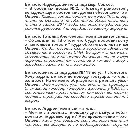
Вопрос. Надежда, жительница мкр. Совхоз:
– В соседних домах №2, 5 благоустраивается 
ненадлежащем состоянии, детям небезопасно там 
Ответ.
Каждый год мы делаем не менее 10% площа
плане, но мы взяли на себя такие обязательства
планы и задачи 2017 года, которые не удалось р
реконструировали 7 площадок. По вашему адресу п
Вопрос. Татьяна Алексеевна, местная жительница
– Объявили по ТВ о том, что будут проводиться 
а настоящей тревоги? Куда обратиться, идти и 
Ответ.
Отдел безопасности городской администр
объявления в городских СМИ. Во время этих учен
оповещения. Что же именно делать жителям в случ
перечень определенных сигналов и команд, набо
городской газете и на телеканале.
Вопрос. жительница дома №113 по ул. Л.Толстого
Хочу задать вопрос по поводу тротуара, которы
заливает. На ее месте образуется огромная лужа
Ответ
. Этот вопрос уже поднимался на предыдущ
ближайший колодец, который находится у КЭМПа, 
естественным препятствием для воды, которая по
поднять тротуар, то соседние гаражи затопит. 
вопрос.
Вопрос. Андрей, местный житель:
– Можно ли сделать площадку для выгула собак 
достаточно далеко идти? Мое предложение – рас
Ответ.
Как я уже говорил, есть генеральный план
которой вы говорите, не подразумевает обустр