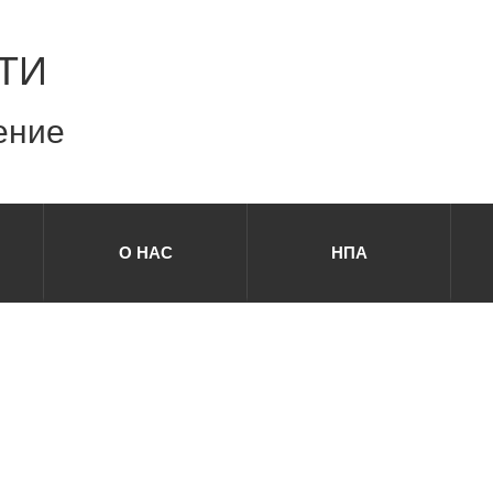
ТИ
ение
О НАС
НПА