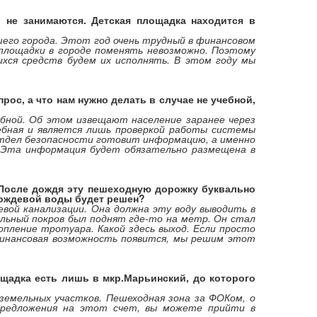
 не занимаются. Детская площадка находится в
его города. Этот год очень трудный в финансовом
 площадки в городе поменять невозможно. Поэтому
ихся средств будем их исполнять. В этом году мы
ос, а что нам нужно делать в случае не учебной,
бной. Об этом извещают население заранее через
чебная и является лишь проверкой работы системы
 отдел безопасности готовит информацию, а именно
. Эта информация будет обязательно размещена в
. После дождя эту пешеходную дорожку буквально
 дождевой воды будет решен?
вой канализации. Она должна эту воду выводить в
льный покров был поднят где-то на метр. Он стал
пление тротуара. Какой здесь выход. Если просто
финансовая возможность появится, мы решим этот
ощадка есть лишь в мкр.Марьинский, до которого
 земельных участков. Пешеходная зона за ФОКом, о
 предложения на этот счет, вы можете прийти в