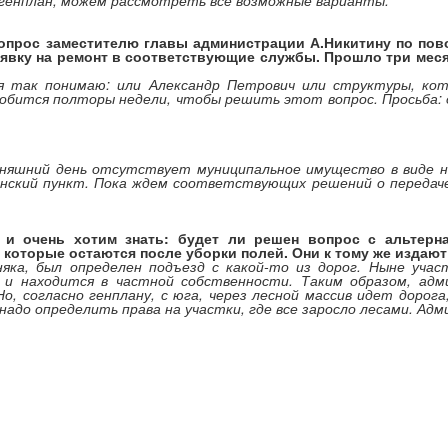
 генплан, можем рассмотреть все возможные варианты.
вопрос заместителю главы администрации А.Никитину по пов
заявку на ремонт в соответствующие службы. Прошло три меся
 я так понимаю: или Александр Петрович или структуры, ко
добится полторы недели, чтобы решить этот вопрос. Просьба:
одняшний день отсутствует муниципальное имущество в виде
нский пункт. Пока ждем соответствующих решений о передач
 и очень хотим знать: будет ли решен вопрос с альтер
 которые остаются после уборки полей. Они к тому же издают
рняка, был определен подъезд с какой-то из дорог. Ныне уча
 и находится в частной собственности. Таким образом, адм
Но, согласно генплану, с юга, через лесной массив идет дорог
надо определить права на участки, где все заросло лесами. Ад