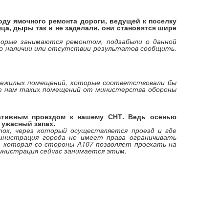
оду ямочного ремонта дороги, ведущей к поселку
ца, дыры так и не заделали, они становятся шире
торые занимаются ремонтом, подзабыли о данной
 о наличии или отсутствии результатов сообщить.
 нежилых помещений, которые соответствовали бы
е нам таких помещений от министерства обороны
нативным проездом к нашему СНТ. Ведь осенью
 ужасный запах.
сток, через который осуществляется проезд и где
инистрация города не имеет права ограничивать
а, которая со стороны А107 позволяет проехать на
министрация сейчас занимается этим.