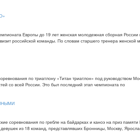
О»
емпионата Европы до 19 лет женская молодежная сборная России п
 визит российской команды. По словам старшего тренера женской
ь соревнования по триатлону «Титан триатлон» под руководством 
стей со всей России. Это был последний этап чемпионата по
ИМНЫМИ
кие соревнования по гребле на байдарках и каноэ на приз памяти 
девушек из 18 команд, представлявших Бронницы, Москву, Ярослав