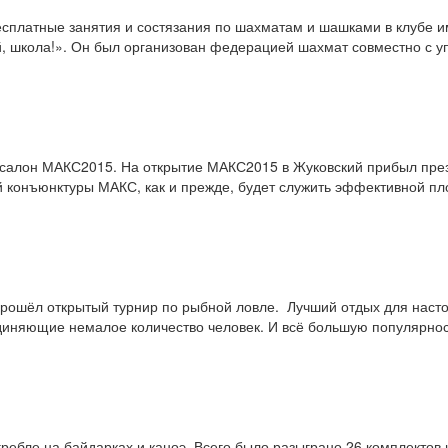
есплатные занятия и состязания по шахматам и шашками в клубе и
й, школа!». Он был организован федерацией шахмат совместно с 
асалон МАКС­2015. На открытие МАКС­2015 в Жуковский прибыл пре
й конъюнктуры МАКС, как и прежде, будет служить эффективной п
" прошёл открытый турнир по рыбной ловле. Лучший отдых для наст
иняющие немалое количество человек. И всё большую популярнос
ребле на байдарках и каноэ. Всего было разыграно 26 комплектов 