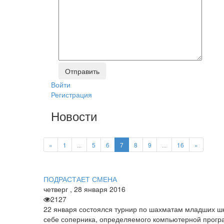
Войти
Регистрация
Новости
«
1
...
5
6
7
8
9
...
16
»
ПОДРАСТАЕТ СМЕНА
четверг
,
28
января
2016
2127
22 января состоялся турнир по шахматам младших шк
себе соперника, определяемого компьютерной прогр