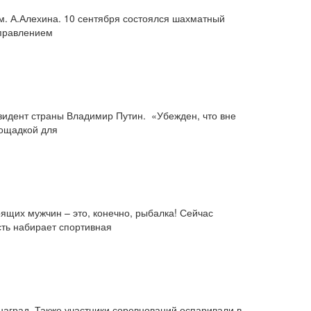
м. А.Алехина. 10 сентября состоялся шахматный
управлением
зидент страны Владимир Путин. «Убежден, что вне
лощадкой для
оящих мужчин – это, конечно, рыбалка! Сейчас
ть набирает спортивная
наград. Также участники соревнований оспаривали в