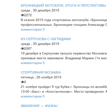
БРОННИЦКИЙ МОТОКЛУБ: ИТОГИ И ПЕРСПЕКТИВЫ
среда
,
30
декабря
2015
2272
В сезоне 2015 года спортсмены мотоклуба «Бронницки
профессиональных. Бронницкие гонщики Александр Ск
комментарии
0
ИЗ СЕРПУХОВА С НАГРАДАМИ
среда
,
30
декабря
2015
2087
19 декабря в Серпухове прошло первенство Московск
призовые места завоевали: Владимир Маркин (1­е мест
комментарии
0
СПОРТИВНАЯ МОЗАИКА
пятница
,
20
ноября
2015
0
21 ноября пройдет II тур Кубка г. Бронницы по волей
13:00 «Багс» и «Константиново». Место проведения: 
комментарии
0
ДВИЖЕНИЕ — ЖИЗНЬ!