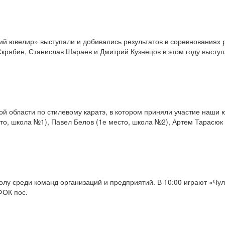
й ювелир» выступали и добивались результатов в соревнованиях ра
рябин, Станислав Шараев и Дмитрий Кузнецов в этом году выступ
ой области по стилевому каратэ, в котором приняли участие наши
о, школа №1), Павел Белов (1­е место, школа №2), Артем Тарасюк 
болу среди команд организаций и предприятий. В 10:00 играют «Чу
ФОК пос.