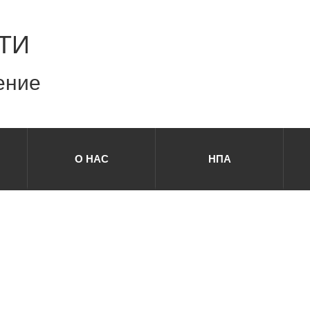
ТИ
ение
О НАС
НПА