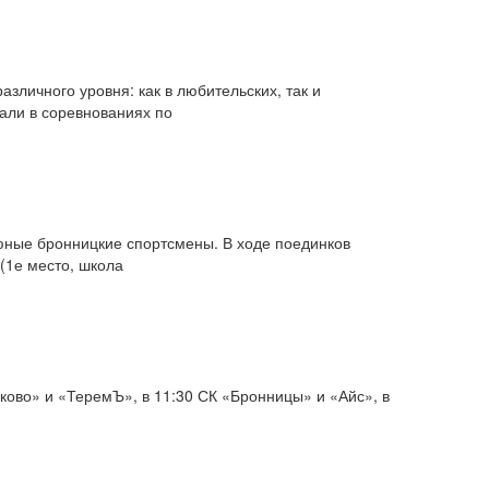
зличного уровня: как в любительских, так и
али в соревнованиях по
 юные бронницкие спортсмены. В ходе поединков
(1­е место, школа
лково» и «ТеремЪ», в 11:30 СК «Бронницы» и «Айс», в