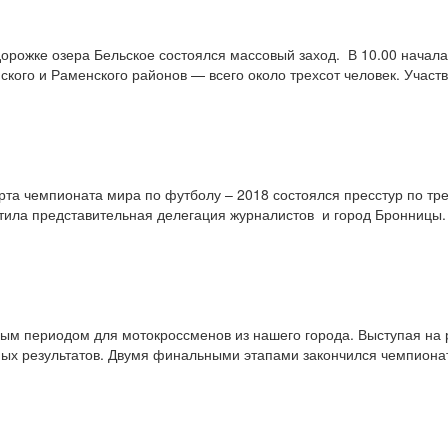
дорожке озера Бельское состоялся массовый заход. В 10.00 начал
ского и Раменского районов — всего около трехсот человек. Учас
арта чемпионата мира по футболу – 2018 состоялся пресс­тур по 
тила представительная делегация журналистов и город Бронницы.
ым периодом для мотокроссменов из нашего города. Выступая на р
ых результатов. Двумя финальными этапами закончился чемпионат