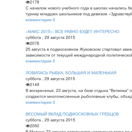
2178
С началом нового учебного года в школах начались б
турнир младших школьников под девизом «Здравству
комментарии
0
«МАКС-2015»: ВСЕ РАВНО БУДЕТ ИНТЕРЕСНО
суббота
,
29
августа
2015
2078
25 августа в подмосковном Жуковском стартовал ави
зависимости от текущей международной политическо
комментарии
0
ЛОВИЛАСЬ РЫБКА, БОЛЬШАЯ И МАЛЕНЬКАЯ
суббота
,
29
августа
2015
2149
В воскресенье, 23 августа, на базе отдыха "Велинка
создаются многочисленные рыболовные клубы, объед
комментарии
0
ВЕСОМЫЙ ВКЛАД ПОДМОСКОВНЫХ ГРЕБЦОВ
суббота
,
29
августа
2015
2050
В Милане 23 августа завершился чемпионат мира по г