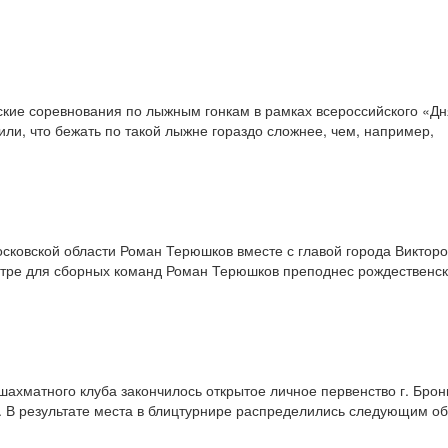
кие соревнования по лыжным гонкам в рамках всероссийского «Дн
или, что бежать по такой лыжне гораздо сложнее, чем, например,
Московской области Роман Терюшков вместе с главой города Викто
тре для сборных команд Роман Терюшков преподнес рождественск
ахматного клуба закончилось открытое личное первенство г. Бро
. В результате места в блиц­турнире распределились следующим о