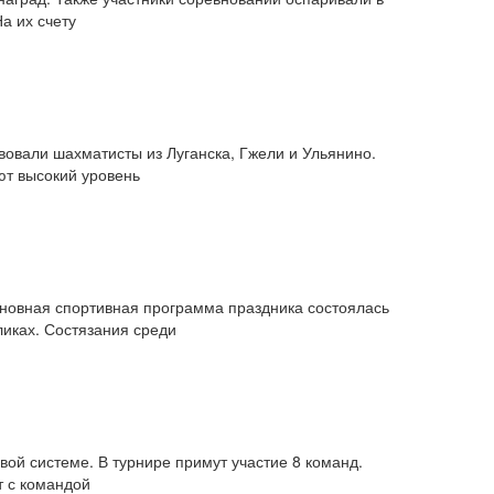
а их счету
вовали шахматисты из Луганска, Гжели и Ульянино.
ют высокий уровень
сновная спортивная программа праздника состоялась
ликах. Состязания среди
вой системе. В турнире примут участие 8 команд.
т с командой