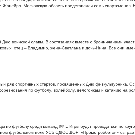
де-­Жанейро. Московскую область представляли семь спортсменов. Н
 Дню воинской славы. В состязаниях вместе с бронничанами участ
ковых: отец – Владимир, жена-Светлана и дочь-Нина. Все они име
елый ряд спортивных стартов, посвященных Дню физкультурника. О
 соревнования по футболу, волейболу, велогонкам и катанию на ро
цы по футболу среди команд КФК. Игры будут проводиться по круго
твенном футбольном поле УСБ СДЮСШОР. «Промстройбетон» сыграе