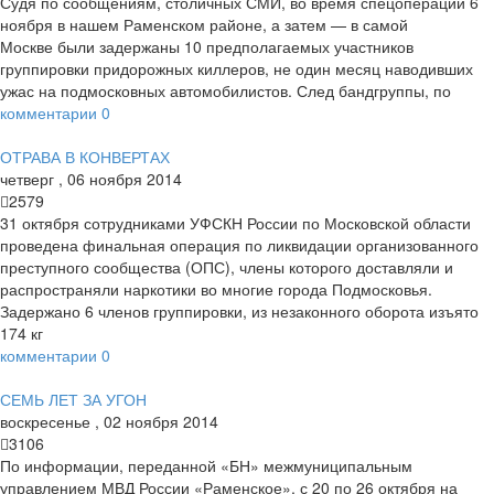
Судя по сообщениям, столичных СМИ, во время спецоперации 6
ноября в нашем Раменском районе, а затем — в самой
Москве были задержаны 10 предполагаемых участников
группировки придорожных киллеров, не один месяц наводивших
ужас на подмосковных автомобилистов. След бандгруппы, по
комментарии
0
ОТРАВА В КОНВЕРТАХ
четверг
,
06
ноября
2014
2579
31 октября сотрудниками УФСКН России по Московской области
проведена финальная операция по ликвидации организованного
преступного сообщества (ОПС), члены которого доставляли и
распространяли наркотики во многие города Подмосковья.
Задержано 6 членов группировки, из незаконного оборота изъято
174 кг
комментарии
0
СЕМЬ ЛЕТ ЗА УГОН
воскресенье
,
02
ноября
2014
3106
По информации, переданной «БН» межмуниципальным
управлением МВД России «Раменское», с 20 по 26 октября на