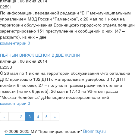
пятница
,
06
июня
2014
2591
По информации, переданной редакции “БН” межмуниципальным
управлением МВД России “Раменское”, с 26 мая по 1 июня на
территории обслуживания Бронницкого городского отдела полиции
зарегистрировано 151 преступление и сообщений о них, (47 –
раскрыто), из них – две
комментарии
0
ПЬЯНЫЙ ВИРАЖ ЦЕНОЙ В ДВЕ ЖИЗНИ
пятница
,
06
июня
2014
2533
C 26 мая по 1 июня на территории обслуживания 6-го батальона
ДПС произошло 132 ДТП с материальным ущербом. В 17 ДТП
погибли 6 человек, 27 – получили травмы различной степени
тяжести (из них 6 детей). 26 мая в 17.40 на 92-м км трассы
“Москва-Челябинск” д.Непецино несовершеннолетний
комментарии
0
«
1
2
3
4
5
»
© 2006-2025 МУ "Бронницкие новости"
Bronnitsy.ru