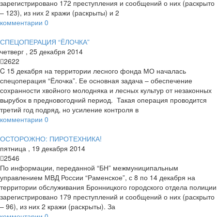
зарегистрировано 172 преступления и сообщений о них (раскрыто
– 123), из них 2 кражи (раскрыты) и 2
комментарии
0
СПЕЦОПЕРАЦИЯ “ЁЛОЧКА”
четверг
,
25
декабря
2014
2622
C 15 декабря на территории лесного фонда МО началась
спецоперация “Ёлочка”. Ее основная задача – обеспечение
сохранности хвойного молодняка и лесных культур от незаконных
вырубок в предновогодний период. Такая операция проводится
третий год подряд, но усиление контроля в
комментарии
0
ОСТОРОЖНО: ПИРОТЕХНИКА!
пятница
,
19
декабря
2014
2546
По информации, переданной “БН” межмуниципальным
управлением МВД России “Раменское”, с 8 по 14 декабря на
территории обслуживания Бронницкого городского отдела полиции
зарегистрировано 179 преступлений и сообщений о них (раскрыто
– 96), из них 2 кражи (раскрыты). За
комментарии
0