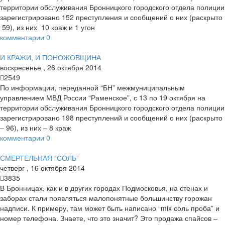
территории обслуживания Бронницкого городского отдела полиции
зарегистрировано 152 преступления и сообщений о них (раскрыто
­ 59), из них ­ 10 краж и 1 угон
комментарии
0
И КРАЖИ, И ПОНОЖОВЩИНА
воскресенье
,
26
октября
2014
2549
По информации, переданной “БН” межмуниципальным
управлением МВД России “Раменское”, с 13 по 19 октября на
территории обслуживания Бронницкого городского отдела полиции
зарегистрировано 198 преступлений и сообщений о них (раскрыто
– 96), из них – 8 краж
комментарии
0
СМЕРТЕЛЬНАЯ “СОЛЬ”
четверг
,
16
октября
2014
3835
В Бронницах, как и в других городах Подмосковья, на стенах и
заборах стали появляться малопонятные большинству горожан
надписи. К примеру, там может быть написано “mix соль проба” и
номер телефона. Знаете, что это значит? Это продажа спайсов –