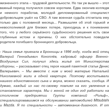
жизненного этапа – трудовой деятельности. Но так уж вышло – этот
важный период получился совсем коротким. Едва окончив колледж
и немного поработав, молодой дипломированный специалист
добровольцем ушёл на СВО. А там военная судьба отсчитала ему
только два с половиной месяца... Размышляя об этой горькой и
невосполнимой для близких потере, приходишь и к пониманию
того, что у любого серьёзного судьбоносного решения есть свои
глубинные истоки и причины. О них обстоятельно поведали
родители погибшего бронницкого добровольца.
- Наша семья приехала в Бронницы в 1996 году, когда мой отец
Валерий Геннадьевич Коноплёв, кадровый офицер Военно-
Воздушных Сил, получил здесь жильё от Министерства
обороны,
– рассказывает отец героя нашей памятной статьи Денис
Валерьевич.
– Мы вместе с ним и моей матерью Наталье
Николаевной жили в одной квартире. Поэтому воспитывали
нашего единственного сына и внука, можно сказать, сообща. И
думаю, каждый из нас по-своему повлиял на его увлечения и
становление характера. Мы с женой не один год работали на
столичном предприятии Группы компаний «Рольф»,
специализировавшимся на обслуживании автомобилей Mitsubishi
и Mazda. Я по специальности – автомеханик-диагност. И от