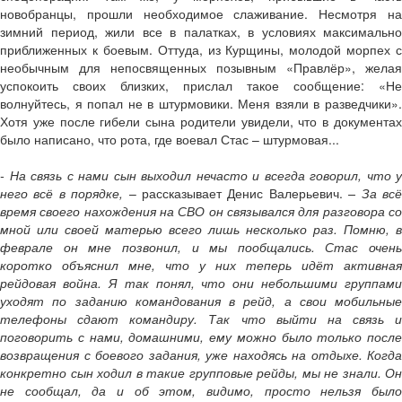
новобранцы, прошли необходимое слаживание. Несмотря на
зимний период, жили все в палатках, в условиях максимально
приближенных к боевым. Оттуда, из Курщины, молодой морпех с
необычным для непосвященных позывным «Правлёр», желая
успокоить своих близких, прислал такое сообщение: «Не
волнуйтесь, я попал не в штурмовики. Меня взяли в разведчики».
Хотя уже после гибели сына родители увидели, что в документах
было написано, что рота, где воевал Стас – штурмовая...
- На связь с нами сын выходил нечасто и всегда говорил, что у
него всё в порядке,
– рассказывает Денис Валерьевич.
– За вс
время своего нахождения на СВО он связывался для разговора со
мной или своей матерью всего лишь несколько раз. Помню, в
феврале он мне позвонил, и мы пообщались. Стас очень
коротко объяснил мне, что у них теперь идёт активная
рейдовая война. Я так понял, что они небольшими группами
уходят по заданию командования в рейд, а свои мобильные
телефоны сдают командиру. Так что выйти на связь и
поговорить с нами, домашними, ему можно было только после
возвращения с боевого задания, уже находясь на отдыхе. Когда
конкретно сын ходил в такие групповые рейды, мы не знали. Он
не сообщал, да и об этом, видимо, просто нельзя было