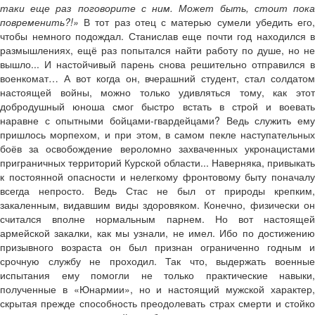
таки еще раз поговорите с ним. Может быть, стоит пока
повременить?!»
В тот раз отец с матерью сумели убедить его,
чтобы немного подождал. Станислав еще почти год находился в
размышлениях, ещё раз попытался найти работу по душе, но не
вышло... И настойчивый парень снова решительно отправился в
военкомат… А вот когда он, вчерашний студент, стал солдатом
настоящей войны, можно только удивляться тому, как этот
добродушный юноша смог быстро встать в строй и воевать
наравне с опытными бойцами-гвардейцами? Ведь служить ему
пришлось морпехом, и при этом, в самом пекле наступательных
боёв за освобождение вероломно захваченных укронацистами
приграничных территорий Курской области... Наверняка, привыкать
к постоянной опасности и нелегкому фронтовому быту поначалу
всегда непросто. Ведь Стас не был от природы крепким,
закаленным, видавшим виды здоровяком. Конечно, физически он
считался вполне нормальным парнем. Но вот настоящей
армейской закалки, как мы узнали, не имел. Ибо по достижению
призывного возраста он был признан ограниченно годным и
срочную службу не проходил. Так что, выдержать военные
испытания ему помогли не только практические навыки,
полученные в «Юнармии», но и настоящий мужской характер,
скрытая прежде способность преодолевать страх смерти и стойко