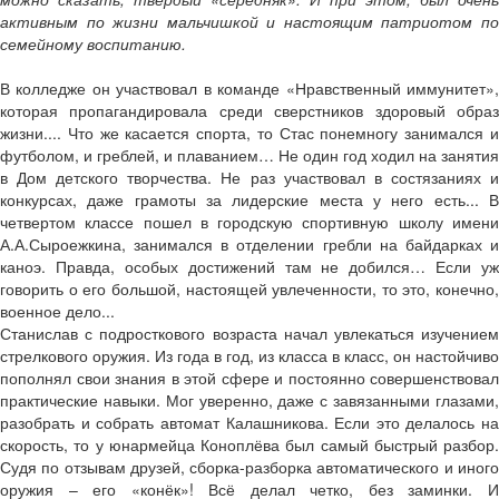
активным по жизни мальчишкой и настоящим патриотом по
семейному воспитанию.
В колледже он участвовал в команде «Нравственный иммунитет»,
которая пропагандировала среди сверстников здоровый образ
жизни.... Что же касается спорта, то Стас понемногу занимался и
футболом, и греблей, и плаванием… Не один год ходил на занятия
в Дом детского творчества. Не раз участвовал в состязаниях и
конкурсах, даже грамоты за лидерские места у него есть... В
четвертом классе пошел в городскую спортивную школу имени
А.А.Сыроежкина, занимался в отделении гребли на байдарках и
каноэ. Правда, особых достижений там не добился… Если уж
говорить о его большой, настоящей увлеченности, то это, конечно,
военное дело...
Станислав с подросткового возраста начал увлекаться изучением
стрелкового оружия. Из года в год, из класса в класс, он настойчиво
пополнял свои знания в этой сфере и постоянно совершенствовал
практические навыки. Мог уверенно, даже с завязанными глазами,
разобрать и собрать автомат Калашникова. Если это делалось на
скорость, то у юнармейца Коноплёва был самый быстрый разбор.
Судя по отзывам друзей, сборка-разборка автоматического и иного
оружия – его «конёк»! Всё делал четко, без заминки. И