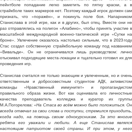
пейнтболе попадание легко заметить по пятну краски, а в
страйкболе таких маркеров нет. Поэтому каждый игрок должен сам
признать, что «поражён», и покинуть поле боя. Напарником
Станислава в этой игре, как и в других, был отец. Вместе они не
раз отправлялись на полигон «Алабино», чтобы принять участие в
масштабной международной военно-тактической игре «Сутки на
броне». Увлечение оказалось настолько сильным, что в 2023 году
Стас создал собственную страйкбольную команду под названием
«Вивальди». Он не ограничивался лишь руководством: лично
отыскивал подходящие места-локации и тщательно готовил их для
проведения игр.
Станислав считался не только знающим и увлеченным, но и очень
ответственным и добросовестным студентом АДК, активистом
команды «Нравственный иммунитет» и пропагандистом
правильного образа жизни. Вот как оценивала его личностные
качества преподаватель колледжа и куратор их группы
М.А.Погорелова:
«На Стаса во всём можно было положиться. Он
всегда отвечал за свои слова и поступки, стремился приходить,
когда надо, на помощь своим однокурсникам. За это многие
ребята его уважали и любили. А еще Станислав являлся
настоящим патриотом своей страны. И при этом, у него