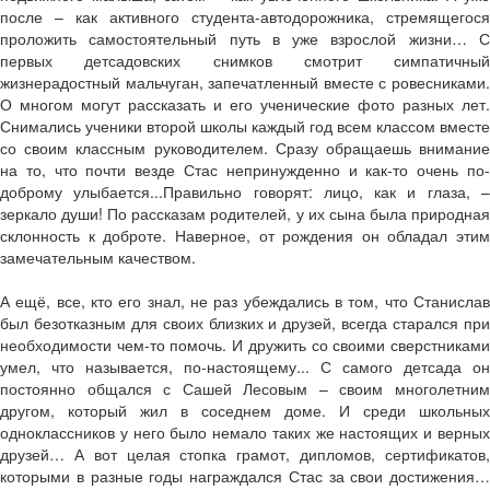
после – как активного студента-автодорожника, стремящегося
проложить самостоятельный путь в уже взрослой жизни… С
первых детсадовских снимков смотрит симпатичный
жизнерадостный мальчуган, запечатленный вместе с ровесниками.
О многом могут рассказать и его ученические фото разных лет.
Снимались ученики второй школы каждый год всем классом вместе
со своим классным руководителем. Сразу обращаешь внимание
на то, что почти везде Стас непринужденно и как-то очень по-
доброму улыбается...Правильно говорят: лицо, как и глаза, –
зеркало души! По рассказам родителей, у их сына была природная
склонность к доброте. Наверное, от рождения он обладал этим
замечательным качеством.
А ещё, все, кто его знал, не раз убеждались в том, что Станислав
был безотказным для своих близких и друзей, всегда старался при
необходимости чем-то помочь. И дружить со своими сверстниками
умел, что называется, по-настоящему... С самого детсада он
постоянно общался с Сашей Лесовым – своим многолетним
другом, который жил в соседнем доме. И среди школьных
одноклассников у него было немало таких же настоящих и верных
друзей… А вот целая стопка грамот, дипломов, сертификатов,
которыми в разные годы награждался Стас за свои достижения…