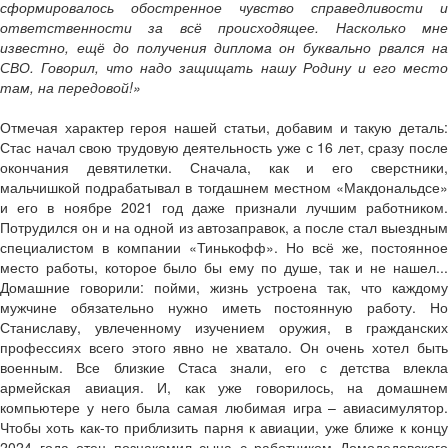
сформировалось обостренное чувство справедливости и
ответственности за всё происходящее. Насколько мне
известно, ещё до получения диплома он буквально рвался на
СВО. Говорил, что надо защищать нашу Родину и его место
там, на передовой!»
Отмечая характер героя нашей статьи, добавим и такую деталь:
Стас начал свою трудовую деятельность уже с 16 лет, сразу после
окончания девятилетки. Сначала, как и его сверстники,
мальчишкой подрабатывал в тогдашнем местном «Макдональдсе»
и его в ноябре 2021 год даже признали лучшим работником.
Потрудился он и на одной из автозаправок, а после стал выездным
специалистом в компании «Тинькофф». Но всё же, постоянное
место работы, которое было бы ему по душе, так и не нашел...
Домашние говорили: пойми, жизнь устроена так, что каждому
мужчине обязательно нужно иметь постоянную работу. Но
Станиславу, увлеченному изучением оружия, в гражданских
профессиях всего этого явно не хватало. Он очень хотел быть
военным. Все близкие Стаса знали, его с детства влекла
армейская авиация. И, как уже говорилось, на домашнем
компьютере у него была самая любимая игра – авиасимулятор.
Чтобы хоть как-то приблизить парня к авиации, уже ближе к концу
2024 года отец познакомил сына с работником Домодедовского