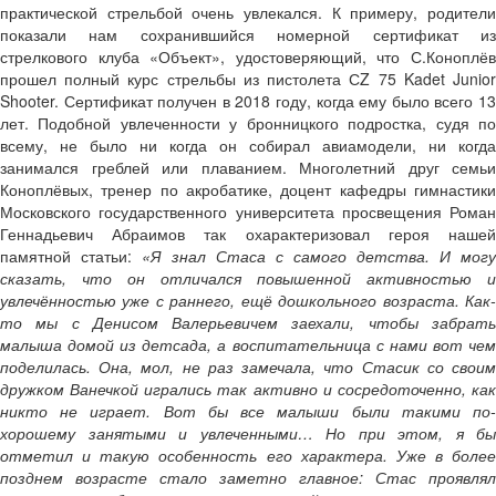
практической стрельбой очень увлекался. К примеру, родители
показали нам сохранившийся номерной сертификат из
стрелкового клуба «Объект», удостоверяющий, что С.Коноплёв
прошел полный курс стрельбы из пистолета СZ 75 Kadet Junior
Shooter. Сертификат получен в 2018 году, когда ему было всего 13
лет. Подобной увлеченности у бронницкого подростка, судя по
всему, не было ни когда он собирал авиамодели, ни когда
занимался греблей или плаванием. Многолетний друг семьи
Коноплёвых, тренер по акробатике, доцент кафедры гимнастики
Московского государственного университета просвещения Роман
Геннадьевич Абраимов так охарактеризовал героя нашей
памятной статьи:
«Я знал Стаса с самого детства. И могу
сказать, что он отличался повышенной активностью и
увлечённостью уже с раннего, ещё дошкольного возраста. Как-
то мы с Денисом Валерьевичем заехали, чтобы забрать
малыша домой из детсада, а воспитательница с нами вот чем
поделилась. Она, мол, не раз замечала, что Стасик со своим
дружком Ванечкой игрались так активно и сосредоточенно, как
никто не играет. Вот бы все малыши были такими по-
хорошему занятыми и увлеченными… Но при этом, я бы
отметил и такую особенность его характера. Уже в более
позднем возрасте стало заметно главное: Стас проявлял