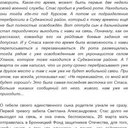
говорить. Какое-то время, может быть первые две недели
своей военной службы, Стас пробыл в учебной роте. Находились
они тогда где-то под Курском. А потом их подразделение
перебросили в Суджанский район, который к тому времени ещё
не был полностью освобождён. Вот оттуда сын в дальнейшем
стал периодически выходить с нами на связь. Поначалу, как он
рассказал, командир его на рейдовые боевые задания не
допускал. И у Стаса какое-то время была возможность с нами
переписываться и перезваниваться. Их рота размещалась
тогда рядом с уже освобожденным от укронацистов селом
Уланок, которое тоже находится в Суджанском районе. А 1
марта он нам написал, что их роту срочно перебрасывают уже
в другое место и там с ним уже не будет мобильной связи. При
этом, как всегда, успокаивал нас: «Не переживайте, со мной всё
будет хорошо!» Это была самая последняя весточка от Стаса.
Больше никаких сообщений от него, живого, нам уже не
приходило...
О гибели своего единственного сына родители узнали не сразу.
Первой тревогу забила Светлана Александровна: Стас долго не
выходил на связь, и она очень беспокоилась. 20 марта мать
отправилась в Бронницкий Фонд защитников Отечества, для того,
чтобы узнать о том, что случилось и понять, как действовать