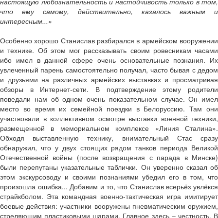
настоящую любознательность и настойчивость только в том,
что ему самому, действительно, казалось важным и
интересным...»
Особенно хорошо Станислав разбирался в армейском вооружении
и технике. Об этом мог рассказывать своим ровесникам часами
ибо имел в данной сфере очень основательные познания. Их
увлеченный парень самостоятельно получал, часто бывая с дедом
и друзьями на различных армейских выставках и просматривая
обзоры в Интернет-сети. В подтверждение этому родители
поведали нам об одном очень показательном случае. Он имел
место во время их семейной поездки в Белоруссию. Там они
участвовали в коллективном осмотре выставки военной техники,
размещенной в мемориальном комплексе «Линия Сталина».
Обходя выставленную технику, внимательный Стас сразу
обнаружил, что у двух стоящих рядом танков периода Великой
Отечественной войны (после возвращения с парада в Минске)
были перепутаны указательные таблички. Он уверенно сказал об
этом экскурсоводу и своими познаниями убедил его в том, что
произошла ошибка... Добавим и то, что Станислав всерьёз увлёкся
страйкболом. Эта командная военно-тактическая игра имитирует
боевые действия: участники вооружены пневматическим оружием,
стреляющим пластиковыми шарами. Главное здесь – честность. В