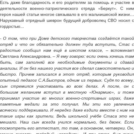
Есть даже благодарность и его родителям за помощь и участие в
деятельности военно-патриотического отряда «Беркут». С ним
героя нашей статьи многое связывало в его мальчишеской жизни…
Нарукавный отрядный шеврон будущий доброволец СВО носил с
гордостью...
- О том, что при Доме детского творчества создаётся такой
отряд и что он обязательно должен туда вступить, Стас с
радостью сообщил нам ещё в шестом классе,
– вспоминает
Светлана Александровна.
– Я ему говорю: если очень хочешь та
быть, сам заполняй все необходимые документы и сдавай
анализы. И он без нашего участия все сделал самостоятельно и
быстро. Причем записался в этот отряд, которым руководил
опытный педагог С.А.Быстров, одним из первых. Судя по всему,
сын стремился участвовать во всех делах. А после, он с
большим желанием вступил в местную «Юнармию», и тоже
принимал участие во многих военно-спортивных играх, даже
памятные медали за это получал. Мы эти его увлечения
всячески поддерживали. И нередко даже ездили вместе с ним на
такие игры как зрители. Ведь школьной учёбе Стаса это не
мешало. Наш сын всегда учился нормально, без двоек. Если
посмотреть его аттестат, то там, в основном, четверки. Он,
можно сказать, твёрдый «середняк». И при этом, был очень