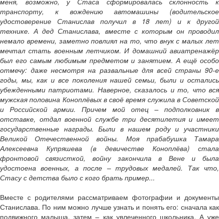
меня, возможно, у Стаса сформировалась склонность к
транспорту, к вождению автомашины (водительское
удостоверение Станислав получил в 18 лет) и к другой
технике. А дед Станислава, вместе с которым он проводил
немало времени, заметно повлиял на то, что внук с малых лет
мечтал стать военным летчиком. И домашний авиатренажёр
был его самым любимым предметом и занятием. А ещё особо
отмечу: даже несмотря на развальные для всей страны 90-е
годы, мы, как и все поколения нашей семьи, были и остались
убежденными патриотами. Наверное, сказалось и то, что вся
мужская половина Коноплёвых в своё время служила в Советской
и Российской армии. Причем мой отец – подполковник в
отставке, отдал военной службе три десятилетия и имеет
государственные награды. Были в нашем роду и участники
Великой Отечественной войны. Моя прабабушка Тамара
Алексеевна Купряшева (в девичестве Коноплёва) стала
фронтовой связисткой, войну закончила в Вене и была
удостоена военных, а после – трудовых медалей. Так что,
Стасу с детства было с кого брать пример...
Вместе с родителями рассматриваем фотографии и документы
Станислава. По ним можно лучше узнать и понять его: сначала как
подвижного малыша, затем – как увлеченного школьника. А уже