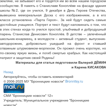
земляке, не забывают его и гордятся им во всём нашем городском
сообществе. В память о Станиславе Коноплёве на фасаде здания
школы №2, где он учился, 9 декабря в День Героев Отечества,
вывешена мемориальная Доска с его изображением, а в его
классе установлена «Парта Героя». За ней будут сидеть самые
достойные учащиеся. Портрет и текст будут напоминать о том, что
в этих стенах когда-то учился простой, улыбчивый и добродушный
парень Станислав Денисович Коноплёв. В детстве – увлечённый
школьник-юнармеец, в молодости – активный студент, выпускник-
автодорожник, добровольно ушедший на фронт и ставший
отважным штурмовиком-морпехом. Он прожил очень короткую, но
по-своему яркую жизнь, и погиб смертью храбрых. Как настоящий
патриот и защитник своей Родины!
Материалы для статьи подготовили Валерий ДЁМИН
и Карина КИСАКОВА
Назад
Авторизуйтесь, чтобы оставить комментарий
© 2006-2025 МУ "Бронницкие новости"
Bronnitsy.ru
СМИ "Бронницкие новости" 12+
Учредитель: Муниципальное учреждение "Бронницкие
новости"