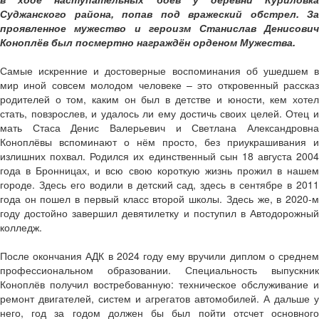
Суджанского района, попав под вражеский обстрел. За
проявленное мужество и героизм Станислав Денисович
Коноплёв был посмертно награждён орденом Мужества.
Самые искренние и достоверные воспоминания об ушедшем в
мир иной совсем молодом человеке – это откровенный рассказ
родителей о том, каким он был в детстве и юности, кем хотел
стать, повзрослев, и удалось ли ему достичь своих целей. Отец и
мать Стаса Денис Валерьевич и Светлана Александровна
Коноплёвы вспоминают о нём просто, без приукрашивания и
излишних похвал. Родился их единственный сын 18 августа 2004
года в Бронницах, и всю свою короткую жизнь прожил в нашем
городе. Здесь его водили в детский сад, здесь в сентябре в 2011
года он пошел в первый класс второй школы. Здесь же, в 2020-м
году достойно завершил девятилетку и поступил в Автодорожный
колледж.
После окончания АДК в 2024 году ему вручили диплом о среднем
профессиональном образовании. Специальность выпускник
Коноплёв получил востребованную: техническое обслуживание и
ремонт двигателей, систем и агрегатов автомобилей. А дальше у
него, год за годом должен бы был пойти отсчет основного