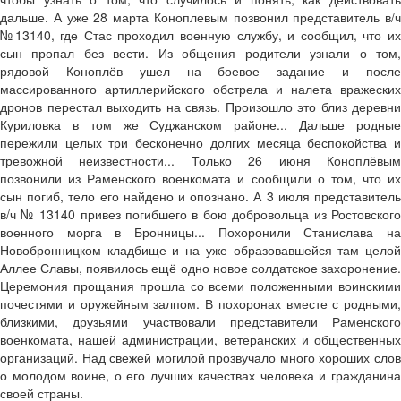
дальше. А уже 28 марта Коноплевым позвонил представитель в/ч
№13140, где Стас проходил военную службу, и сообщил, что их
сын пропал без вести. Из общения родители узнали о том,
рядовой Коноплёв ушел на боевое задание и после
массированного артиллерийского обстрела и налета вражеских
дронов перестал выходить на связь. Произошло это близ деревни
Куриловка в том же Суджанском районе... Дальше родные
пережили целых три бесконечно долгих месяца беспокойства и
тревожной неизвестности... Только 26 июня Коноплёвым
позвонили из Раменского военкомата и сообщили о том, что их
сын погиб, тело его найдено и опознано. А 3 июля представитель
в/ч № 13140 привез погибшего в бою добровольца из Ростовского
военного морга в Бронницы... Похоронили Станислава на
Новобронницком кладбище и на уже образовавшейся там целой
Аллее Славы, появилось ещё одно новое солдатское захоронение.
Церемония прощания прошла со всеми положенными воинскими
почестями и оружейным залпом. В похоронах вместе с родными,
близкими, друзьями участвовали представители Раменского
военкомата, нашей администрации, ветеранских и общественных
организаций. Над свежей могилой прозвучало много хороших слов
о молодом воине, о его лучших качествах человека и гражданина
своей страны.