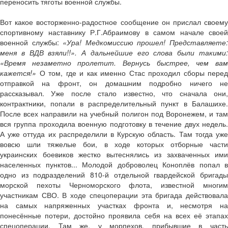
переносить тяготы военной службы.
Вот какое восторженно-радостное сообщение он прислал своему
спортивному наставнику Р.Г.Абраимову в самом начале своей
военной службы:
«Ура! Медкомиссию прошел! Представляете
меня в ВДВ взяли!!». А дальнейшие его слова были такими:
«Время незаметно пролетит. Вернусь быстрее, чем вам
кажется!»
О том, где и как именно Стас проходил сборы перед
отправкой на фронт, он домашним подробно ничего не
рассказывал. Уже после стало известно, что сначала они,
контрактники, попали в распределительный пункт в Балашихе.
После всех направили на учебный полигон под Воронежем, и там
вся группа проходила военную подготовку в течение двух недель.
А уже оттуда их распределили в Курскую область. Там тогда уже
вовсю шли тяжелые бои, в ходе которых отборные части
украинских боевиков жестко вытеснялись из захваченных ими
населенных пунктов... Молодой доброволец Коноплёв попал в
одно из подразделений 810-й отдельной гвардейской бригады
морской пехоты Черноморского флота, известной многим
участникам СВО. В ходе спецоперации эта бригада действовала
на самых напряженных участках фронта и, несмотря на
понесённые потери, достойно проявила себя на всех её этапах
спецоперации. Там же, у морпехов, прибывшие в часть