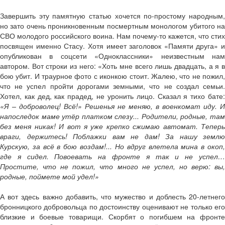
Завершить эту памятную статью хочется по-простому народным,
но зато очень проникновенным посмертным монологом убитого на
СВО молодого российского воина. Нам почему-то кажется, что стих
посвящен именно Стасу. Хотя имеет заголовок «Памяти друга» и
опубликован в соцсети «Одноклассники» неизвестным нам
автором. Вот строки из него: «Хоть мне всего лишь двадцать, а я в
бою убит. И траурное фото с иконкою стоит. Жалею, что не пожил,
что не успел пройти дорогами земными, что не создал семьи.
Хотел, как дед, как прадед, не уронить лицо. Сказал я тихо бате:
«Я – доброволец! Всё!» Решенья не меняю, в военкомат иду. И
напоследок маме утёр платком слезу... Родители, родные, там
без меня никак! И вот я уже крепко сжимаю автомат. Теперь
враги, держитесь! Поблажки вам не дам! За нашу землю
Курскую, за всё в бою воздам!... Но вдруг влетела мина в окоп,
где я сидел. Повоевать на фронте я так и не успел…
Простите, что не пожил, что много не успел, но верю: вы,
родные, поймете мой удел!»
А вот здесь важно добавить, что мужество и доблесть 20-летнего
бронницкого добровольца по достоинству оценивают не только его
близкие и боевые товарищи. Скорбят о погибшем на фронте