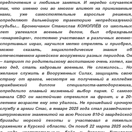
предпочтения и любимые занятия. И нередко случается
так, что именно они во многом влияют на принимаемые
нами, уже самостоятельные взрослые решения,
определяют дальнейшую траекторию непредсказуемой
судьбы... Бронничанин Станислав КОНОПЛЁВ со школьных
лет увлекался военным делом, был образцовым
«юнармейцем», постоянно участвовал в различных военно-
спортивных играх, научился метко стрелять и приобрел,
можно сказать, энциклопедические знания об
отечественном армейском вооружении разных периодов. Он
– патриот по родительскому воспитанию очень хотел, как
его дед, стать кадровым военным. Не сложилось… Но
желание служить в Вооруженных Силах, защищать свою
страну от врагов, несмотря на полученный в колледже
гражданский диплом специалиста-автодорожника,
определило главный жизненный выбор парня. С самого
начала СВО он настойчиво стремился на фронт, и в 20-
летнем возрасте ему это удалось. Не прошедший срочную
службу в армии Стас, в январе 2025 года стал разведчиком-
штурмовиком знаменитой на всю Россию 810-й гвардейской
бригады морской пехоты и участвовал в тяжелых
сражениях в Курской области. Он погиб 22 марта 2025 года
в ходе наступательных боёв у деревни Куриловка