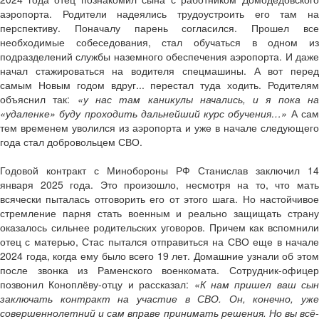
аэропорта. Родители надеялись трудоустроить его там на
перспективу. Поначалу парень согласился. Прошел все
необходимые собеседования, стал обучаться в одном из
подразделений службы наземного обеспечения аэропорта. И даже
начал стажироваться на водителя спецмашины. А вот перед
самым Новым годом вдруг... перестал туда ходить. Родителям
объяснил так:
«у нас там каникулы начались, и я пока н
«удаленке» буду проходить дальнейший курс обучения…»
А са
тем временем уволился из аэропорта и уже в начале следующего
года стал добровольцем СВО.
Годовой контракт с Минобороны РФ Станислав заключил 14
января 2025 года. Это произошло, несмотря на то, что мать
всячески пыталась отговорить его от этого шага. Но настойчивое
стремление парня стать военным и реально защищать страну
оказалось сильнее родительских уговоров. Причем как вспомнили
отец с матерью, Стас пытался отправиться на СВО еще в начале
2024 года, когда ему было всего 19 лет. Домашние узнали об этом
после звонка из Раменского военкомата. Сотрудник-офицер
позвонил Коноплёву-отцу и рассказал:
«К нам пришел ваш сын
заключать контракт на участие в СВО. Он, конечно, уже
совершеннолетний и сам вправе принимать решения. Но вы всё-