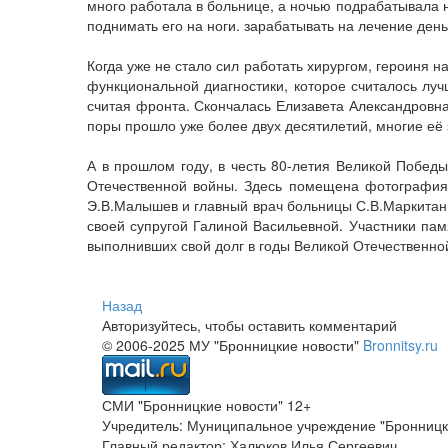
много работала в больнице, а ночью подрабатывала 
поднимать его на ноги. зарабатывать на лечение ден
Когда уже не стало сил работать хирургом, героиня
функциональной диагностики, которое считалось луч
считая фронта. Скончалась Елизавета Александровна 
поры прошло уже более двух десятилетий, многие её
А в прошлом году, в честь 80-летия Великой Побед
Отечественной войны. Здесь помещена фотография и
Э.В.Малышев и главный врач больницы С.В.Маркитан
своей супругой Галиной Васильевной. Участники пам
выполнивших свой долг в годы Великой Отечественно
Назад
Авторизуйтесь, чтобы оставить комментарий
© 2006-2025 МУ "Бронницкие новости"
Bronnitsy.ru
СМИ "Бронницкие новости" 12+
Учредитель: Муниципальное учреждение "Бронницк
Главный редактор: Халюков Илья Сергеевич