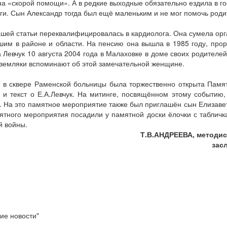
на «скорой помощи». А в редкие выходные обязательно ездила в го
ьги. Сын Александр тогда был ещё маленьким и не мог помочь роди
 нашей статьи переквалифицировалась в кардиолога. Она сумела ор
шим в районе и области. На пенсию она вышла в 1985 году, прор
Левчук 10 августа 2004 года в Малаховке в доме своих родителей,
 земляки вспоминают об этой замечательной женщине.
ы в сквере Раменской больницы была торжественно открыта Памя
 текст о Е.А.Левчук. На митинге, посвящённом этому событию,
. На это памятное мероприятие также был приглашён сын Елизав
ятного мероприятия посадили у памятной доски ёлочки с таблич
й войны.
Т.В.АНДРЕЕВА, методис
зас
ие новости"