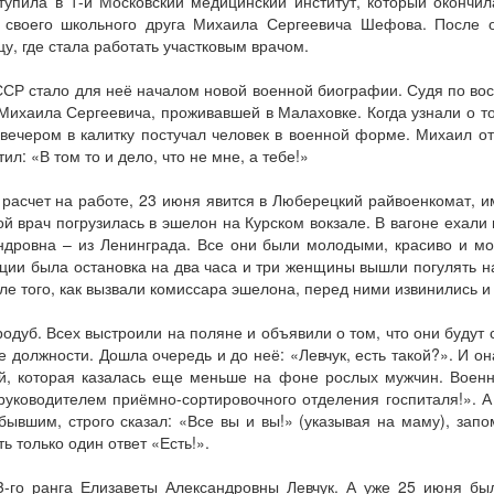
тупила в 1-й Московский медицинский институт, который окончил
своего школьного друга Михаила Сергеевича Шефова. После о
, где стала работать участковым врачом.
СР стало для неё началом новой военной биографии. Судя по вос
аила Сергеевича, проживавшей в Малаховке. Когда узнали о том, 
 вечером в калитку постучал человек в военной форме. Михаил от
л: «В том то и дело, что не мне, а тебе!»
расчет на работе, 23 июня явится в Люберецкий райвоенкомат, 
й врач погрузилась в эшелон на Курском вокзале. В вагоне ехали 
ндровна – из Ленинграда. Все они были молодыми, красиво и м
танции была остановка на два часа и три женщины вышли погулять 
ле того, как вызвали комиссара эшелона, перед ними извинились и
одуб. Всех выстроили на поляне и объявили о том, что они будут 
 должности. Дошла очередь и до неё: «Левчук, есть такой?». И она
, которая казалась еще меньше на фоне рослых мужчин. Военн
руководителем приёмно-сортировочного отделения госпиталя!». А о
ибывшим, строго сказал: «Все вы и вы!» (указывая на маму), запо
ь только один ответ «Есть!».
3-го ранга Елизаветы Александровны Левчук. А уже 25 июня был