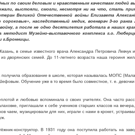
ядных по своим деловым и нравственным качествам людей вы
ржали, выстояли, смогли, несмотря ни на что, стать пр
теран Великой Отечественной войны Елизавета Александ
 сороковые», наследственный медик, военврач 3-го ранга
войну, а после не одно десятилетия работала в наших кра
а методист Музейно-выставочного комплекса г.о. Люберц
и г.Бронницы.
 Казань, в семье известного врача Александра Петровича Левчу
из дворянских семей. До 11-летнего возраста наша героиня жила
а получила образование в школе, которая называлась МОПС (Мала
фовым. Обучение уже в то время было совместное, т. е. девочки
еплотой и любовью вспоминала о своих учителях. Она часто расс
алаховке, приглашали к себе учеников старших классов на вечера,
ков чаем, музицировали для них, играли с нами в крокет, устраив
уж.
тёжник-конструктор. В 1931 году она поступила работать на зав