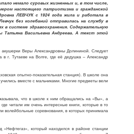
пало немало суровых жизненных и, в том числе,
имером настоящего патриотизма и гражданской
ровна ЛЕВЧУК с 1924 года жила и работала в
 Левчук без колебаний отправилась на службу в
ях в системе здравоохранения. Содержательную
ы Татьяна Васильевна Андреева. А текст этой
к и акушерки Веры Александровны Долининой. Следует
 в г. Тутаеве на Волге, где её дедушка – Александр
ховская опытно-показательная станция). В школе она
 учились вместе с мальчиками. Многие предметы вели
казывала, что в школе к ним обращались на «Вы», а
 где читали им очень интересные книги, которые в то
али волейбольные соревнования, в которых принимала
од «Нефтегаз», который находился в районе станции