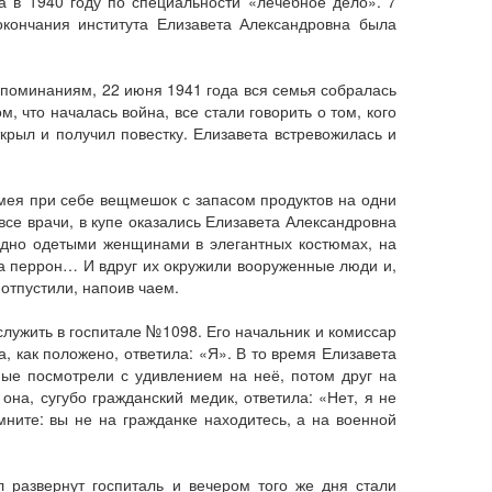
а в 1940 году по специальности «лечебное дело». 7
кончания института Елизавета Александровна была
поминаниям, 22 июня 1941 года вся семья собралась
что началась война, все стали говорить о том, кого
крыл и получил повестку. Елизавета встревожилась и
имея при себе вещмешок с запасом продуктов на одни
все врачи, в купе оказались Елизавета Александровна
одно одетыми женщинами в элегантных костюмах, на
на перрон… И вдруг их окружили вооруженные люди и,
 отпустили, напоив чаем.
служить в госпитале №1098. Его начальник и комиссар
, как положено, ответила: «Я». В то время Елизавета
ые посмотрели с удивлением на неё, потом друг на
на, сугубо гражданский медик, ответила: «Нет, я не
мните: вы не на гражданке находитесь, а на военной
 развернут госпиталь и вечером того же дня стали