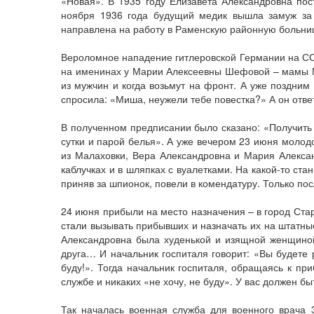
«Новая». В 1935 году Елизавета Александровна пос
ноября 1936 года будущий медик вышла замуж за 
направлена на работу в Раменскую районную больницу
Вероломное нападение гитлеровской Германии на СС
на именинах у Марии Алексеевны Шефовой – мамы Мих
из мужчин и когда возьмут на фронт. А уже поздним
спросила: «Миша, неужели тебе повестка?» А он ответи
В полученном предписании было сказано: «Получить 
сутки и парой белья». А уже вечером 23 июня молодо
из Малаховки, Вера Александровна и Мария Алекса
каблучках и в шляпках с вуалетками. На какой-то с
приняв за шпионок, повели в комендатуру. Только пос
24 июня прибыли на место назначения – в город Стар
стали вызывать прибывших и назначать их на штатные
Александровна была худенькой и изящной женщиной
друга… И начальник госпиталя говорит: «Вы будете 
буду!». Тогда начальник госпиталя, обращаясь к пр
службе и никаких «не хочу, не буду». У вас должен быт
Так началась военная служба для военного врача 