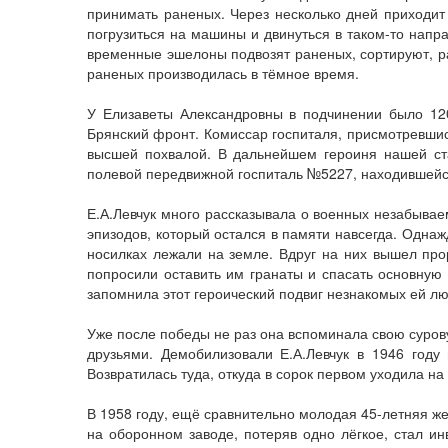
принимать раненых. Через несколько дней приходит 
погрузиться на машины и двинуться в таком-то напр
временные эшелоны подвозят раненых, сортируют, ра
раненых производилась в тёмное время.
У Елизаветы Александровны в подчинении было 120
Брянский фронт. Комиссар госпиталя, присмотревшись
высшей похвалой. В дальнейшем героиня нашей ста
полевой передвижной госпиталь №5227, находившейся
Е.А.Левчук много рассказывала о военных незабываем
эпизодов, который остался в памяти навсегда. Одна
носилках лежали на земле. Вдруг на них вышел прор
попросили оставить им гранаты и спасать основную 
запомнила этот героический подвиг незнакомых ей л
Уже после победы не раз она вспоминала свою суро
друзьями. Демобилизовали Е.А.Левчук в 1946 год
Возвратилась туда, откуда в сорок первом уходила на 
В 1958 году, ещё сравнительно молодая 45-летняя же
на оборонном заводе, потеряв одно лёгкое, стал и