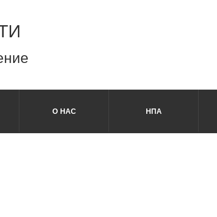
ТИ
ение
О НАС
НПА