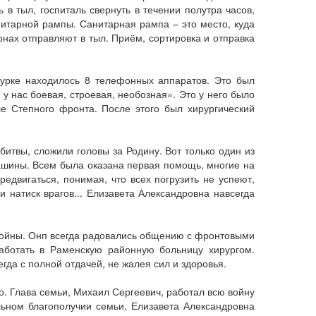
в тыл, госпиталь свернуть в течении полутра часов,
нитарной рампы. Санитарная рампа – это место, куда
нах отправляют в тыл. Приём, сортировка и отправка
журке находилось 8 телефонных аппаратов. Это был
у нас боевая, строевая, необозная». Это у него было
е Степного фронта. После этого был хирургический
битвы, сложили головы за Родину. Вот только один из
машины. Всем была оказана первая помощь, многие на
едвигаться, понимая, что всех погрузить не успеют,
 натиск врагов... Елизавета Александровна навсегда
войны. Онп всегда радовались общению с фронтовыми
аботать в Раменскую районную больницу хирургом.
егда с полной отдачей, не жалея сил и здоровья.
о. Глава семьи, Михаил Сергеевич, работал всю войну
льном благополучии семьи, Елизавета Александровна