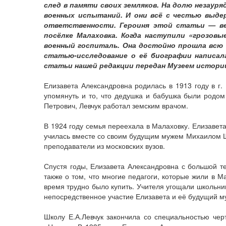
след в памяти своих земляков. На долю незаур
военных испытаний. И они всё с честью выде
ответственности. Героиня этой статьи — ве
посёлке Малаховка. Когда наступили «грозовые
военный госпиталь. Она достойно прошла всю 
статью-исследование о её биографии написал
статьи нашей редакции передан Музеем истори
Елизавета Александровна родилась в 1913 году в г.
упомянуть и то, что дедушка и бабушка были родом 
Петрович, Левчук работал земским врачом.
В 1924 году семья переехала в Малаховку. Елизавет
училась вместе со своим будущим мужем Михаилом Ше
преподаватели из московских вузов.
Спустя годы, Елизавета Александровна с большой т
также о том, что многие педагоги, которые жили в М
время трудно было купить. Учителя угощали школьни
непосредственное участие Елизавета и её будущий м
Школу Е.А.Левчук закончила со специальностью чер