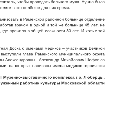
спиталь, чтобы проведать больного мужа. Нужно было
телям в это нелёгкое для них время.
ганизовать в Раменской районной больнице отделение
аботав врачом в одной и той же больнице 45 лет, не
 где прожила в общей сложности 80 лет. И хоть с той
тная Доска с именами медиков – участников Великой
 выступили глава Раменского муниципального округа
еты Александровны - Александр Михайлович Шефов со
ками, на которых написаны имена медиков героически
т Музейно-выставочного комплекса г.о. Люберцы,
луженный работник культуры Московской области