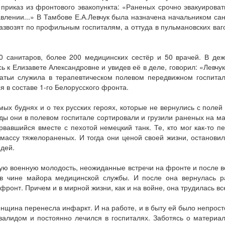
приказ из фронтового эвакопункта: «Раненых срочно эвакуировать 
авлении...» В Тамбове Е.А.Левчук была назначена начальником са
звозят по профильным госпиталям, а оттуда в пульмановских ваго
 санитаров, более 200 медицинских сестёр и 50 врачей. В де
 к Елизавете Александровне и увидев её в деле, говорил: «Левчук 
тьи служила в терапевтическом полевом передвижном госпитал
 в составе 1-го Белорусского фронта.
ых буднях и о тех русских героях, которые не вернулись с полей 
жды они в полевом госпитале сортировали и грузили раненых на 
вавшийся вместе с пехотой немецкий танк. Те, кто мог как-то пер
массу тяжелораненых. И тогда они ценой своей жизни, остановили
юдей.
вую военную молодость, неожиданные встречи на фронте и после 
у в чине майора медицинской службы. И после она вернулась р
фронт. Причем и в мирной жизни, как и на войне, она трудилась вс
нщина перенесла инфаркт. И на работе, и в быту ей было непрост
нвалидом и постоянно лечился в госпиталях. Заботясь о материа